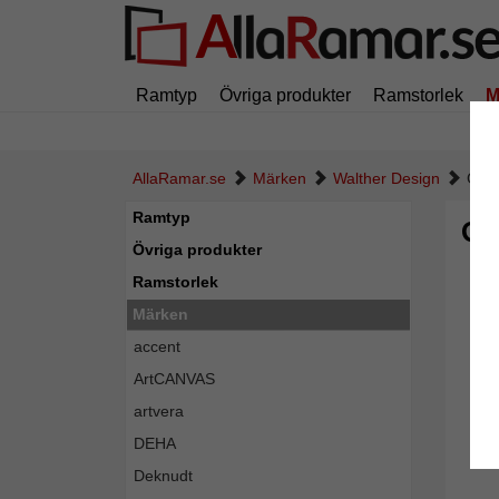
Ramtyp
Övriga produkter
Ramstorlek
M
AllaRamar.se
Märken
Walther Design
Gall
Ramtyp
Gal
Övriga produkter
Ramstorlek
Märken
accent
ArtCANVAS
artvera
DEHA
Deknudt
Tillba