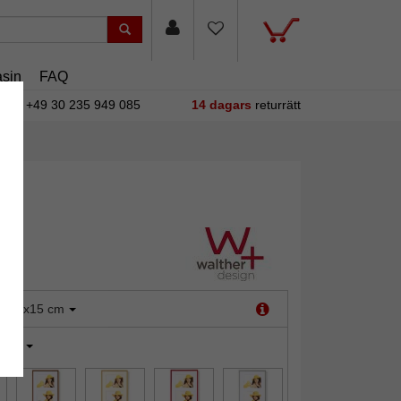
sin
FAQ
+49 30 235 949 085
14 dagars
returrätt
:
10x15 cm
vart