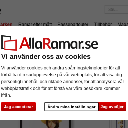
ärken
Ramar efter mått
Passepartouter
Tillbehör
Maga
195 kr
i leveranskostnad.
Oavsett hur mycket du beställer.
eriram New Lifestyle för 3 bilder
Vi använder oss av cookies
leriram New Lifestyle för 3 bilder
Vi använder cookies och andra spårningsteknologier för att
förbättra din surfupplevelse på vår webbplats, för att visa dig
personligt innehåll och riktade annonser, för att analysera vår
webbplatstrafik och för att förstå var våra besökare kommer
ifrån.
format
Jag accepterar
Jag avböjer
Ändra mina inställningar
färg:
s
ka
Nästa