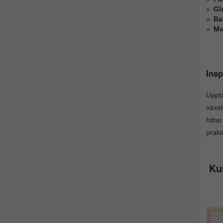
Gl
Ba
Mo
Insp
Upptä
växel
hitta
prakt
Ku