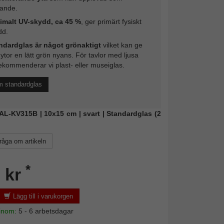
rande.
imalt UV-skydd, ca 45 %
, ger primärt fysiskt
dd.
ndardglas är något grönaktigt
vilket kan ge
 ytor en lätt grön nyans. För tavlor med ljusa
ekommenderar vi plast- eller museiglas.
m standardglas
WAL-KV315B | 10x15 cm | svart | Standardglas (2
råga om artikeln
*
 kr
Lägg till i varukorgen
 inom:
5 - 6 arbetsdagar