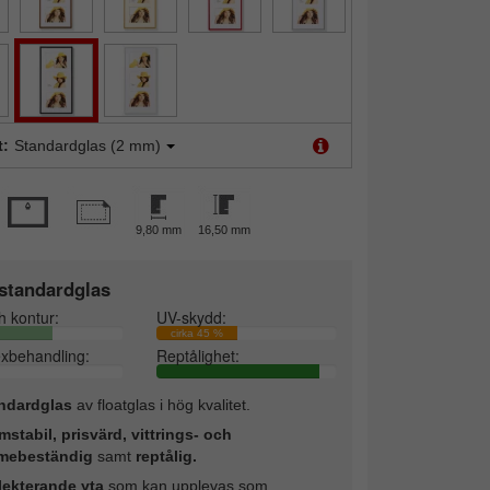
t:
Standardglas (2 mm)
9,80 mm
16,50 mm
standardglas
h kontur:
UV-skydd:
cirka 45 %
exbehandling:
Reptålighet:
ndardglas
av floatglas i hög kvalitet.
mstabil, prisvärd, vittrings- och
mebeständig
samt
reptålig.
lekterande yta
som kan upplevas som