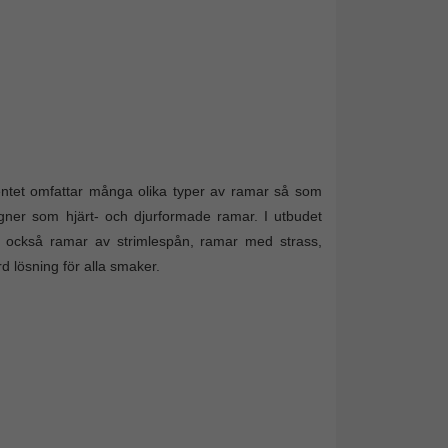
entet omfattar många olika typer av ramar så som
igner som hjärt- och djurformade ramar. I utbudet
an också ramar av strimlespån, ramar med strass,
d lösning för alla smaker.