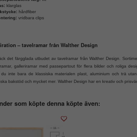
as:
klarglas
kstycke:
hårdfiber
ntering:
vridbara clips
iration – tavelramar från Walther Design
ck det färgglada utbudet av tavelramar från Walther Design. Sortim
ramar, galleriramar med passepartout för flera bilder och roliga des
r du inte bara de klassiska materialen plast, aluminium och trä ut
iska bakstöd och mycket mer. Walther Design har en kreativ och prisvär
nder som köpte denna köpte även: