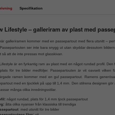
rivning
Specifikation
 Lifestyle – galleriram av plast med passep
är galleriramen kommer med en passepartout med flera utsnitt – perfe
Passepartouten ser inte bara snygg ut utan skyddar dessutom bilderna
t så att de inte pressas mot glasskivan.
ifestyle är en fyrkantig ram av plast med en något rundad profil. Den f
lats för tre bilder medföljer. Passepartouten är vit oavsett vilken
färgade ramen kommer med en gul passepartout. Ramens generösa 
partout med en tjocklek på upp till 1,4 mm. Den stilrena designen gör a
assar många olika inredningsstilar.
fil:
något rundad, plats för 1,4 mm tjock passepartout
rg:
åtta olika nyanser från klassiska till trendiga
ssepartout
: med utsnitt för tre bilder
ssepartoutens färg:
vit