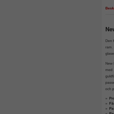
Besk
New
Den h
ram. 
glase
New L
med p
guld
passe
och p
Pro
Fä
Pa
Pa