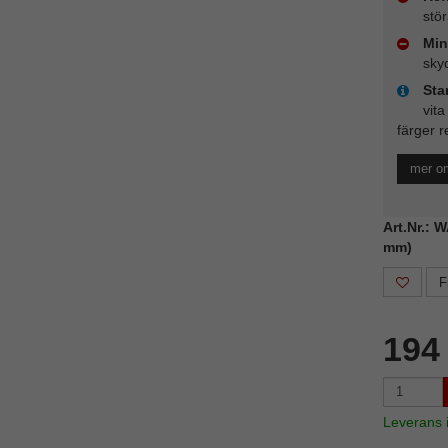
stö
Min
sky
Sta
vita
färger r
mer o
Art.Nr.: 
mm)
F
194
Leverans