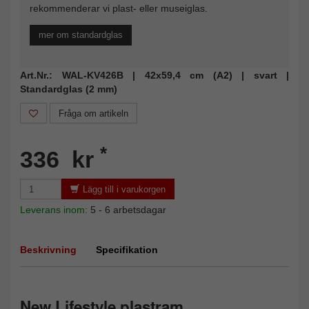
rekommenderar vi plast- eller museiglas.
mer om standardglas
Art.Nr.: WAL-KV426B | 42x59,4 cm (A2) | svart |
Standardglas (2 mm)
Fråga om artikeln
*
336 kr
Lägg till i varukorgen
Leverans inom:
5 - 6 arbetsdagar
Beskrivning
Specifikation
New Lifestyle plastram