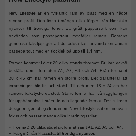
New Lifestyle är en fyrkantig ram av plast med en något
rundad profil. Den finns i många olika färger från klassiska
nyanser till trendiga toner. Ett grått pappersark som kan
användas som passepartout medföljer ramen. Ramens
generösa falsdjup gör att du också kan använda en annan
passepartout med en tjocklek på upp till 1,4 mm.
Ramen kommer i över 20 olika standardformat. Du kan också
beställa den i formaten A1, A2, A3 och A4. Från formatet
30 x 45 cm har ramen en större profil. Det garanterar att
inramningen blir fin och stabil. Till och med 18 x 24 cm har
ramens bakstycke ett stöd. Större format har två vägghängen
för upphängning i stående och liggande format. Den stilrena
designen gör att galleriramen New Lifestyle sätter motivet i
fokus och passar många olika inredningsstilar.
Format:
20 olika standardformat samt A1, A2, A3 och A4.
Färger:
från klassiska till trendiga nyanser.