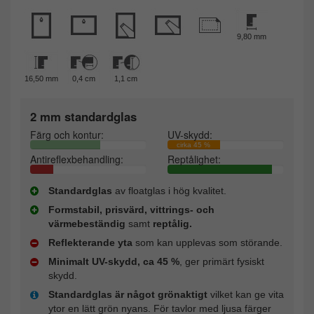
9,80 mm
16,50 mm
0,4 cm
1,1 cm
2 mm standardglas
Färg och kontur:
UV-skydd:
cirka 45 %
Antireflexbehandling:
Reptålighet:
Standardglas
av floatglas i hög kvalitet.
Formstabil, prisvärd, vittrings- och
värmebeständig
samt
reptålig.
Reflekterande yta
som kan upplevas som störande.
Minimalt UV-skydd, ca 45 %
, ger primärt fysiskt
skydd.
Standardglas är något grönaktigt
vilket kan ge vita
ytor en lätt grön nyans. För tavlor med ljusa färger