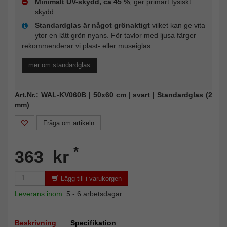
Minimalt UV-skydd, ca 45 %
, ger primärt fysiskt
skydd.
Standardglas är något grönaktigt
vilket kan ge vita
ytor en lätt grön nyans. För tavlor med ljusa färger
rekommenderar vi plast- eller museiglas.
mer om standardglas
Art.Nr.: WAL-KV060B | 50x60 cm | svart | Standardglas (2
mm)
Fråga om artikeln
*
363 kr
Lägg till i varukorgen
Leverans inom:
5 - 6 arbetsdagar
Beskrivning
Specifikation