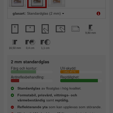
glasart:
Standardglas (2 mm)
9,80 mm
16,50 mm
0,4 cm
1,1 cm
2 mm standardglas
Färg och kontur:
UV-skydd:
cirka 45 %
Antireflexbehandling:
Reptålighet:
Standardglas
av floatglas i hög kvalitet.
Formstabil, prisvärd, vittrings- och
värmebeständig
samt
reptålig.
Reflekterande yta
som kan upplevas som störande.