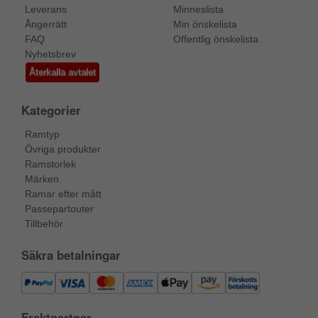
Leverans
Minneslista
Ångerrätt
Min önskelista
FAQ
Offentlig önskelista
Nyhetsbrev
Återkalla avtalet
Kategorier
Ramtyp
Övriga produkter
Ramstorlek
Märken
Ramar efter mått
Passepartouter
Tillbehör
Säkra betalningar
Fraktpartner