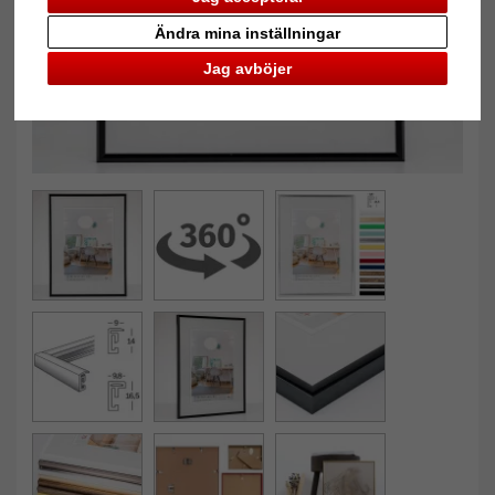
Ändra mina inställningar
Jag avböjer