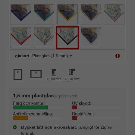
glasart:
Plastglas (1,5 mm)
13,00 mm
18,10 mm
1,5 mm plastglas
av polystyren
Färg och kontur:
UV-skydd:
Antireflexbehandling:
Reptålighet:
Mycket lätt och okrossbart
, lämpligt för större
format.