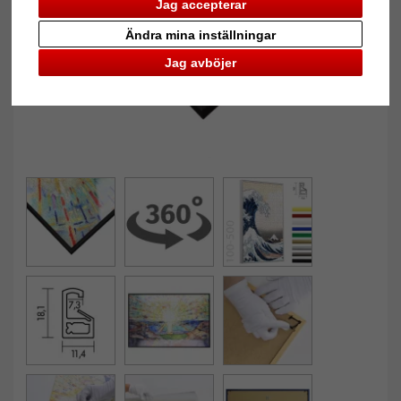
Jag accepterar
Ändra mina inställningar
Jag avböjer