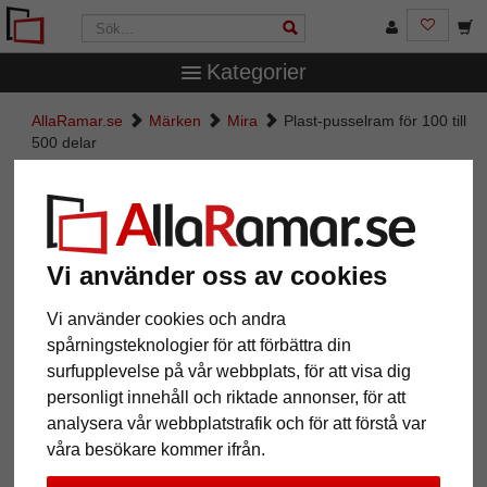
Kategorier
AllaRamar.se
Märken
Mira
Plast-pusselram för 100 till
500 delar
Plast-pusselram för 100 till 500
delar
Vi använder oss av cookies
Vi använder cookies och andra
spårningsteknologier för att förbättra din
surfupplevelse på vår webbplats, för att visa dig
personligt innehåll och riktade annonser, för att
analysera vår webbplatstrafik och för att förstå var
våra besökare kommer ifrån.
Tillbaka
Näst