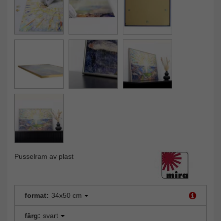
Pusselram av plast
format:
34x50 cm
färg:
svart