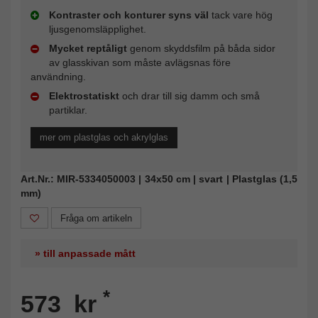
Kontraster och konturer syns väl
tack vare hög
ljusgenomsläpplighet.
Mycket reptåligt
genom skyddsfilm på båda sidor
av glasskivan som måste avlägsnas före
användning.
Elektrostatiskt
och drar till sig damm och små
partiklar.
mer om plastglas och akrylglas
Art.Nr.: MIR-5334050003 | 34x50 cm | svart | Plastglas (1,5
mm)
Fråga om artikeln
» till anpassade mått
*
573 kr