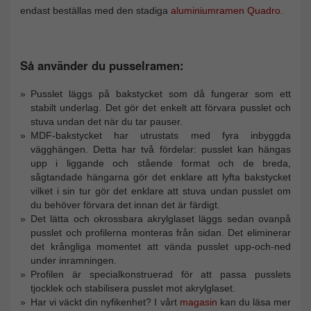
endast beställas med den stadiga
aluminiumramen Quadro
.
Så använder du pusselramen:
Pusslet läggs på bakstycket som då fungerar som ett
stabilt underlag. Det gör det enkelt att förvara pusslet och
stuva undan det när du tar pauser.
MDF-bakstycket har utrustats med fyra inbyggda
vägghängen. Detta har två fördelar: pusslet kan hängas
upp i liggande och stående format och de breda,
sågtandade hängarna gör det enklare att lyfta bakstycket
vilket i sin tur gör det enklare att stuva undan pusslet om
du behöver förvara det innan det är färdigt.
Det lätta och okrossbara akrylglaset läggs sedan ovanpå
pusslet och profilerna monteras från sidan. Det eliminerar
det krångliga momentet att vända pusslet upp-och-ned
under inramningen.
Profilen är specialkonstruerad för att passa pusslets
tjocklek och stabilisera pusslet mot akrylglaset.
Har vi väckt din nyfikenhet? I vårt
magasin
kan du läsa mer