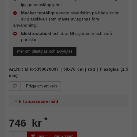
ljusgenomsläpplighet.
Mycket reptåligt
genom skyddsfilm på båda sidor
av glasskivan som måste avlägsnas före
användning.
Elektrostatiskt
och drar till sig damm och små
partiklar.
mer om plastglas och akrylglas
Art.Nr.: MIR-5350070007 | 50x70 cm | röd | Plastglas (1,5
mm)
Fråga om artikeln
» till anpassade mått
*
746 kr
Lägg till i varukorgen