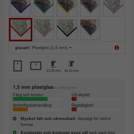
glasart:
Plastglas (1,5 mm)
13,00 mm
18,10 mm
1,5 mm plastglas
av polystyren
Färg och kontur:
UV-skydd:
Antireflexbehandling:
Reptålighet:
Mycket lätt och okrossbart
, lämpligt för större
format.
Kontraster och konturer syns väl
tack vare hög