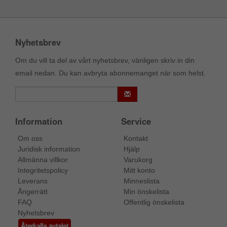
Nyhetsbrev
Om du vill ta del av vårt nyhetsbrev, vänligen skriv in din
email nedan. Du kan avbryta abonnemanget när som helst.
Information
Service
Om oss
Kontakt
Juridisk information
Hjälp
Allmänna villkor
Varukorg
Integritetspolicy
Mitt konto
Leverans
Minneslista
Ångerrätt
Min önskelista
FAQ
Offentlig önskelista
Nyhetsbrev
Återkalla avtalet