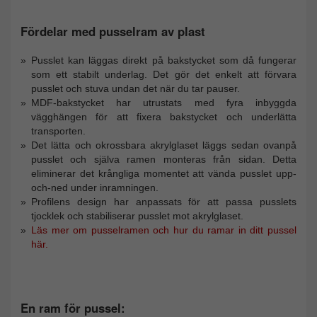
Fördelar med pusselram av plast
Pusslet kan läggas direkt på bakstycket som då fungerar
som ett stabilt underlag. Det gör det enkelt att förvara
pusslet och stuva undan det när du tar pauser.
MDF-bakstycket har utrustats med fyra inbyggda
vägghängen för att fixera bakstycket och underlätta
transporten.
Det lätta och okrossbara akrylglaset läggs sedan ovanpå
pusslet och själva ramen monteras från sidan. Detta
eliminerar det krångliga momentet att vända pusslet upp-
och-ned under inramningen.
Profilens design har anpassats för att passa pusslets
tjocklek och stabiliserar pusslet mot akrylglaset.
Läs mer om pusselramen och hur du ramar in ditt pussel
här.
En ram för pussel: