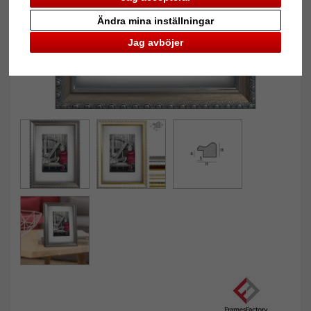
Ändra mina inställningar
Jag avböjer