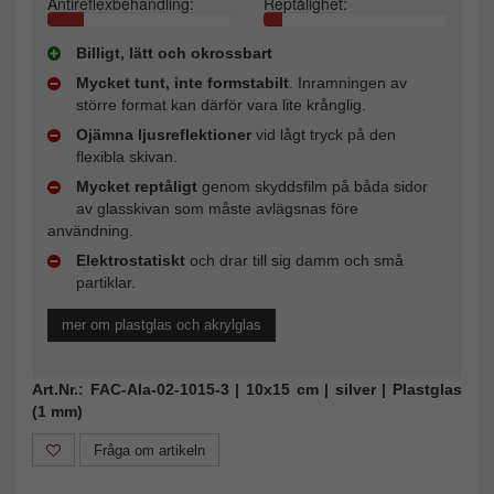
Antireflexbehandling:
Reptålighet:
Billigt, lätt och okrossbart
Mycket tunt, inte formstabilt
. Inramningen av
större format kan därför vara lite krånglig.
Ojämna ljusreflektioner
vid lågt tryck på den
flexibla skivan.
Mycket reptåligt
genom skyddsfilm på båda sidor
av glasskivan som måste avlägsnas före
användning.
Elektrostatiskt
och drar till sig damm och små
partiklar.
mer om plastglas och akrylglas
Art.Nr.: FAC-Ala-02-1015-3 | 10x15 cm | silver | Plastglas
(1 mm)
Fråga om artikeln