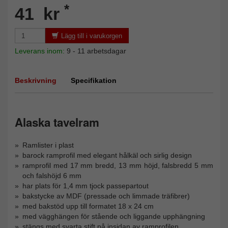
*
41 kr
Lägg till i varukorgen
Leverans inom:
9 - 11 arbetsdagar
Beskrivning
Specifikation
Alaska tavelram
Ramlister i plast
barock ramprofil med elegant hålkäl och sirlig design
ramprofil med 17 mm bredd, 13 mm höjd, falsbredd 5 mm
och falshöjd 6 mm
har plats för 1,4 mm tjock passepartout
bakstycke av MDF (pressade och limmade träfibrer)
med bakstöd upp till formatet 18 x 24 cm
med vägghängen för stående och liggande upphängning
stängs med svarta stift på insidan av ramprofilen