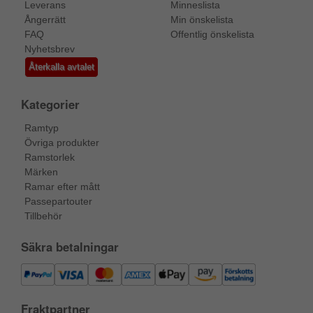
Leverans
Minneslista
Ångerrätt
Min önskelista
FAQ
Offentlig önskelista
Nyhetsbrev
Återkalla avtalet
Kategorier
Ramtyp
Övriga produkter
Ramstorlek
Märken
Ramar efter mått
Passepartouter
Tillbehör
Säkra betalningar
Fraktpartner