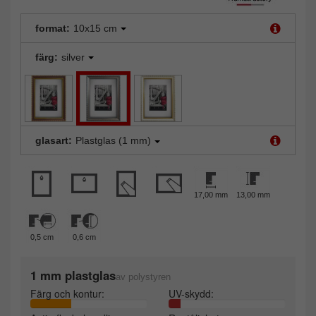
format:
10x15 cm
färg:
silver
glasart:
Plastglas (1 mm)
17,00 mm
13,00 mm
0,5 cm
0,6 cm
1 mm plastglas
av polystyren
Färg och kontur:
UV-skydd: