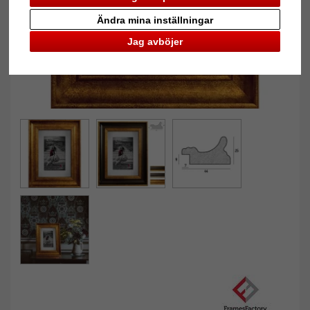
Ändra mina inställningar
Jag avböjer