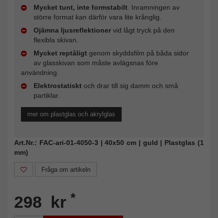
Mycket tunt, inte formstabilt
. Inramningen av
större format kan därför vara lite krånglig.
Ojämna ljusreflektioner
vid lågt tryck på den
flexibla skivan.
Mycket reptåligt
genom skyddsfilm på båda sidor
av glasskivan som måste avlägsnas före
användning.
Elektrostatiskt
och drar till sig damm och små
partiklar.
mer om plastglas och akrylglas
Art.Nr.: FAC-ari-01-4050-3 | 40x50 cm | guld | Plastglas (1
mm)
Fråga om artikeln
*
298 kr