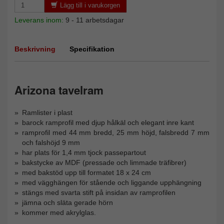
Lägg till i varukorgen
Leverans inom:
9 - 11 arbetsdagar
Beskrivning
Specifikation
Arizona tavelram
Ramlister i plast
barock ramprofil med djup hålkäl och elegant inre kant
ramprofil med 44 mm bredd, 25 mm höjd, falsbredd 7 mm
och falshöjd 9 mm
har plats för 1,4 mm tjock passepartout
bakstycke av MDF (pressade och limmade träfibrer)
med bakstöd upp till formatet 18 x 24 cm
med vägghängen för stående och liggande upphängning
stängs med svarta stift på insidan av ramprofilen
jämna och släta gerade hörn
kommer med akrylglas.