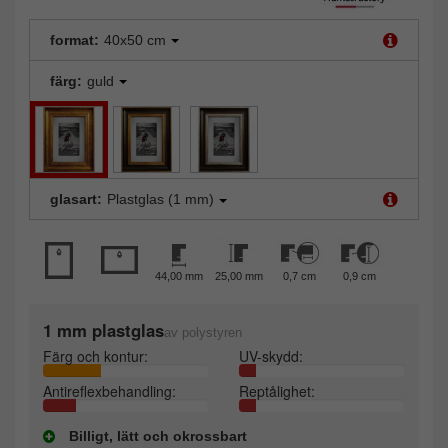
format:
40x50 cm
färg:
guld
glasart:
Plastglas (1 mm)
44,00 mm
25,00 mm
0,7 cm
0,9 cm
1 mm plastglas
av polystyren
Färg och kontur:
UV-skydd:
Antireflexbehandling:
Reptålighet:
Billigt, lätt och okrossbart