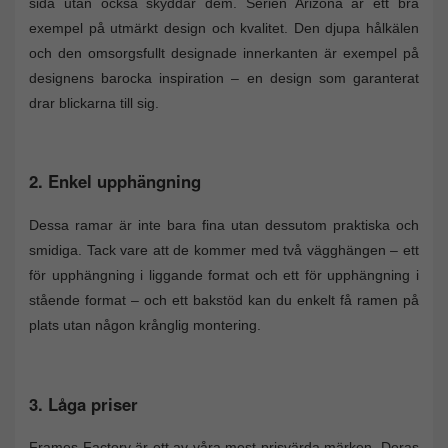
sida utan också skyddar dem. Serien Arizona är ett bra
exempel på utmärkt design och kvalitet. Den djupa hålkälen
och den omsorgsfullt designade innerkanten är exempel på
designens barocka inspiration – en design som garanterat
drar blickarna till sig.
2. Enkel upphängning
Dessa ramar är inte bara fina utan dessutom praktiska och
smidiga. Tack vare att de kommer med två vägghängen – ett
för upphängning i liggande format och ett för upphängning i
stående format – och ett bakstöd kan du enkelt få ramen på
plats utan någon krånglig montering.
3. Låga priser
Frames Factory är ett av våra mest prisvärda märken. Deras