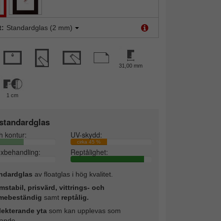
t:
Standardglas (2 mm)
31,00 mm
1 cm
standardglas
h kontur:
UV-skydd:
cirka 45 %
exbehandling:
Reptålighet:
ndardglas
av floatglas i hög kvalitet.
mstabil, prisvärd, vittrings- och
mebeständig
samt
reptålig.
lekterande yta
som kan upplevas som
rande.