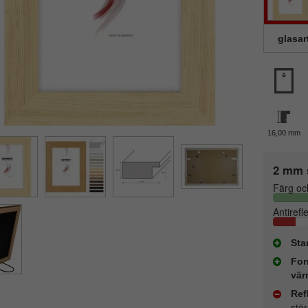
glasar
16,00 mm
2 mm 
Färg oc
Antirefl
Sta
For
vär
Ref
stö