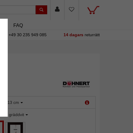
sin
FAQ
+49 30 235 949 085
14 dagars
returrätt
:
9x13 cm
atur gräddvit