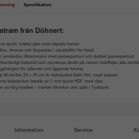
rivning
Specifikation
stram från Döhnert:
m tjockt, tvättat glas med slipade kanter.
tas, limmas och förpackas i skyddsfilm för hand.
n användas tillsammans med passepartout och dubbel passepartout.
thanterligt bakstöd som monteras direkt på ramen medföljer alla storlek
gghängen för stående och liggande format.
 till storlek 28 x 35 cm är bakstycket klätt i fint, svart papper.
örre bakstycken består av 2 mm tjockt HDF med clips.
 av hög kvalitet – märket tillverkar den själv i Tyskland.
Information
Service
Ka