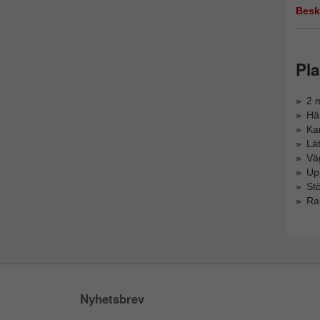
Besk
Pla
2 m
Häf
Ka
Lät
Vä
Upp
St
Ram
Nyhetsbrev