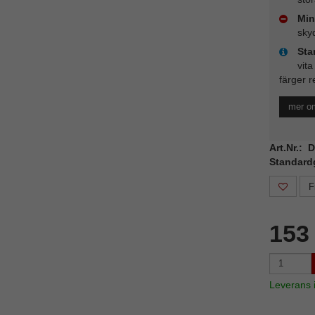
Min
sky
Sta
vita
färger r
mer o
Art.Nr.:
Standard
F
153
Leverans