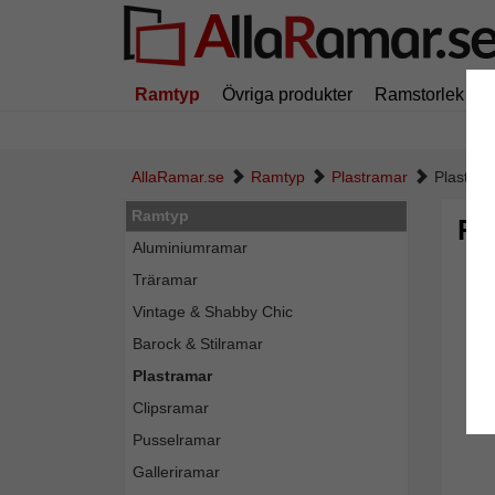
Ramtyp
Övriga produkter
Ramstorlek
AllaRamar.se
Ramtyp
Plastramar
Plastra
Ramtyp
Pl
Aluminiumramar
Träramar
Vintage & Shabby Chic
Barock & Stilramar
Plastramar
Clipsramar
Pusselramar
Galleriramar
Tillba