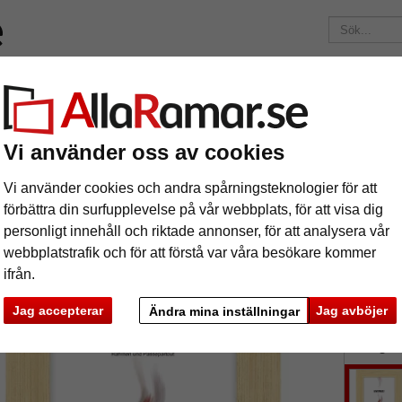
Märken
Ramar efter mått
Passepartouter
Tillbehör
Maga
195 kr
i leveranskostnad.
Oavsett hur mycket du beställer.
m Arnos Grove
Vi använder oss av cookies
astram Arnos Grove
Vi använder cookies och andra spårningsteknologier för att
förbättra din surfupplevelse på vår webbplats, för att visa dig
personligt innehåll och riktade annonser, för att analysera vår
webbplatstrafik och för att förstå var våra besökare kommer
ifrån.
format
Jag accepterar
Jag avböjer
Ändra mina inställningar
färg:
n
ka
Nästa