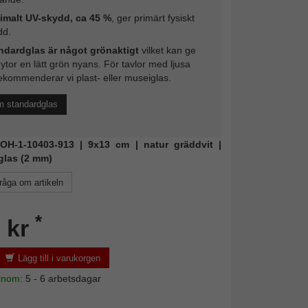
imalt UV-skydd, ca 45 %
, ger primärt fysiskt
dd.
ndardglas är något grönaktigt
vilket kan ge
 ytor en lätt grön nyans. För tavlor med ljusa
ekommenderar vi plast- eller museiglas.
m standardglas
 DOH-1-10403-913 | 9x13 cm | natur gräddvit |
glas (2 mm)
råga om artikeln
*
 kr
Lägg till i varukorgen
 inom:
5 - 6 arbetsdagar