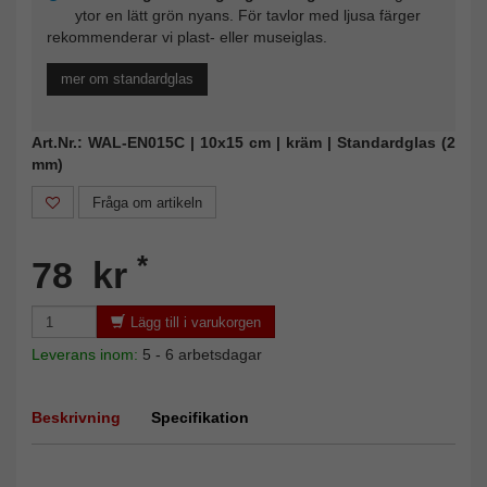
ytor en lätt grön nyans. För tavlor med ljusa färger
rekommenderar vi plast- eller museiglas.
mer om standardglas
Art.Nr.: WAL-EN015C | 10x15 cm | kräm | Standardglas (2
mm)
Fråga om artikeln
*
78 kr
Lägg till i varukorgen
Leverans inom:
5 - 6 arbetsdagar
Beskrivning
Specifikation