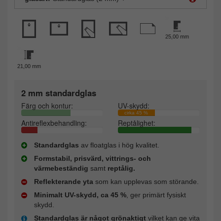
25,00 mm
21,00 mm
2 mm standardglas
Färg och kontur:
UV-skydd:
cirka 45 %
Antireflexbehandling:
Reptålighet:
Standardglas
av floatglas i hög kvalitet.
Formstabil, prisvärd, vittrings- och
värmebeständig
samt
reptålig.
Reflekterande yta
som kan upplevas som störande.
Minimalt UV-skydd, ca 45 %
, ger primärt fysiskt
skydd.
Standardglas är något grönaktigt
vilket kan ge vita