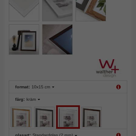
format:
10x15 cm
färg:
kräm
glasart:
Standardglas (2 mm)