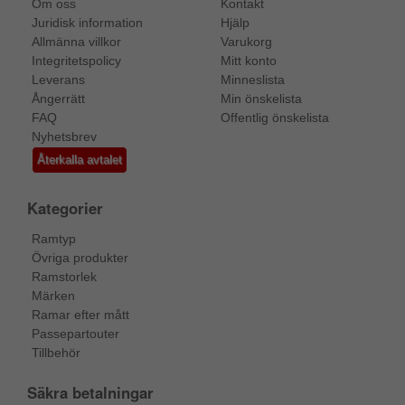
Om oss
Kontakt
Juridisk information
Hjälp
Allmänna villkor
Varukorg
Integritetspolicy
Mitt konto
Leverans
Minneslista
Ångerrätt
Min önskelista
FAQ
Offentlig önskelista
Nyhetsbrev
Återkalla avtalet
Kategorier
Ramtyp
Övriga produkter
Ramstorlek
Märken
Ramar efter mått
Passepartouter
Tillbehör
Säkra betalningar