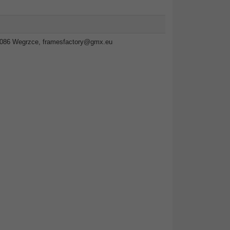
2-086 Wegrzce,
framesfactory@gmx.eu