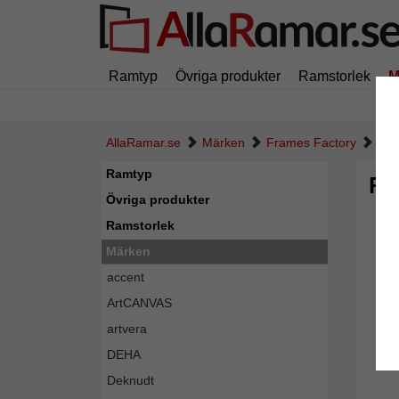
Ramtyp
Övriga produkter
Ramstorlek
M
AllaRamar.se
Märken
Frames Factory
Pla
Ramtyp
Pl
Övriga produkter
Ramstorlek
Märken
accent
ArtCANVAS
artvera
DEHA
Deknudt
Tillba