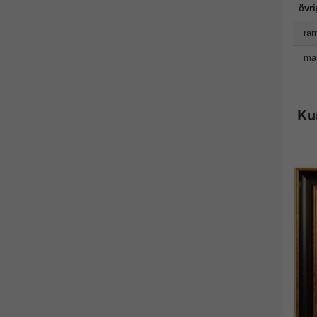
övr
ram
man
Ku