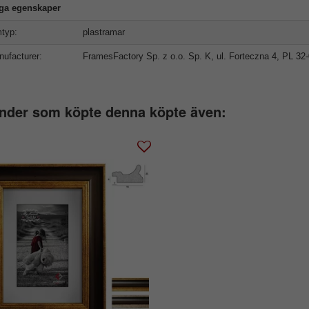
iga egenskaper
typ:
plastramar
ufacturer:
FramesFactory Sp. z o.o. Sp. K, ul. Forteczna 4, PL 3
nder som köpte denna köpte även: