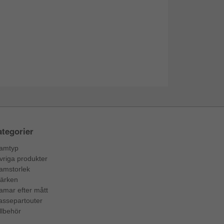
tegorier
amtyp
vriga produkter
amstorlek
ärken
amar efter mått
assepartouter
llbehör