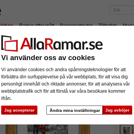
ärken
Ramar efter mått
Passepartouter
Tillbehör
Maga
195 kr
i leveranskostnad.
Oavsett hur mycket du beställer.
stram Denver
Vi använder oss av cookies
astram Denver
Vi använder cookies och andra spårningsteknologier för att
förbättra din surfupplevelse på vår webbplats, för att visa dig
personligt innehåll och riktade annonser, för att analysera vår
webbplatstrafik och för att förstå var våra besökare kommer
ifrån.
format
Jag accepterar
Jag avböjer
Ändra mina inställningar
färg:
g
ka
Nästa