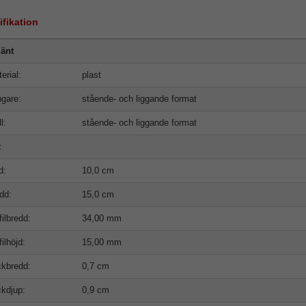
ifikation
änt
erial:
plast
gare:
stående- och liggande format
l:
stående- och liggande format
t
d:
10,0 cm
dd:
15,0 cm
filbredd:
34,00 mm
filhöjd:
15,00 mm
kbredd:
0,7 cm
kdjup:
0,9 cm