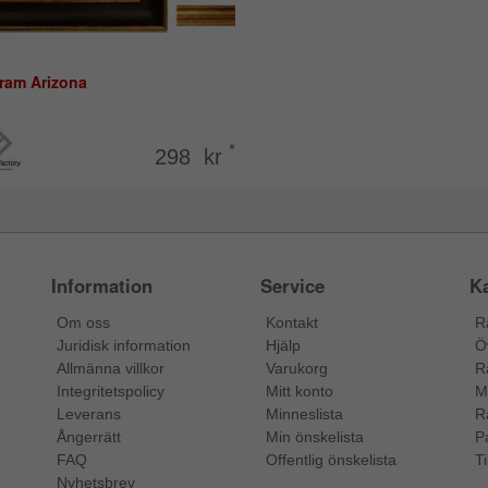
tram Arizona
*
298 kr
Information
Service
Ka
Om oss
Kontakt
R
Juridisk information
Hjälp
Ö
Allmänna villkor
Varukorg
R
Integritetspolicy
Mitt konto
M
Leverans
Minneslista
R
Ångerrätt
Min önskelista
P
FAQ
Offentlig önskelista
Ti
Nyhetsbrev