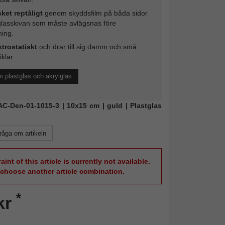
ket reptåligt
genom skyddsfilm på båda sidor
glasskivan som måste avlägsnas före
ing.
ktrostatiskt
och drar till sig damm och små
iklar.
 plastglas och akrylglas
FAC-Den-01-1015-3 | 10x15 cm | guld | Plastglas
råga om artikeln
aint of this article is currently not available.
 choose another article combination.
*
kr