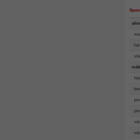
Spec
allm
mat
hän
stäl
måt
höj
bre
pro
pro
väc
väc