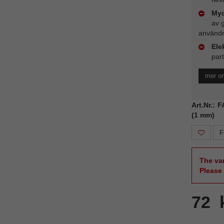
Myc
av 
användn
Ele
part
mer om
Art.Nr.: 
(1 mm)
F
The var
Please
72 