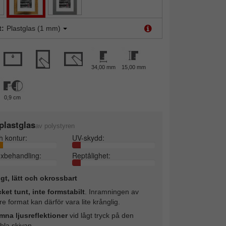
t:
Plastglas (1 mm)
34,00 mm
15,00 mm
0,9 cm
plastglas
av polystyren
h kontur:
UV-skydd:
exbehandling:
Reptålighet:
ligt, lätt och okrossbart
ket tunt, inte formstabilt
. Inramningen av
re format kan därför vara lite krånglig.
mna ljusreflektioner
vid lågt tryck på den
ibla skivan.