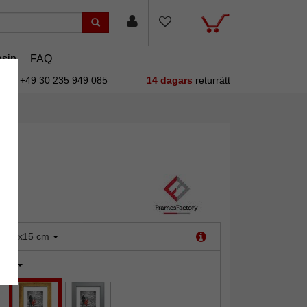
sin
FAQ
+49 30 235 949 085
14 dagars
returrätt
:
10x15 cm
uld