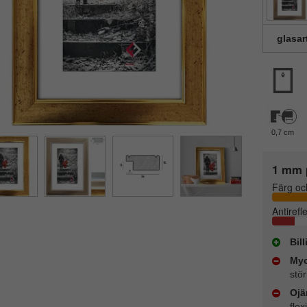
glasar
0,7 cm
1 mm 
Färg oc
Antirefl
Bil
Myc
stör
Ojä
flex