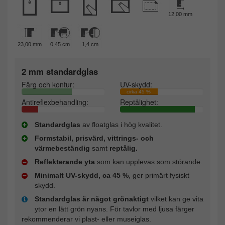
12,00 mm
23,00 mm
0,45 cm
1,4 cm
2 mm standardglas
Färg och kontur:
UV-skydd:
cirka 45 %
Antireflexbehandling:
Reptålighet:
Standardglas
av floatglas i hög kvalitet.
Formstabil, prisvärd, vittrings- och
värmebeständig
samt
reptålig.
Reflekterande yta
som kan upplevas som störande.
Minimalt UV-skydd, ca 45 %
, ger primärt fysiskt
skydd.
Standardglas är något grönaktigt
vilket kan ge vita
ytor en lätt grön nyans. För tavlor med ljusa färger
rekommenderar vi plast- eller museiglas.