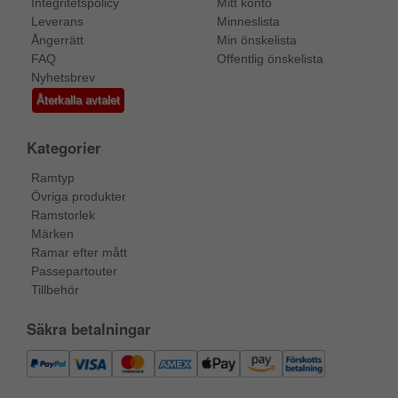
Integritetspolicy
Mitt konto
Leverans
Minneslista
Ångerrätt
Min önskelista
FAQ
Offentlig önskelista
Nyhetsbrev
Återkalla avtalet
Kategorier
Ramtyp
Övriga produkter
Ramstorlek
Märken
Ramar efter mått
Passepartouter
Tillbehör
Säkra betalningar