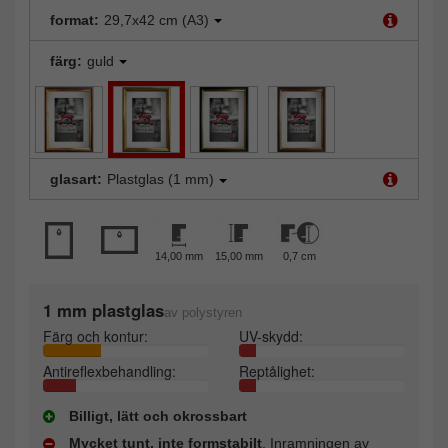
format:
29,7x42 cm (A3)
färg:
guld
glasart:
Plastglas (1 mm)
14,00 mm
15,00 mm
0,7 cm
1 mm plastglas
av polystyren
Färg och kontur:
UV-skydd:
Antireflexbehandling:
Reptålighet:
Billigt, lätt och okrossbart
Mycket tunt, inte formstabilt
. Inramningen av