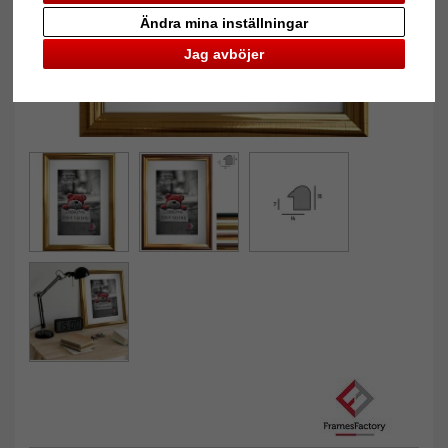
Ändra mina inställningar
Jag avböjer