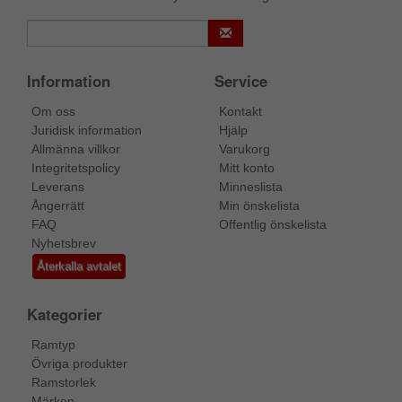
Information
Service
Om oss
Kontakt
Juridisk information
Hjälp
Allmänna villkor
Varukorg
Integritetspolicy
Mitt konto
Leverans
Minneslista
Ångerrätt
Min önskelista
FAQ
Offentlig önskelista
Nyhetsbrev
Återkalla avtalet
Kategorier
Ramtyp
Övriga produkter
Ramstorlek
Märken