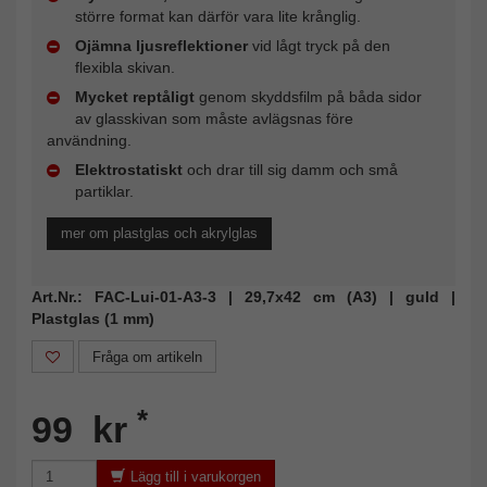
större format kan därför vara lite krånglig.
Ojämna ljusreflektioner
vid lågt tryck på den
flexibla skivan.
Mycket reptåligt
genom skyddsfilm på båda sidor
av glasskivan som måste avlägsnas före
användning.
Elektrostatiskt
och drar till sig damm och små
partiklar.
mer om plastglas och akrylglas
Art.Nr.: FAC-Lui-01-A3-3 | 29,7x42 cm (A3) | guld |
Plastglas (1 mm)
Fråga om artikeln
*
99 kr
Lägg till i varukorgen