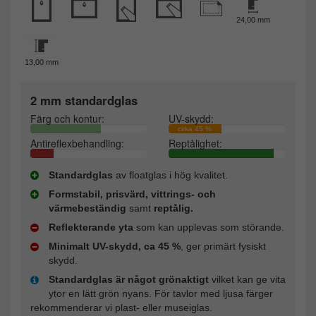
24,00 mm
13,00 mm
2 mm standardglas
Färg och kontur:
UV-skydd:
cirka 45 %
Antireflexbehandling:
Reptålighet:
Standardglas
av floatglas i hög kvalitet.
Formstabil, prisvärd, vittrings- och
värmebeständig
samt
reptålig.
Reflekterande yta
som kan upplevas som störande.
Minimalt UV-skydd, ca 45 %
, ger primärt fysiskt
skydd.
Standardglas är något grönaktigt
vilket kan ge vita
ytor en lätt grön nyans. För tavlor med ljusa färger
rekommenderar vi plast- eller museiglas.