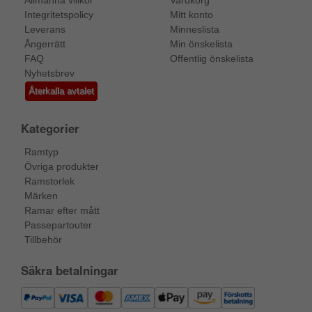
Allmänna villkor
Varukorg
Integritetspolicy
Mitt konto
Leverans
Minneslista
Ångerrätt
Min önskelista
FAQ
Offentlig önskelista
Nyhetsbrev
Återkalla avtalet
Kategorier
Ramtyp
Övriga produkter
Ramstorlek
Märken
Ramar efter mått
Passepartouter
Tillbehör
Säkra betalningar