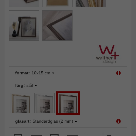
format:
10x15 cm
färg:
stål
glasart:
Standardglas (2 mm)