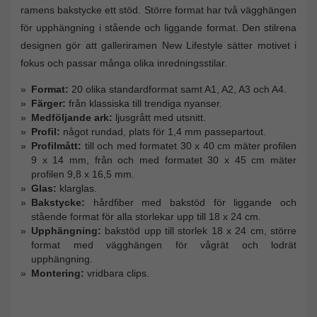
ramens bakstycke ett stöd. Större format har två vägghängen
för upphängning i stående och liggande format. Den stilrena
designen gör att galleriramen New Lifestyle sätter motivet i
fokus och passar många olika inredningsstilar.
Format:
20 olika standardformat samt A1, A2, A3 och A4.
Färger:
från klassiska till trendiga nyanser.
Medföljande ark:
ljusgrått med utsnitt.
Profil:
något rundad, plats för 1,4 mm passepartout.
Profilmått:
till och med formatet 30 x 40 cm mäter profilen
9 x 14 mm, från och med formatet 30 x 45 cm mäter
profilen 9,8 x 16,5 mm.
Glas:
klarglas.
Bakstycke:
hårdfiber med bakstöd för liggande och
stående format för alla storlekar upp till 18 x 24 cm.
Upphängning:
bakstöd upp till storlek 18 x 24 cm, större
format med vägghängen för vågrät och lodrät
upphängning.
Montering:
vridbara clips.