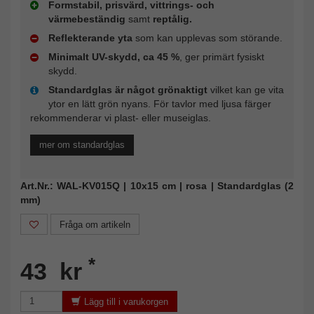
Formstabil, prisvärd, vittrings- och
värmebeständig
samt
reptålig.
Reflekterande yta
som kan upplevas som störande.
Minimalt UV-skydd, ca 45 %
, ger primärt fysiskt
skydd.
Standardglas är något grönaktigt
vilket kan ge vita
ytor en lätt grön nyans. För tavlor med ljusa färger
rekommenderar vi plast- eller museiglas.
mer om standardglas
Art.Nr.: WAL-KV015Q | 10x15 cm | rosa | Standardglas (2
mm)
Fråga om artikeln
*
43 kr
Lägg till i varukorgen