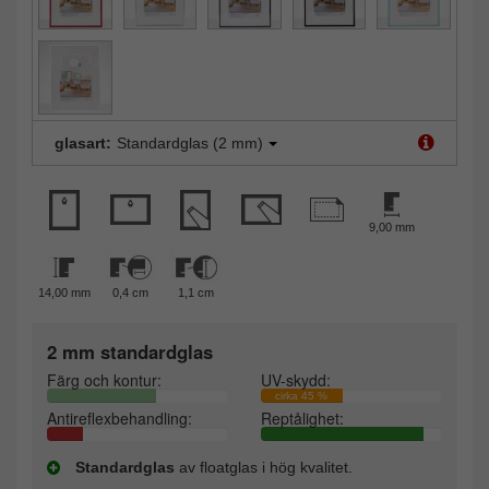
glasart:
Standardglas (2 mm)
9,00 mm
14,00 mm
0,4 cm
1,1 cm
2 mm standardglas
Färg och kontur:
UV-skydd:
cirka 45 %
Antireflexbehandling:
Reptålighet:
Standardglas
av floatglas i hög kvalitet.