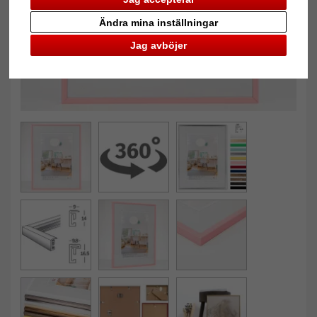
Ändra mina inställningar
Jag avböjer