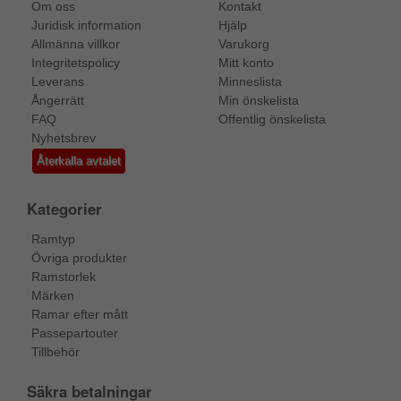
Om oss
Kontakt
Juridisk information
Hjälp
Allmänna villkor
Varukorg
Integritetspolicy
Mitt konto
Leverans
Minneslista
Ångerrätt
Min önskelista
FAQ
Offentlig önskelista
Nyhetsbrev
Återkalla avtalet
Kategorier
Ramtyp
Övriga produkter
Ramstorlek
Märken
Ramar efter mått
Passepartouter
Tillbehör
Säkra betalningar