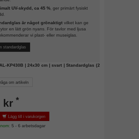
imalt UV-skydd, ca 45 %
, ger primärt fysiskt
dd.
ndardglas är något grönaktigt
vilket kan ge
 ytor en lätt grön nyans. För tavlor med ljusa
ekommenderar vi plast- eller museiglas.
m standardglas
WAL-KP430B | 24x30 cm | svart | Standardglas (2
råga om artikeln
*
 kr
Lägg till i varukorgen
 inom:
5 - 6 arbetsdagar