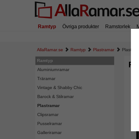
Ramtyp
Övriga produkter
Ramstorlek
AllaRamar.se
Ramtyp
Plastramar
Plastram
Ramtyp
Pl
Aluminiumramar
Träramar
Vintage & Shabby Chic
Barock & Stilramar
Plastramar
Clipsramar
Pusselramar
Galleriramar
Tillba