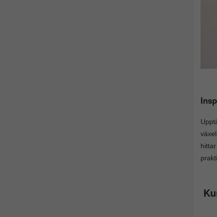
Insp
Upptä
växel
hitta
prakt
Ku