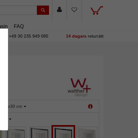
sin
FAQ
+49 30 235 949 085
14 dagars
returrätt
:
24x30 cm
vart