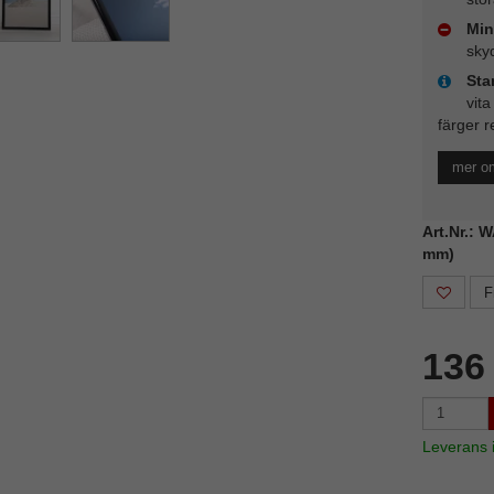
Min
sky
Sta
vita
färger r
mer o
Art.Nr.: 
mm)
F
136
Leverans