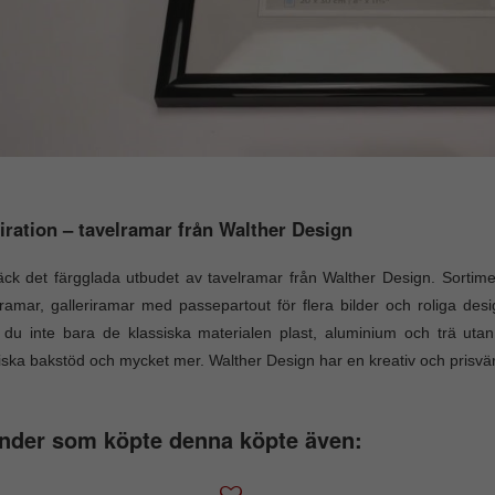
iration – tavelramar från Walther Design
ck det färgglada utbudet av tavelramar från Walther Design. Sortim
ramar, galleriramar med passepartout för flera bilder och roliga des
r du inte bara de klassiska materialen plast, aluminium och trä ut
iska bakstöd och mycket mer. Walther Design har en kreativ och prisvär
nder som köpte denna köpte även: