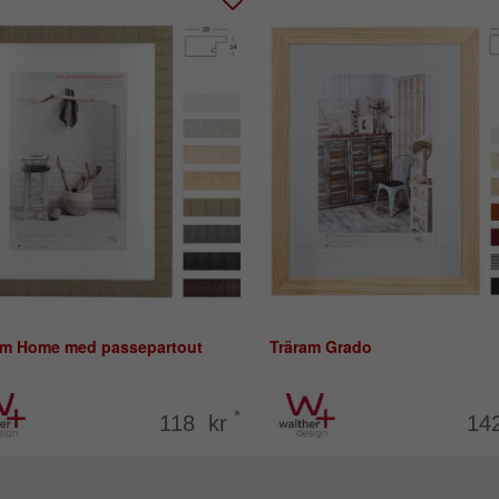
am Home med passepartout
Träram Grado
*
118 kr
14