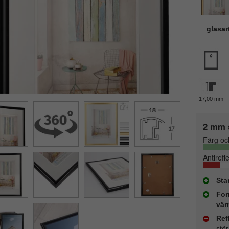
glasar
17,00 mm
2 mm 
Färg oc
Antirefl
Sta
For
vär
Ref
stö