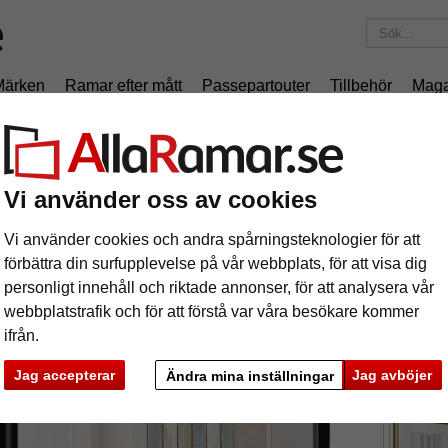
Märken
Ramar efter mått
Passepartouter
Tillbehör
Maga
195 kr
i leveranskostnad.
Oavsett hur mycket du beställer.
 Trendstyle
Vi använder oss av cookies
astram Trendstyle
Vi använder cookies och andra spårningsteknologier för att
förbättra din surfupplevelse på vår webbplats, för att visa dig
personligt innehåll och riktade annonser, för att analysera vår
webbplatstrafik och för att förstå var våra besökare kommer
ifrån.
format
Jag accepterar
Jag avböjer
Ändra mina inställningar
färg:
s
ka
Nästa