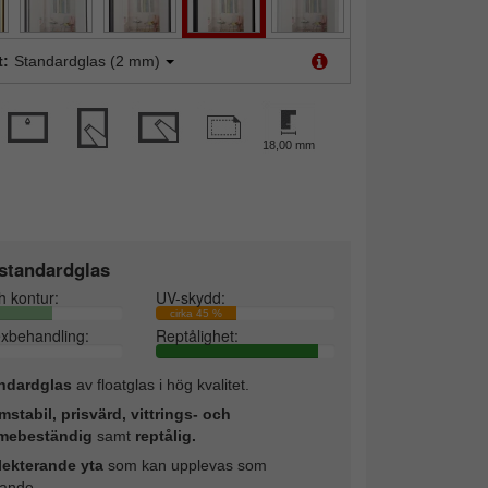
t:
Standardglas (2 mm)
18,00 mm
standardglas
h kontur:
UV-skydd:
cirka 45 %
exbehandling:
Reptålighet:
ndardglas
av floatglas i hög kvalitet.
mstabil, prisvärd, vittrings- och
mebeständig
samt
reptålig.
lekterande yta
som kan upplevas som
rande.