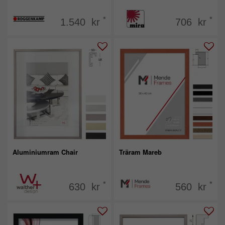
*
*
1.540 kr
706 kr
Aluminiumram Chair
Träram Mareb
*
*
630 kr
560 kr