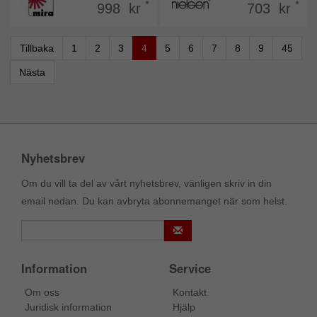
*
*
998 kr
703 kr
Tillbaka
1
2
3
4
5
6
7
8
9
45
Nästa
Nyhetsbrev
Om du vill ta del av vårt nyhetsbrev, vänligen skriv in din
email nedan. Du kan avbryta abonnemanget när som helst.
Information
Service
Om oss
Kontakt
Juridisk information
Hjälp