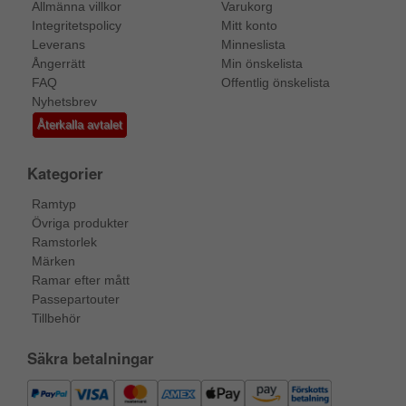
Allmänna villkor
Varukorg
Integritetspolicy
Mitt konto
Leverans
Minneslista
Ångerrätt
Min önskelista
FAQ
Offentlig önskelista
Nyhetsbrev
Återkalla avtalet
Kategorier
Ramtyp
Övriga produkter
Ramstorlek
Märken
Ramar efter mått
Passepartouter
Tillbehör
Säkra betalningar