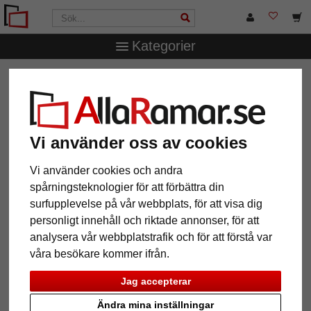
Kategorier
AllaRamar.se
Ramstorlek
42x59,4 cm (A2)
Vi använder oss av cookies
12 Artiklar
Populärast
Vi använder cookies och andra
spårningsteknologier för att förbättra din
Grid
surfupplevelse på vår webbplats, för att visa dig
personligt innehåll och riktade annonser, för att
analysera vår webbplatstrafik och för att förstå var
våra besökare kommer ifrån.
Jag accepterar
Ändra mina inställningar