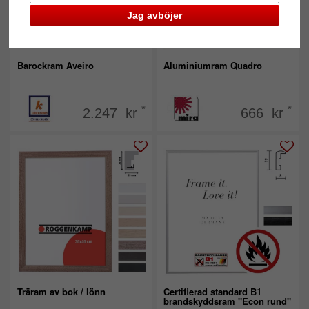
Jag avböjer
Barockram Aveiro
Aluminiumram Quadro
*
*
2.247 kr
666 kr
Träram av bok / lönn
Certifierad standard B1
brandskyddsram "Econ rund"