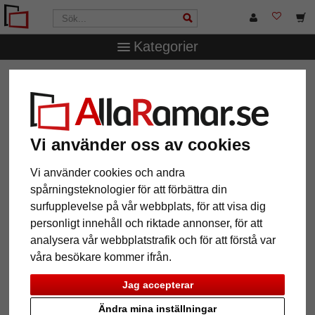
Kategorier
AllaRamar.se
Ramstorlek
42x59,4 cm (A2)
Vi använder oss av cookies
12 Artiklar
Populärast
Vi använder cookies och andra
spårningsteknologier för att förbättra din
Grid
surfupplevelse på vår webbplats, för att visa dig
personligt innehåll och riktade annonser, för att
analysera vår webbplatstrafik och för att förstå var
våra besökare kommer ifrån.
Jag accepterar
Ändra mina inställningar