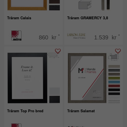
Träram Calais
Träram GRAMERCY 3,8
*
*
860 kr
1.539 kr
Träram Top Pro bred
Träram Salamat