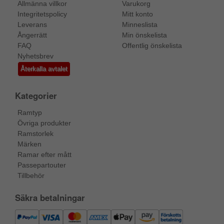
Allmänna villkor
Varukorg
Integritetspolicy
Mitt konto
Leverans
Minneslista
Ångerrätt
Min önskelista
FAQ
Offentlig önskelista
Nyhetsbrev
Återkalla avtalet
Kategorier
Ramtyp
Övriga produkter
Ramstorlek
Märken
Ramar efter mått
Passepartouter
Tillbehör
Säkra betalningar