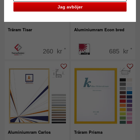
Jag avböjer
Träram Tisar
Aluminiumram Econ bred
*
*
260 kr
685 kr
Aluminiumram Carlos
Träram Prisma