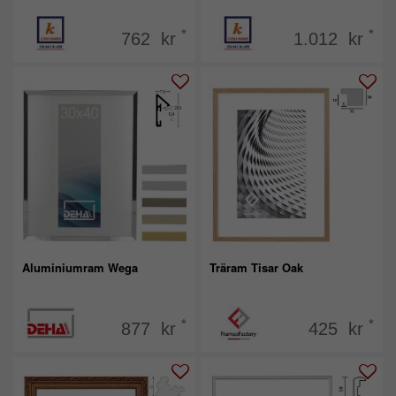
*
*
762 kr
1.012 kr
Aluminiumram Wega
Träram Tisar Oak
*
*
877 kr
425 kr