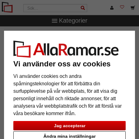
Kategorier
AllaRamar.se
Ramstorlek
42x59,4 cm (A2)
Vi använder oss av cookies
12 Artiklar
Populärast
Vi använder cookies och andra
spårningsteknologier för att förbättra din
Grid
surfupplevelse på vår webbplats, för att visa dig
personligt innehåll och riktade annonser, för att
analysera vår webbplatstrafik och för att förstå var
våra besökare kommer ifrån.
Jag accepterar
Ändra mina inställningar