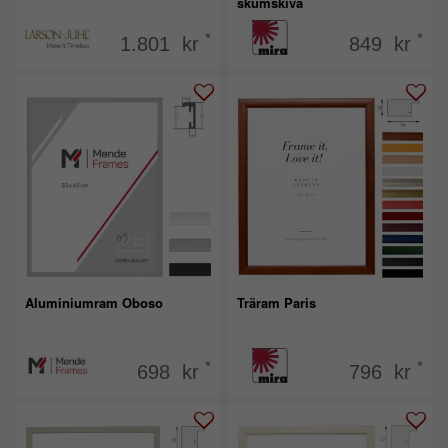
skumskiva
*
*
1.801 kr
849 kr
Aluminiumram Oboso
Träram Paris
*
*
698 kr
796 kr