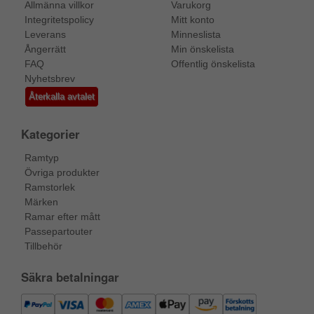
Allmänna villkor
Varukorg
Integritetspolicy
Mitt konto
Leverans
Minneslista
Ångerrätt
Min önskelista
FAQ
Offentlig önskelista
Nyhetsbrev
Återkalla avtalet
Kategorier
Ramtyp
Övriga produkter
Ramstorlek
Märken
Ramar efter mått
Passepartouter
Tillbehör
Säkra betalningar