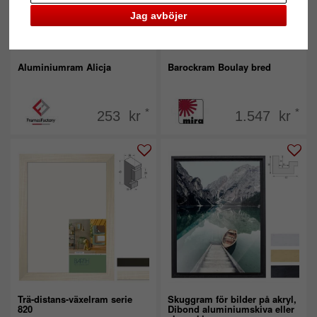
Jag avböjer
Aluminiumram Alicja
Barockram Boulay bred
*
*
253 kr
1.547 kr
Trä-distans-växelram serie
Skuggram för bilder på akryl,
820
Dibond aluminiumskiva eller