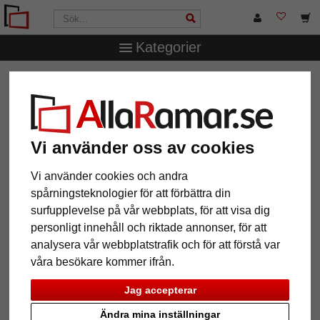
Kategorier
AllaRamar.se
Ramstorlek
Alla format
Filter: Format:
35x100
Vi använder oss av cookies
Format: 35x100
Återställ alla filter
Vi använder cookies och andra
spårningsteknologier för att förbättra din
surfupplevelse på vår webbplats, för att visa dig
12 Artiklar
Populärast
personligt innehåll och riktade annonser, för att
analysera vår webbplatstrafik och för att förstå var
Grid
våra besökare kommer ifrån.
Jag accepterar
Ändra mina inställningar