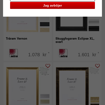
Jag avböjer
Träram Vernon
Skuggfogsram Eclipse XL,
svart
*
*
1.078 kr
1.601 kr