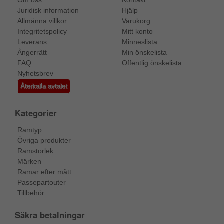
Om oss
Kontakt
Juridisk information
Hjälp
Allmänna villkor
Varukorg
Integritetspolicy
Mitt konto
Leverans
Minneslista
Ångerrätt
Min önskelista
FAQ
Offentlig önskelista
Nyhetsbrev
Återkalla avtalet
Kategorier
Ramtyp
Övriga produkter
Ramstorlek
Märken
Ramar efter mått
Passepartouter
Tillbehör
Säkra betalningar