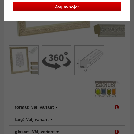
Jag avböjer
format:
Välj variant
färg:
Välj variant
glasart:
Välj variant