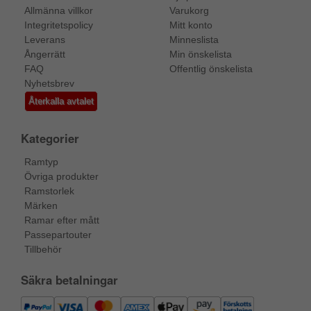
Allmänna villkor
Varukorg
Integritetspolicy
Mitt konto
Leverans
Minneslista
Ångerrätt
Min önskelista
FAQ
Offentlig önskelista
Nyhetsbrev
Återkalla avtalet
Kategorier
Ramtyp
Övriga produkter
Ramstorlek
Märken
Ramar efter mått
Passepartouter
Tillbehör
Säkra betalningar