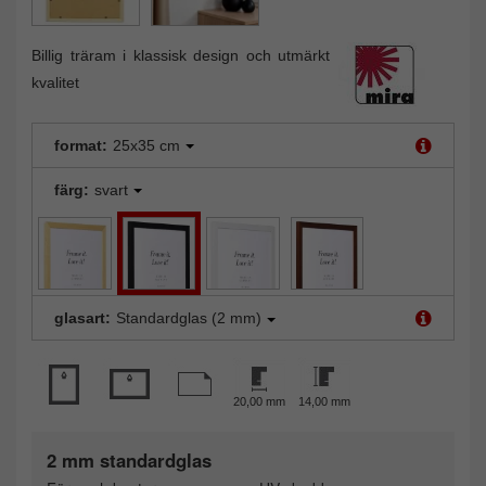
Billig träram i klassisk design och utmärkt
kvalitet
format:
25x35 cm
färg:
svart
glasart:
Standardglas (2 mm)
20,00 mm
14,00 mm
2 mm standardglas