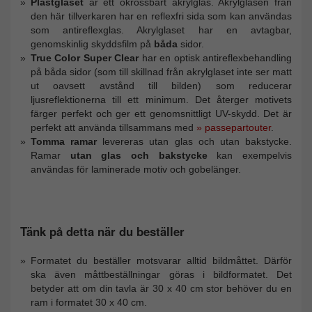
Plastglaset
är ett okrossbart akrylglas. Akrylglasen från
den här tillverkaren har en reflexfri sida som kan användas
som antireflexglas. Akrylglaset har en avtagbar,
genomskinlig skyddsfilm på
båda
sidor.
True Color Super Clear
har en optisk antireflexbehandling
på båda sidor (som till skillnad från akrylglaset inte ser matt
ut oavsett avstånd till bilden) som reducerar
ljusreflektionerna till ett minimum. Det återger motivets
färger perfekt och ger ett genomsnittligt UV-skydd. Det är
perfekt att använda tillsammans med
» passepartouter
.
Tomma ramar
levereras utan glas och utan bakstycke.
Ramar
utan glas och bakstycke
kan exempelvis
användas för laminerade motiv och gobelänger.
Tänk på detta när du beställer
Formatet du beställer motsvarar alltid bildmåttet. Därför
ska även måttbeställningar göras i bildformatet. Det
betyder att om din tavla är 30 x 40 cm stor behöver du en
ram i formatet 30 x 40 cm.