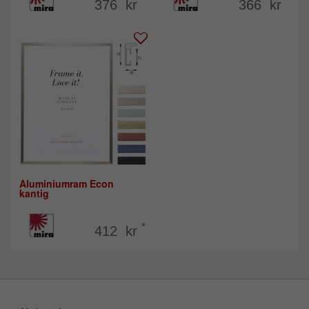
*
*
376 kr
366 kr
Aluminiumram Econ
kantig
*
412 kr