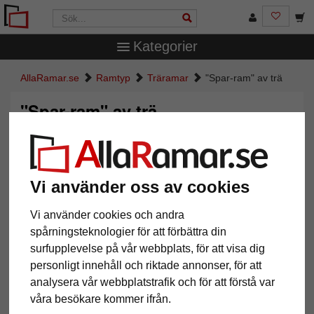
Kategorier
AllaRamar.se
Ramtyp
Träramar
"Spar-ram" av trä
"Spar-ram" av trä
Vi använder oss av cookies
Vi använder cookies och andra
spårningsteknologier för att förbättra din
surfupplevelse på vår webbplats, för att visa dig
personligt innehåll och riktade annonser, för att
Tillbaka
Näst
analysera vår webbplatstrafik och för att förstå var
våra besökare kommer ifrån.