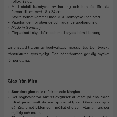
reflexfri sida.
Med stabilt bakstycke av kartong och bakstöd för alla
format till och med 18 x 24 cm.
Större format kommer med MDF-bakstycke utan stöd.
Vägghängen för stående och liggande upphängning.
Made in Germany
.
Förpackad i skyddsfilm och med skyddshörn i kartong.
En prisvärd träram av högkvalitativt massivt trä. Den typiska
trästrukturen syns tydligt. Den här träramen ger dig mycket
för pengarna.
Glas från Mira
Standardglaset
är reflekterande klarglas.
Det högkvalitativa
antireflexglaset
är etsat på ena sidan
vilket ger en matt yta som sprider ut ljuset. Glaset ska ligga
så nära emot bilden som möjligt eftersom ytan annars ser
mjölkig och matt ut.