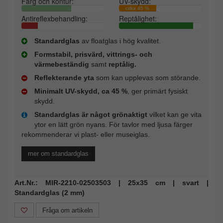
Färg och kontur:
UV-skydd:
cirka 45 %
Antireflexbehandling:
Reptålighet:
Standardglas
av floatglas i hög kvalitet.
Formstabil, prisvärd, vittrings- och
värmebeständig
samt
reptålig.
Reflekterande yta
som kan upplevas som störande.
Minimalt UV-skydd, ca 45 %
, ger primärt fysiskt
skydd.
Standardglas är något grönaktigt
vilket kan ge vita
ytor en lätt grön nyans. För tavlor med ljusa färger
rekommenderar vi plast- eller museiglas.
mer om standardglas
Art.Nr.: MIR-2210-02503503 | 25x35 cm | svart |
Standardglas (2 mm)
Fråga om artikeln