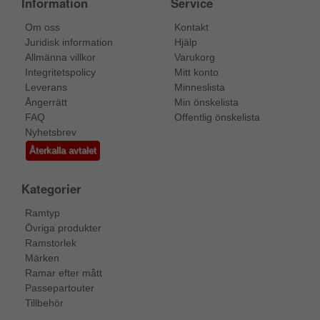
Information
Service
Om oss
Kontakt
Juridisk information
Hjälp
Allmänna villkor
Varukorg
Integritetspolicy
Mitt konto
Leverans
Minneslista
Ångerrätt
Min önskelista
FAQ
Offentlig önskelista
Nyhetsbrev
Återkalla avtalet
Kategorier
Ramtyp
Övriga produkter
Ramstorlek
Märken
Ramar efter mått
Passepartouter
Tillbehör