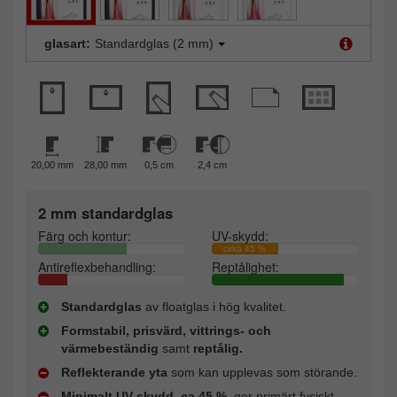
glasart:
Standardglas (2 mm)
20,00 mm
28,00 mm
0,5 cm
2,4 cm
2 mm standardglas
Färg och kontur:
UV-skydd:
cirka 45 %
Antireflexbehandling:
Reptålighet:
Standardglas
av floatglas i hög kvalitet.
Formstabil, prisvärd, vittrings- och
värmebeständig
samt
reptålig.
Reflekterande yta
som kan upplevas som störande.
Minimalt UV-skydd, ca 45 %
, ger primärt fysiskt