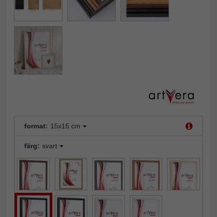
format:
15x15 cm
färg:
svart