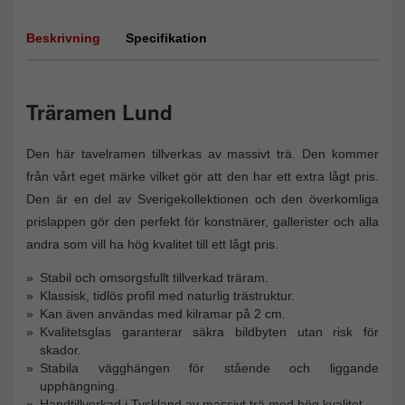
Beskrivning
Specifikation
Träramen Lund
Den här tavelramen tillverkas av massivt trä. Den kommer
från vårt eget märke vilket gör att den har ett extra lågt pris.
Den är en del av Sverigekollektionen och den överkomliga
prislappen gör den perfekt för konstnärer, gallerister och alla
andra som vill ha hög kvalitet till ett lågt pris.
Stabil och omsorgsfullt tillverkad träram.
Klassisk, tidlös profil med naturlig trästruktur.
Kan även användas med kilramar på 2 cm.
Kvalitetsglas garanterar säkra bildbyten utan risk för
skador.
Stabila vägghängen för stående och liggande
upphängning.
Handtillverkad i Tyskland av massivt trä med hög kvalitet.