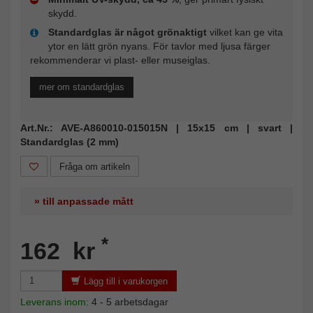
skydd.
Standardglas är något grönaktigt
vilket kan ge vita
ytor en lätt grön nyans. För tavlor med ljusa färger
rekommenderar vi plast- eller museiglas.
mer om standardglas
Art.Nr.: AVE-A860010-015015N | 15x15 cm | svart |
Standardglas (2 mm)
Fråga om artikeln
» till anpassade mått
*
162 kr
Lägg till i varukorgen
Leverans inom:
4 - 5 arbetsdagar