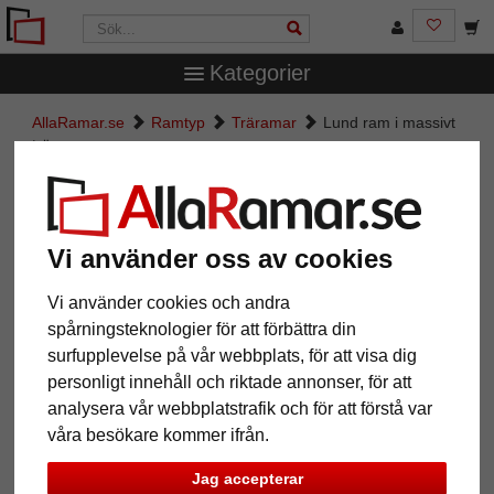
Kategorier
AllaRamar.se
Ramtyp
Träramar
Lund ram i massivt
trä
Lund ram i massivt trä
Vi använder oss av cookies
Vi använder cookies och andra
spårningsteknologier för att förbättra din
surfupplevelse på vår webbplats, för att visa dig
personligt innehåll och riktade annonser, för att
analysera vår webbplatstrafik och för att förstå var
våra besökare kommer ifrån.
Tillbaka
Näst
Jag accepterar