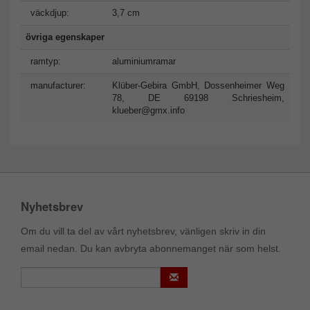
väckdjup:
3,7 cm
övriga egenskaper
ramtyp:
aluminiumramar
manufacturer:
Klüber-Gebira GmbH, Dossenheimer Weg
78, DE 69198 Schriesheim,
klueber@gmx.info
Nyhetsbrev
Om du vill ta del av vårt nyhetsbrev, vänligen skriv in din
email nedan. Du kan avbryta abonnemanget när som helst.