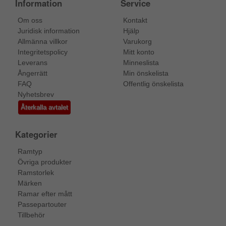
Information
Service
Om oss
Kontakt
Juridisk information
Hjälp
Allmänna villkor
Varukorg
Integritetspolicy
Mitt konto
Leverans
Minneslista
Ångerrätt
Min önskelista
FAQ
Offentlig önskelista
Nyhetsbrev
Återkalla avtalet
Kategorier
Ramtyp
Övriga produkter
Ramstorlek
Märken
Ramar efter mått
Passepartouter
Tillbehör