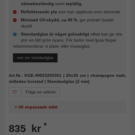
värmebeständig
samt
reptålig.
Reflekterande yta
som kan upplevas som störande.
Minimalt UV-skydd, ca 45 %
, ger primärt fysiskt
skydd.
Standardglas är något grönaktigt
vilket kan ge vita
ytor en lätt grön nyans. För tavlor med ljusa färger
rekommenderar vi plast- eller museiglas.
mer om standardglas
Art.Nr.: KGE-49023200301 | 20x30 cm | champagne matt,
sidledes borstad | Standardglas (2 mm)
Fråga om artikeln
» till anpassade mått
*
835 kr