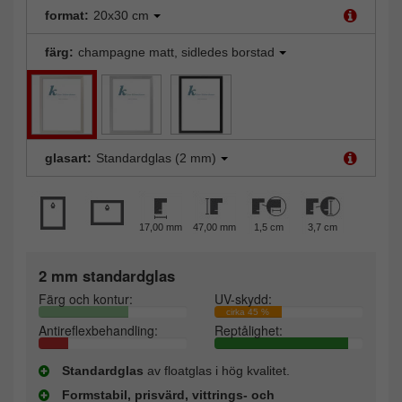
format:
20x30 cm
färg:
champagne matt, sidledes borstad
glasart:
Standardglas (2 mm)
17,00 mm
47,00 mm
1,5 cm
3,7 cm
2 mm standardglas
Färg och kontur:
UV-skydd:
cirka 45 %
Antireflexbehandling:
Reptålighet:
Standardglas
av floatglas i hög kvalitet.
Formstabil, prisvärd, vittrings- och