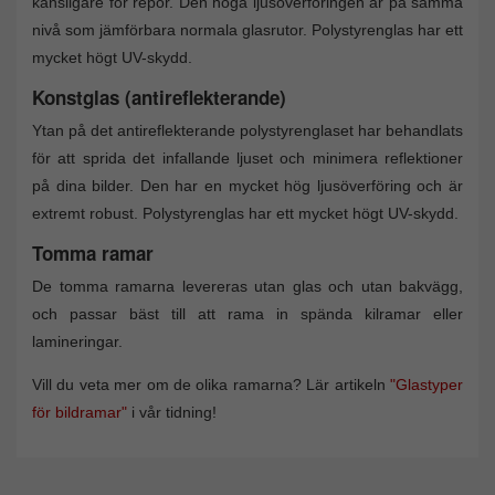
känsligare för repor. Den höga ljusöverföringen är på samma
nivå som jämförbara normala glasrutor. Polystyrenglas har ett
mycket högt UV-skydd.
Konstglas (antireflekterande)
Ytan på det antireflekterande polystyrenglaset har behandlats
för att sprida det infallande ljuset och minimera reflektioner
på dina bilder. Den har en mycket hög ljusöverföring och är
extremt robust. Polystyrenglas har ett mycket högt UV-skydd.
Tomma ramar
De tomma ramarna levereras utan glas och utan bakvägg,
och passar bäst till att rama in spända kilramar eller
lamineringar.
Vill du veta mer om de olika ramarna? Lär artikeln
"Glastyper
för bildramar"
i vår tidning!