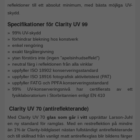
reflektioner till ett absolut minimum, med bästa möjliga UV-
skydd.
Specifikationer för Clarity UV 99
99% UV-skydd
förhindrar blekning hos konstverk
enkel rengöring
exakt färgåtergivning
ytan förstörs inte (ingen "apelsinhudseffekt")
neutral färg i reflektionen från alla vinklar
uppfyller ISO 18902 konserveringsstandard
uppfyller ISO 18916 fotografisk aktivitetstest (PAT)
uppfyller FATG och PPFA konserveringsstandard
99% UV-konserveringsnivå har certifierats av ett
fysiklaboratorium i Storbritannien enligt EN 410
Clarity UV 70 (antireflekterande)
Med Clarity UV 70
glas som går i vitt
upprättar Larson-Juhl
en ny standard för ramglas. Med en restreflektion på mindre
än 1% är Clarity-bildglaset nästan fullständigt antireflekterande
och till skillnad från vanligt matt antireflexglas blir bildens färger