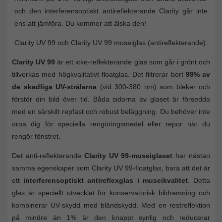
och den interferensoptiskt antireflekterande Clarity går inte
ens att jämföra. Du kommer att älska den!
Clarity UV 99 och Clarity UV 99 museiglas (antireflekterande):
Clarity UV 99
är ett icke-reflekterande glas som går i grönt och
tillverkas med högkvalitativt floatglas. Det filtrerar bort
99% av
de skadliga UV-strålarna
(vid 300-380 nm) som bleker och
förstör din bild över tid. Båda sidorna av glaset är försedda
med en särskilt repfast och robust beläggning. Du behöver inte
oroa dig för speciella rengöringsmedel eller repor när du
rengör fönstret.
Det anti-reflekterande
Clarity UV 99-museiglaset
har nästan
samma egenskaper som Clarity UV 99-floatglas, bara att det är
ett
interferensoptiskt antireflexglas i museikvalitet
. Detta
glas är speciellt utvecklat för konservatorisk bildramning och
kombinerar UV-skydd med bländskydd. Med en restreflektion
på mindre än 1% är den knappt synlig och reducerar