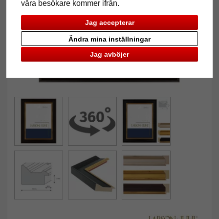
våra besökare kommer ifrån.
Jag accepterar
Ändra mina inställningar
Jag avböjer