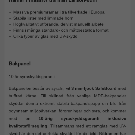
Massiva premiumramar i trä tillverkade i Europa
Stabila lister med limmade hörn
Högkvalitativt utförande, delvist manuellt arbete
Finns i många standard- och måttbeställda format
Olika typer av glas med UV-skydd
Bakpanel
10 år syraskyddsgaranti
Bakpanelen består av syrafri, vit
3 mm-tjock SafeBoard
med
buffrad kärna. Till skillnad från vanliga MDF-bakpaneler
skyddar denna extremt stabila bakpanelspapp din bild från
ogynnsam miljöpåverkan, föroreningar och syra, och kommer
med en
10-årig syraskyddsgaranti inklusive
kvalitetsförsegling
. Tillsammans med ett ramglas med UV-
skydd är den det perfekta skyddet för din bild. Bildramen har