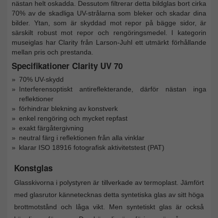
nästan helt oskadda. Dessutom filtrerar detta bildglas bort cirka
70% av de skadliga UV-strålarna som bleker och skadar dina
bilder. Ytan, som är skyddad mot repor på bägge sidor, är
särskilt robust mot repor och rengöringsmedel. I kategorin
museiglas har Clarity från Larson-Juhl ett utmärkt förhållande
mellan pris och prestanda.
Specifikationer Clarity UV 70
70% UV-skydd
Interferensoptiskt antireflekterande, därför nästan inga
reflektioner
förhindrar blekning av konstverk
enkel rengöring och mycket repfast
exakt färgåtergivning
neutral färg i reflektionen från alla vinklar
klarar ISO 18916 fotografisk aktivitetstest (PAT)
Konstglas
Glasskivorna i polystyren är tillverkade av termoplast. Jämfört
med glasrutor kännetecknas detta syntetiska glas av sitt höga
brottmotstånd och låga vikt. Men syntetiskt glas är också