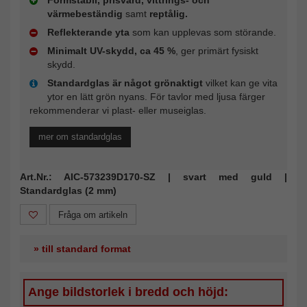
Formstabil, prisvärd, vittrings- och
värmebeständig
samt
reptålig.
Reflekterande yta
som kan upplevas som störande.
Minimalt UV-skydd, ca 45 %
, ger primärt fysiskt
skydd.
Standardglas är något grönaktigt
vilket kan ge vita
ytor en lätt grön nyans. För tavlor med ljusa färger
rekommenderar vi plast- eller museiglas.
mer om standardglas
Art.Nr.: AIC-573239D170-SZ | svart med guld |
Standardglas (2 mm)
Fråga om artikeln
» till standard format
Ange bildstorlek i bredd och höjd: