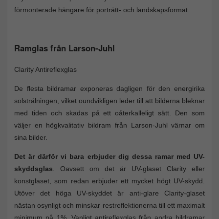
förmonterade hängare för porträtt- och landskapsformat.
Ramglas från Larson-Juhl
Clarity Antireflexglas
De flesta bildramar exponeras dagligen för den energirika
solstrålningen, vilket oundvikligen leder till att bilderna bleknar
med tiden och skadas på ett oåterkalleligt sätt. Den som
väljer en högkvalitativ bildram från Larson-Juhl värnar om
sina bilder.
Det är därför vi bara erbjuder dig dessa ramar med UV-
skyddsglas
. Oavsett om det är UV-glaset Clarity eller
konstglaset, som redan erbjuder ett mycket högt UV-skydd.
Utöver det höga UV-skyddet är anti-glare Clarity-glaset
nästan osynligt och minskar restreflektionerna till ett maximalt
minimum på 1%. Vanligt antireflexglas från andra bildramar