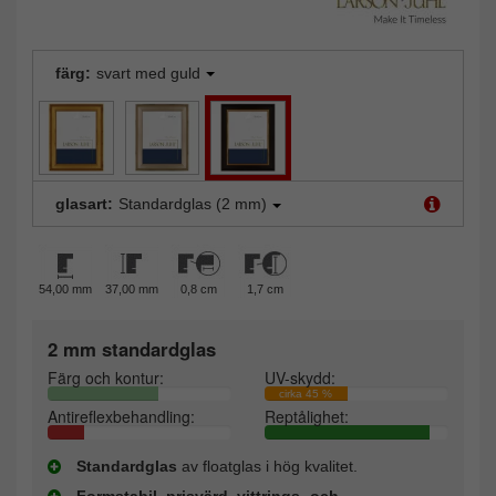
färg:
svart med guld
glasart:
Standardglas (2 mm)
54,00 mm
37,00 mm
0,8 cm
1,7 cm
2 mm standardglas
Färg och kontur:
UV-skydd:
cirka 45 %
Antireflexbehandling:
Reptålighet:
Standardglas
av floatglas i hög kvalitet.