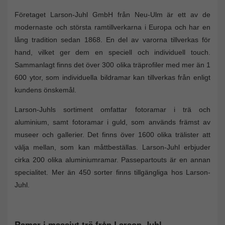
Företaget Larson-Juhl GmbH från Neu-Ulm är ett av de
modernaste och största ramtillverkarna i Europa och har en
lång tradition sedan 1868. En del av varorna tillverkas för
hand, vilket ger dem en speciell och individuell touch.
Sammanlagt finns det över 300 olika träprofiler med mer än 1
600 ytor, som individuella bildramar kan tillverkas från enligt
kundens önskemål.
Larson-Juhls sortiment omfattar fotoramar i trä och
aluminium, samt fotoramar i guld, som används främst av
museer och gallerier. Det finns över 1600 olika trälister att
välja mellan, som kan måttbeställas. Larson-Juhl erbjuder
cirka 200 olika aluminiumramar. Passepartouts är en annan
specialitet. Mer än 450 sorter finns tillgängliga hos Larson-
Juhl.
Ramar i massivt trä från Larson-Juhl