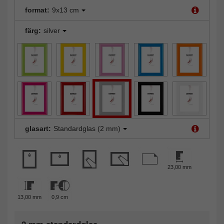
format:
9x13 cm
färg:
silver
glasart:
Standardglas (2 mm)
23,00 mm
13,00 mm
0,9 cm
2 mm standardglas