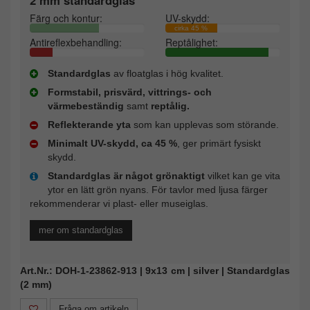
Färg och kontur:
UV-skydd:
cirka 45 %
Antireflexbehandling:
Reptålighet:
Standardglas
av floatglas i hög kvalitet.
Formstabil, prisvärd, vittrings- och
värmebeständig
samt
reptålig.
Reflekterande yta
som kan upplevas som störande.
Minimalt UV-skydd, ca 45 %
, ger primärt fysiskt
skydd.
Standardglas är något grönaktigt
vilket kan ge vita
ytor en lätt grön nyans. För tavlor med ljusa färger
rekommenderar vi plast- eller museiglas.
mer om standardglas
Art.Nr.: DOH-1-23862-913 | 9x13 cm | silver | Standardglas
(2 mm)
Fråga om artikeln