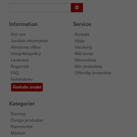
Information
Service
Om oss
Kontakt
Juridisk information
Hjälp
Allmänna villkor
Varukorg
Integritetspolicy
Mitt konto
Leverans
Minneslista
Ångerrätt
Min önskelista
FAQ
Offentlig önskelista
Nyhetsbrev
Återkalla avtalet
Kategorier
Ramtyp
Övriga produkter
Ramstorlek
Märken