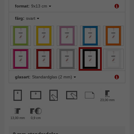
format:
9x13 cm
färg:
svart
glasart:
Standardglas (2 mm)
23,00 mm
13,00 mm
0,9 cm
2 mm standardglas