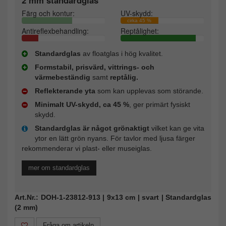
Färg och kontur:
UV-skydd:
cirka 45 %
Antireflexbehandling:
Reptålighet:
Standardglas
av floatglas i hög kvalitet.
Formstabil, prisvärd, vittrings- och
värmebeständig
samt
reptålig.
Reflekterande yta
som kan upplevas som störande.
Minimalt UV-skydd, ca 45 %
, ger primärt fysiskt
skydd.
Standardglas är något grönaktigt
vilket kan ge vita
ytor en lätt grön nyans. För tavlor med ljusa färger
rekommenderar vi plast- eller museiglas.
mer om standardglas
Art.Nr.: DOH-1-23812-913 | 9x13 cm | svart | Standardglas
(2 mm)
Fråga om artikeln