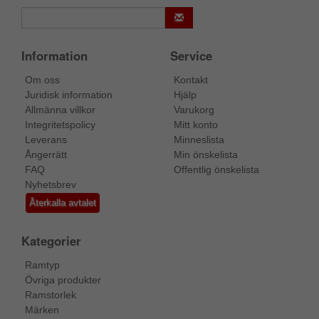
Information
Service
Om oss
Kontakt
Juridisk information
Hjälp
Allmänna villkor
Varukorg
Integritetspolicy
Mitt konto
Leverans
Minneslista
Ångerrätt
Min önskelista
FAQ
Offentlig önskelista
Nyhetsbrev
Återkalla avtalet
Kategorier
Ramtyp
Övriga produkter
Ramstorlek
Märken