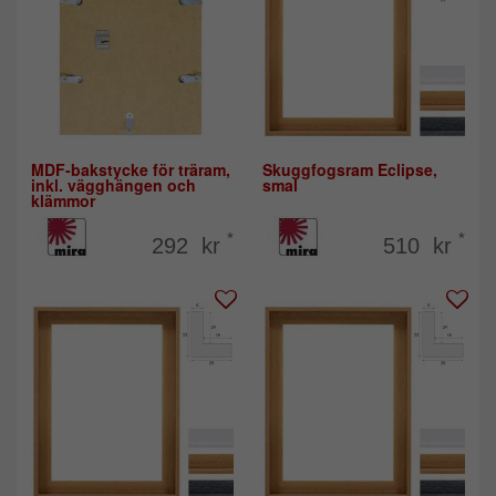
MDF-bakstycke för träram,
Skuggfogsram Eclipse,
inkl. vägghängen och
smal
klämmor
*
*
292 kr
510 kr