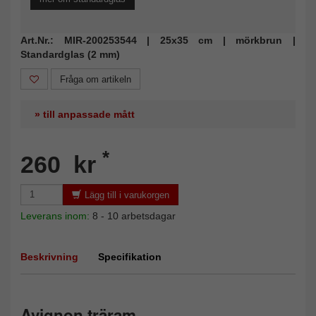
Art.Nr.: MIR-200253544 | 25x35 cm | mörkbrun |
Standardglas (2 mm)
Fråga om artikeln
» till anpassade mått
*
260 kr
Lägg till i varukorgen
Leverans inom:
8 - 10 arbetsdagar
Beskrivning
Specifikation
Avignon träram