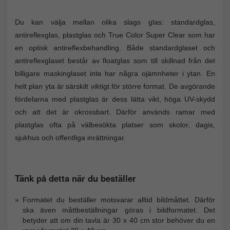
Du kan välja mellan olika slags glas: standardglas,
antireflexglas, plastglas och True Color Super Clear som har
en optisk antireflexbehandling. Både standardglaset och
antireflexglaset består av floatglas som till skillnad från det
billigare maskinglaset inte har några ojämnheter i ytan. En
helt plan yta är särskilt viktigt för större format. De avgörande
fördelarna med plastglas är dess lätta vikt, höga UV-skydd
och att det är okrossbart. Därför används ramar med
plastglas ofta på välbesökta platser som skolor, dagis,
sjukhus och offentliga inrättningar.
Tänk på detta när du beställer
Formatet du beställer motsvarar alltid bildmåttet. Därför
ska även måttbeställningar göras i bildformatet. Det
betyder att om din tavla är 30 x 40 cm stor behöver du en