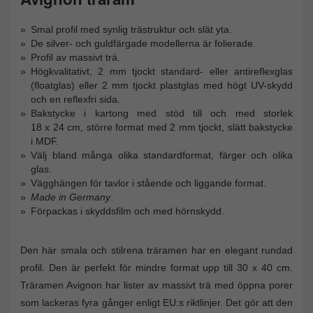
Smal profil med synlig trästruktur och slät yta.
De silver- och guldfärgade modellerna är folierade.
Profil av massivt trä.
Högkvalitativt, 2 mm tjockt standard- eller antireflexglas
(floatglas) eller 2 mm tjockt plastglas med högt UV-skydd
och en reflexfri sida.
Bakstycke i kartong med stöd till och med storlek
18 x 24 cm, större format med 2 mm tjockt, slätt bakstycke
i MDF.
Välj bland många olika standardformat, färger och olika
glas.
Vägghängen för tavlor i stående och liggande format.
Made in Germany
.
Förpackas i skyddsfilm och med hörnskydd.
Den här smala och stilrena träramen har en elegant rundad
profil. Den är perfekt för mindre format upp till 30 x 40 cm.
Träramen Avignon har lister av massivt trä med öppna porer
som lackeras fyra gånger enligt EU:s riktlinjer. Det gör att den