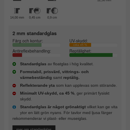
14,00 mm
0,45 cm
0,9 cm
2 mm standardglas
Färg och kontur:
UV-skydd:
cirka 45 %
Antireflexbehandling:
Reptålighet:
Standardglas
av floatglas i hög kvalitet.
Formstabil, prisvärd, vittrings- och
värmebeständig
samt
reptålig.
Reflekterande yta
som kan upplevas som störande.
Minimalt UV-skydd, ca 45 %
, ger primärt fysiskt
skydd.
Standardglas är något grönaktigt
vilket kan ge vita
ytor en lätt grön nyans. För tavlor med ljusa färger
rekommenderar vi plast- eller museiglas.
mer om standardglas