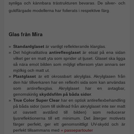
synliga och kännbara trästrukturen bevaras. De silver- och
guldfärgade modellerna har folierats i respektive färg.
Glas från Mira
Standardglaset
är vanligt reflekterande klarglas.
Det högkvalitativa
antireflexglaset
är etsat på ena sidan
vilket ger en matt yta som sprider ut ljuset. Glaset ska ligga
så nära emot bilden som möjligt eftersom ytan annars ser
mjölkig och matt ut.
Plastglaset
är ett okrossbart akrylglas. Akrylglasen från
den här tillverkaren har en reflexfri sida som kan användas
som antireflexglas. Akrylglaset har en avtagbar,
genomskinlig
skyddsfilm på båda sidor
.
True Color Super Clear
har en optisk antireflexbehandling
på båda sidor (som till skillnad från akrylglaset inte ser matt
ut oavsett avstånd till bilden) som reducerar
ljusreflektionerna till ett minimum. Det återger motivets
färger perfekt, ger ett genomsnittligt UV-skydd och är
perfekt tillsammans med
» passepartouter