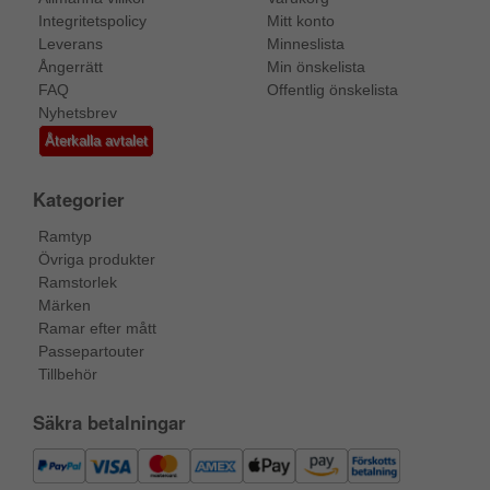
Integritetspolicy
Mitt konto
Leverans
Minneslista
Ångerrätt
Min önskelista
FAQ
Offentlig önskelista
Nyhetsbrev
Återkalla avtalet
Kategorier
Ramtyp
Övriga produkter
Ramstorlek
Märken
Ramar efter mått
Passepartouter
Tillbehör
Säkra betalningar