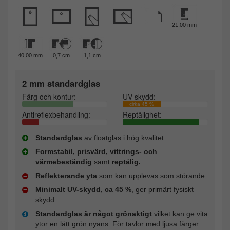
21,00 mm
40,00 mm
0,7 cm
1,1 cm
2 mm standardglas
Färg och kontur:
UV-skydd:
cirka 45 %
Antireflexbehandling:
Reptålighet:
Standardglas
av floatglas i hög kvalitet.
Formstabil, prisvärd, vittrings- och
värmebeständig
samt
reptålig.
Reflekterande yta
som kan upplevas som störande.
Minimalt UV-skydd, ca 45 %
, ger primärt fysiskt
skydd.
Standardglas är något grönaktigt
vilket kan ge vita
ytor en lätt grön nyans. För tavlor med ljusa färger