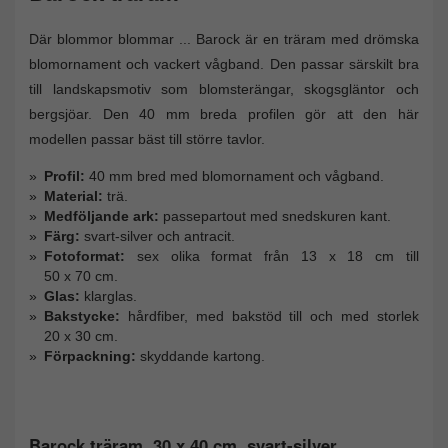
Där blommor blommar ... Barock är en träram med drömska
blomornament och vackert vågband. Den passar särskilt bra
till landskapsmotiv som blomsterängar, skogsgläntor och
bergsjöar. Den 40 mm breda profilen gör att den här
modellen passar bäst till större tavlor.
Profil:
40 mm bred med blomornament och vågband.
Material:
trä.
Medföljande ark:
passepartout med snedskuren kant.
Färg:
svart-silver och antracit.
Fotoformat:
sex olika format från 13 x 18 cm till
50 x 70 cm.
Glas:
klarglas.
Bakstycke:
hårdfiber, med bakstöd till och med storlek
20 x 30 cm.
Förpackning:
skyddande kartong.
Barock träram, 30 x 40 cm, svart-silver