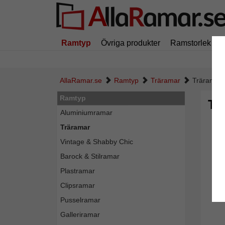
Ramtyp
Övriga produkter
Ramstorlek
AllaRamar.se
Ramtyp
Träramar
Träram Be
Ramtyp
Tr
Aluminiumramar
Träramar
Vintage & Shabby Chic
Barock & Stilramar
Plastramar
Clipsramar
Pusselramar
Galleriramar
Tillba