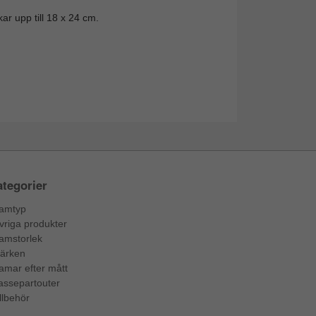
ar upp till 18 x 24 cm.
tegorier
amtyp
vriga produkter
amstorlek
ärken
amar efter mått
assepartouter
llbehör