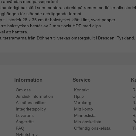
n användas med passepartout.
thanterligt bakstöd som monteras direkt på ramen medföljer alla storlek
gghängen för stående och liggande format.
 till storlek 28 x 35 cm är bakstycket klätt i fint, svart papper.
örre bakstycken består av 2 mm tjockt HDF med clips.
el att hantera.
litetsramarna från Döhnert tillverkas omsorgsfullt i Dresden, Tyskland.
Information
Service
Ka
Om oss
Kontakt
R
Juridisk information
Hjälp
Ö
Allmänna villkor
Varukorg
R
Integritetspolicy
Mitt konto
M
Leverans
Minneslista
R
Ångerrätt
Min önskelista
P
FAQ
Offentlig önskelista
Ti
Nyhetsbrev