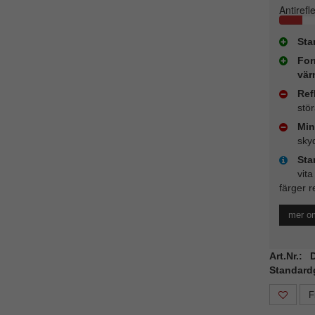
Antirefl
Sta
For
vär
Ref
stö
Min
sky
Sta
vita
färger r
mer o
Art.Nr.:
Standard
F