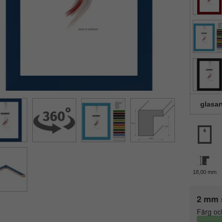
glasar
18,00 mm
2 mm 
Färg oc