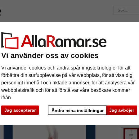
Märken
Ramar efter mått
Passepartouter
Tillbehör
Maga
195 kr
i leveranskostnad.
Oavsett hur mycket du beställer.
ntley
Vi använder oss av cookies
äram Bentley
Vi använder cookies och andra spårningsteknologier för att
förbättra din surfupplevelse på vår webbplats, för att visa dig
personligt innehåll och riktade annonser, för att analysera vår
webbplatstrafik och för att förstå var våra besökare kommer
ifrån.
format
Jag accepterar
Jag avböjer
Ändra mina inställningar
färg:
ka
Nästa