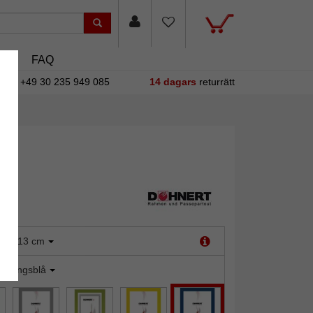
sin
FAQ
+49 30 235 949 085
14 dagars
returrätt
:
9x13 cm
konungsblå