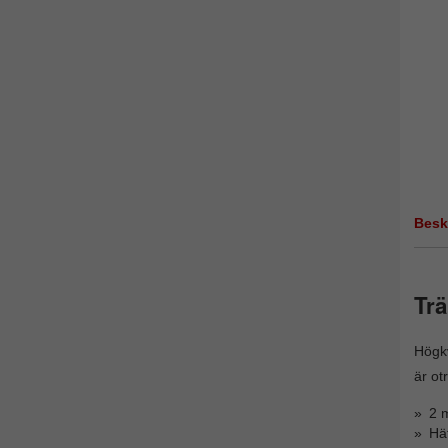
Besk
Trä
Högkv
är ot
2 m
Häf