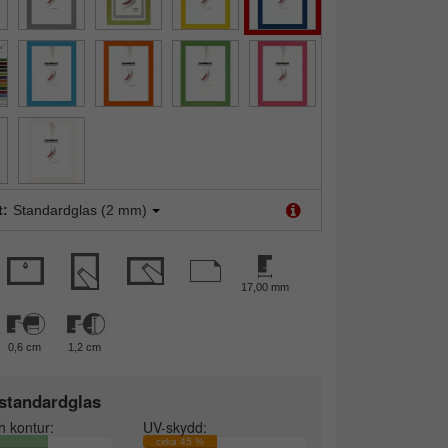
t:
Standardglas (2 mm)
17,00 mm
0,6 cm
1,2 cm
standardglas
h kontur:
UV-skydd:
cirka 45 %