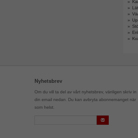
Ka
Lät
Vä
Upp
St
Enk
Kva
Nyhetsbrev
Om du vill ta del av vårt nyhetsbrev, vänligen skriv in
din email nedan. Du kan avbryta abonnemanget när
som helst.