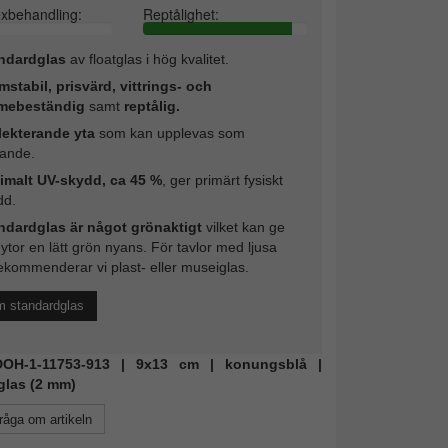
exbehandling:
Reptålighet:
ndardglas
av floatglas i hög kvalitet.
mstabil, prisvärd, vittrings- och
mebeständig
samt
reptålig.
lekterande yta
som kan upplevas som
rande.
imalt UV-skydd, ca 45 %
, ger primärt fysiskt
dd.
ndardglas är något grönaktigt
vilket kan ge
 ytor en lätt grön nyans. För tavlor med ljusa
ekommenderar vi plast- eller museiglas.
m standardglas
 DOH-1-11753-913 | 9x13 cm | konungsblå |
glas (2 mm)
råga om artikeln