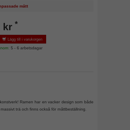
 anpassade mått
*
 kr
Lägg till i varukorgen
 inom:
5 - 6 arbetsdagar
na konstverk! Ramen har en vacker design som både
 massivt trä och finns också för måttbeställning.