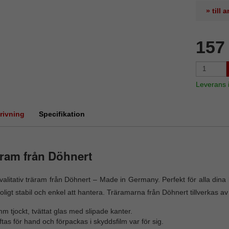
» till
157
Leverans
rivning
Specifikation
ram från Döhnert
alitativ träram från Döhnert – Made in Germany. Perfekt för alla di
roligt stabil och enkel att hantera. Träramarna från Döhnert tillverkas av
m tjockt, tvättat glas med slipade kanter.
tas för hand och förpackas i skyddsfilm var för sig.