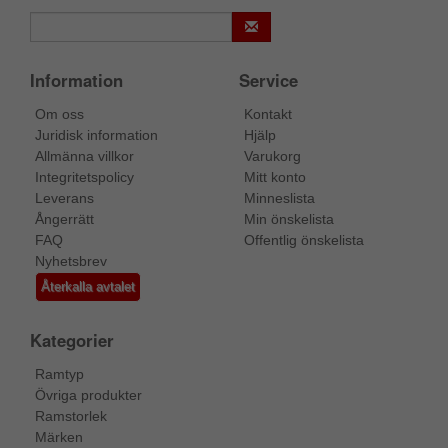
Information
Service
Om oss
Kontakt
Juridisk information
Hjälp
Allmänna villkor
Varukorg
Integritetspolicy
Mitt konto
Leverans
Minneslista
Ångerrätt
Min önskelista
FAQ
Offentlig önskelista
Nyhetsbrev
Återkalla avtalet
Kategorier
Ramtyp
Övriga produkter
Ramstorlek
Märken