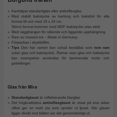
Kantslipat standardglas eller antireflexglas.
Med stabilt bakstycke av kartong och bakstöd för alla
format till och med 18 x 24 cm.
Större format kommer med MDF-bakstycke utan stöd.
Med vägghängen för stående och liggande upphängning.
Ram av massivt trä –
Made in Germany
.
Förpackas i skyddsfilm.
Tips
Den här ramen kan också beställas som
tom ram
(utan glas och bakstycke). Ramar utan glas och bakstycke
kan exempelvis användas för laminerade motiv och
gobelänger.
Glas från Mira
Standardglaset
är reflekterande klarglas.
Det högkvalitativa
antireflexglaset
är etsat på ena sidan
vilket ger en matt yta som sprider ut ljuset. När glaset
ligger direkt mot bilden ser det genomskinligt ut.