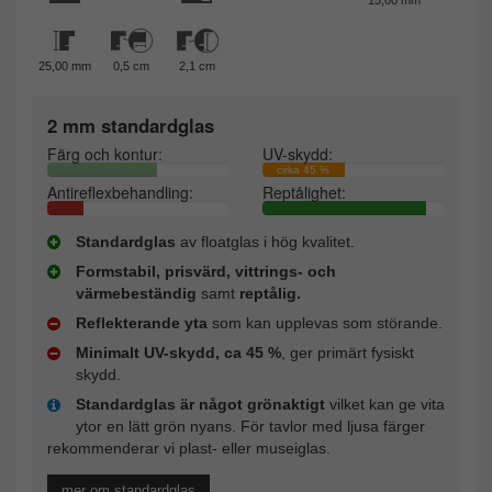
25,00 mm
0,5 cm
2,1 cm
2 mm standardglas
Färg och kontur:
UV-skydd:
cirka 45 %
Antireflexbehandling:
Reptålighet:
Standardglas
av floatglas i hög kvalitet.
Formstabil, prisvärd, vittrings- och
värmebeständig
samt
reptålig.
Reflekterande yta
som kan upplevas som störande.
Minimalt UV-skydd, ca 45 %
, ger primärt fysiskt
skydd.
Standardglas är något grönaktigt
vilket kan ge vita
ytor en lätt grön nyans. För tavlor med ljusa färger
rekommenderar vi plast- eller museiglas.
mer om standardglas