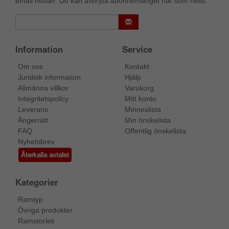
email nedan. Du kan avbryta abonnemanget när som helst.
Information
Service
Om oss
Kontakt
Juridisk information
Hjälp
Allmänna villkor
Varukorg
Integritetspolicy
Mitt konto
Leverans
Minneslista
Ångerrätt
Min önskelista
FAQ
Offentlig önskelista
Nyhetsbrev
Återkalla avtalet
Kategorier
Ramtyp
Övriga produkter
Ramstorlek