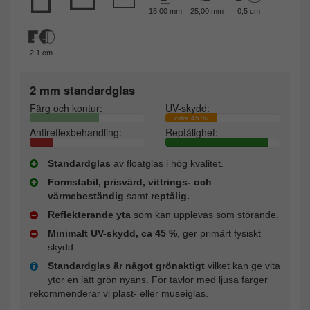
15,00 mm
25,00 mm
0,5 cm
2,1 cm
2 mm standardglas
Färg och kontur:
UV-skydd:
cirka 45 %
Antireflexbehandling:
Reptålighet:
Standardglas
av floatglas i hög kvalitet.
Formstabil, prisvärd, vittrings- och
värmebeständig
samt
reptålig.
Reflekterande yta
som kan upplevas som störande.
Minimalt UV-skydd, ca 45 %
, ger primärt fysiskt
skydd.
Standardglas är något grönaktigt
vilket kan ge vita
ytor en lätt grön nyans. För tavlor med ljusa färger
rekommenderar vi plast- eller museiglas.