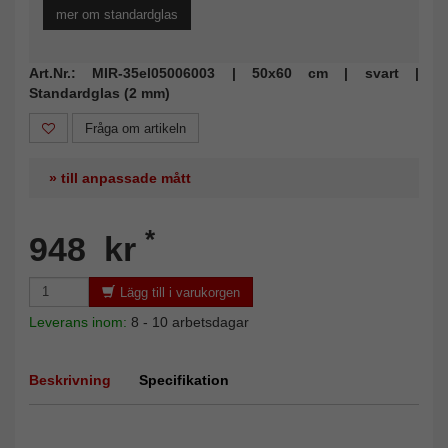
mer om standardglas
Art.Nr.: MIR-35el05006003 | 50x60 cm | svart |
Standardglas (2 mm)
Fråga om artikeln
» till anpassade mått
*
948 kr
Lägg till i varukorgen
Leverans inom:
8 - 10 arbetsdagar
Beskrivning
Specifikation