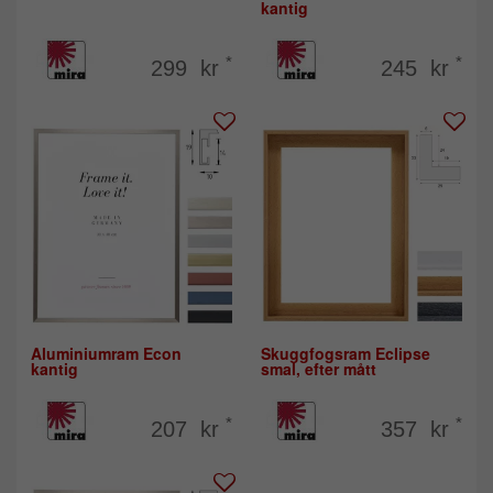
kantig
*
*
299 kr
245 kr
Aluminiumram Econ
Skuggfogsram Eclipse
kantig
smal, efter mått
*
*
207 kr
357 kr