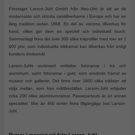
Företaget Larson-Juhl GmbH från Neu-Ulm är ett av de
modernaste och största ramtillverkarna i Europa och har en
lång tradition sedan 1868. En del av varorna tillverkas för
hand, vilket ger dem en speciell och individuell touch.
Sammanlagt finns det över 300 olika träprofiler med mer än 1
600 ytor, som individuella bildramar kan tillverkas från enligt
kundens önskemål.
Larson-Juhls sortiment omfattar fotoramar i trä och
aluminium, samt fotoramar i guld, som används främst av
museer och gallerier. Det finns över 1600 olika trälister att
välja mellan, som kan måttbeställas. Larson-Juhl erbjuder
cirka 200 olika aluminiumramar. Passepartouts är en annan
specialitet. Mer än 450 sorter finns tillgängliga hos Larson-
Juhl.
Ramar i massivt trä från Larson-Juhl