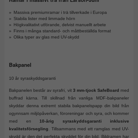
Massiva premiumramar i trä tillverkade i Europa
Stabila lister med limmade hörn
Högkvalitativt utförande, delvist manuellt arbete
Finns i många standard- och måttbeställda format
Olika typer av glas med UV-skydd
Bakpanel
10 år syraskyddsgaranti
Bakpanelen består av syrafri, vit
3 mm-tjock SafeBoard
med
buffrad kärna. Till skillnad från vanliga MDF-bakpaneler
skyddar denna extremt stabila bakpanelspapp din bild från
ogynnsam miljöpåverkan, föroreningar och syra, och kommer
med en
10-årig syraskyddsgaranti inklusive
kvalitetsförsegling
. Tillsammans med ett ramglas med UV-
skydd är den det perfekta skyddet för din bild. Bildramen har