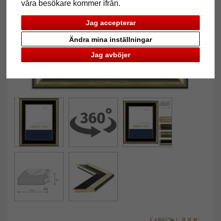
våra besökare kommer ifrån.
Jag accepterar
Ändra mina inställningar
Jag avböjer