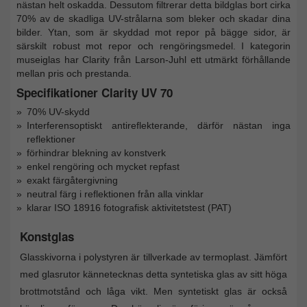
nästan helt oskadda. Dessutom filtrerar detta bildglas bort cirka
70% av de skadliga UV-strålarna som bleker och skadar dina
bilder. Ytan, som är skyddad mot repor på bägge sidor, är
särskilt robust mot repor och rengöringsmedel. I kategorin
museiglas har Clarity från Larson-Juhl ett utmärkt förhållande
mellan pris och prestanda.
Specifikationer Clarity UV 70
70% UV-skydd
Interferensoptiskt antireflekterande, därför nästan inga
reflektioner
förhindrar blekning av konstverk
enkel rengöring och mycket repfast
exakt färgåtergivning
neutral färg i reflektionen från alla vinklar
klarar ISO 18916 fotografisk aktivitetstest (PAT)
Konstglas
Glasskivorna i polystyren är tillverkade av termoplast. Jämfört
med glasrutor kännetecknas detta syntetiska glas av sitt höga
brottmotstånd och låga vikt. Men syntetiskt glas är också