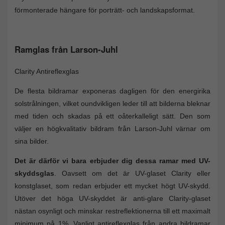
förmonterade hängare för porträtt- och landskapsformat.
Ramglas från Larson-Juhl
Clarity Antireflexglas
De flesta bildramar exponeras dagligen för den energirika
solstrålningen, vilket oundvikligen leder till att bilderna bleknar
med tiden och skadas på ett oåterkalleligt sätt. Den som
väljer en högkvalitativ bildram från Larson-Juhl värnar om
sina bilder.
Det är därför vi bara erbjuder dig dessa ramar med UV-
skyddsglas
. Oavsett om det är UV-glaset Clarity eller
konstglaset, som redan erbjuder ett mycket högt UV-skydd.
Utöver det höga UV-skyddet är anti-glare Clarity-glaset
nästan osynligt och minskar restreflektionerna till ett maximalt
minimum på 1%. Vanligt antireflexglas från andra bildramar