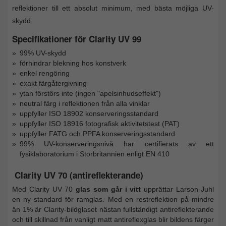
reflektioner till ett absolut minimum, med bästa möjliga UV-
skydd.
Specifikationer för Clarity UV 99
99% UV-skydd
förhindrar blekning hos konstverk
enkel rengöring
exakt färgåtergivning
ytan förstörs inte (ingen "apelsinhudseffekt")
neutral färg i reflektionen från alla vinklar
uppfyller ISO 18902 konserveringsstandard
uppfyller ISO 18916 fotografisk aktivitetstest (PAT)
uppfyller FATG och PPFA konserveringsstandard
99% UV-konserveringsnivå har certifierats av ett
fysiklaboratorium i Storbritannien enligt EN 410
Clarity UV 70 (antireflekterande)
Med Clarity UV 70
glas som går i vitt
upprättar Larson-Juhl
en ny standard för ramglas. Med en restreflektion på mindre
än 1% är Clarity-bildglaset nästan fullständigt antireflekterande
och till skillnad från vanligt matt antireflexglas blir bildens färger