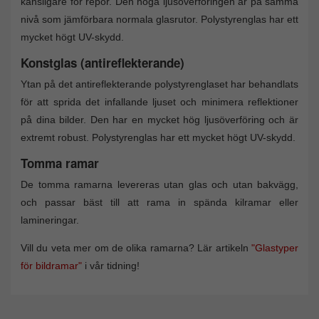
känsligare för repor. Den höga ljusöverföringen är på samma
nivå som jämförbara normala glasrutor. Polystyrenglas har ett
mycket högt UV-skydd.
Konstglas (antireflekterande)
Ytan på det antireflekterande polystyrenglaset har behandlats
för att sprida det infallande ljuset och minimera reflektioner
på dina bilder. Den har en mycket hög ljusöverföring och är
extremt robust. Polystyrenglas har ett mycket högt UV-skydd.
Tomma ramar
De tomma ramarna levereras utan glas och utan bakvägg,
och passar bäst till att rama in spända kilramar eller
lamineringar.
Vill du veta mer om de olika ramarna? Lär artikeln
"Glastyper
för bildramar"
i vår tidning!