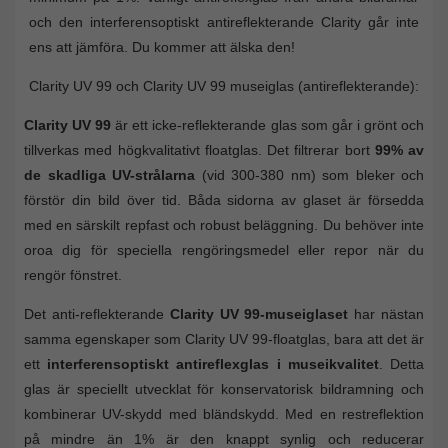
och den interferensoptiskt antireflekterande Clarity går inte
ens att jämföra. Du kommer att älska den!
Clarity UV 99 och Clarity UV 99 museiglas (antireflekterande):
Clarity UV 99
är ett icke-reflekterande glas som går i grönt och
tillverkas med högkvalitativt floatglas. Det filtrerar bort
99% av
de skadliga UV-strålarna
(vid 300-380 nm) som bleker och
förstör din bild över tid. Båda sidorna av glaset är försedda
med en särskilt repfast och robust beläggning. Du behöver inte
oroa dig för speciella rengöringsmedel eller repor när du
rengör fönstret.
Det anti-reflekterande
Clarity UV 99-museiglaset
har nästan
samma egenskaper som Clarity UV 99-floatglas, bara att det är
ett
interferensoptiskt antireflexglas i museikvalitet
. Detta
glas är speciellt utvecklat för konservatorisk bildramning och
kombinerar UV-skydd med bländskydd. Med en restreflektion
på mindre än 1% är den knappt synlig och reducerar