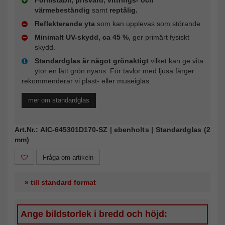
Formstabil, prisvärd, vittrings- och
värmebeständig
samt
reptålig.
Reflekterande yta
som kan upplevas som störande.
Minimalt UV-skydd, ca 45 %
, ger primärt fysiskt
skydd.
Standardglas är något grönaktigt
vilket kan ge vita
ytor en lätt grön nyans. För tavlor med ljusa färger
rekommenderar vi plast- eller museiglas.
mer om standardglas
Art.Nr.: AIC-645301D170-SZ | ebenholts | Standardglas (2
mm)
Fråga om artikeln
» till standard format
Ange bildstorlek i bredd och höjd: