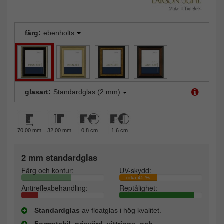
färg:
ebenholts
glasart:
Standardglas (2 mm)
70,00 mm
32,00 mm
0,8 cm
1,6 cm
2 mm standardglas
Färg och kontur:
UV-skydd:
cirka 45 %
Antireflexbehandling:
Reptålighet:
Standardglas
av floatglas i hög kvalitet.