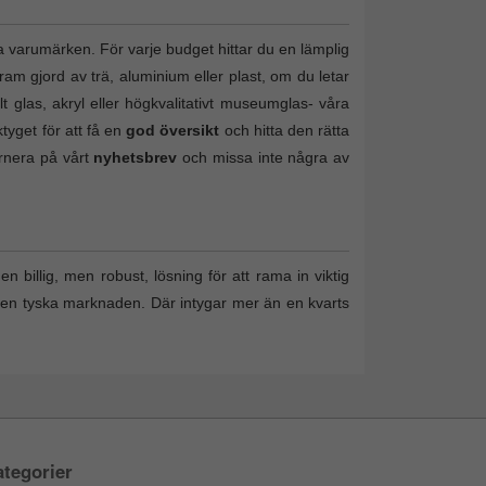
a varumärken. För varje budget hittar du en lämplig
ram gjord av trä, aluminium eller plast, om du letar
lt glas, akryl eller högkvalitativt museumglas- våra
tyget för att få en
god översikt
och hitta den rätta
ernera på vårt
nyhetsbrev
och missa inte några av
n billig, men robust, lösning för att rama in viktig
den tyska marknaden. Där intygar mer än en kvarts
tegorier