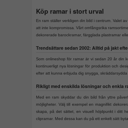
Köp ramar i stort urval
En ram ställer verkligen din bild i centrum. Valet a
att inte kompromissa. Vårt omfångsrika ramsortime
dekorerade barockramar, färgglada plastramar eller 
Trendsättare sedan 2002: Alltid på jakt efte
Som onlineshop för ramar är vi sedan 20 år din kon
kontinuerligt nya lösningar för produktion och des
efter att kunna erbjuda dig snygga, skräddarsydd
Rikligt med enskilda lösningar och enkla r
Med en ram skyddar du din bild från yttre påverk
möjligheter. Välj till exempel en magnifikt dekore
skapa, på det sättet, en visuell höjdpunkt i ditt h
clipramar. Med dessa kan du på ett enkelt sätt by