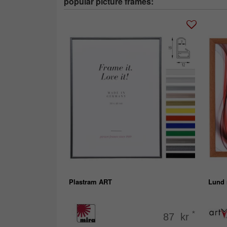
popular picture frames:
Plastram ART
Lund 
*
87 kr