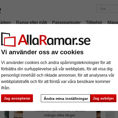
ärken
Ramar efter mått
Passepartouter
Tillbehör
Maga
195 kr
i leveranskostnad.
Oavsett hur mycket du beställer.
Vi använder oss av cookies
Vi använder cookies och andra spårningsteknologier för att
förbättra din surfupplevelse på vår webbplats, för att visa dig
personligt innehåll och riktade annonser, för att analysera vår
webbplatstrafik och för att förstå var våra besökare kommer
ifrån.
Jag accepterar
Jag avböjer
Ändra mina inställningar
Träramar från Mende Frames
många olika färger