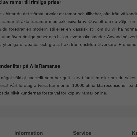
v ramar till rimliga priser
hittar du det största urvalet av ramar och tillbehör, ofta från välkänd
lastramar till äkta träramar med exklusiva krav. Oavsett om du väljer en 
du föredrar en modern stil eller en klassisk stil, om du vill ha norma
t, utan även rimliga priser och billiga leveranskostnader. Använd sökverk
ytterligare rabatter och gratis frakt från enskilda tillverkare. Prenum
under litar på AllaRamar.se
något väldigt speciellt som har gott i arv i familjen eller om du söker e
nera! Vårt företag artvera har mer än 10000 utmärkta recensioner på 
ida blivit kundernas första val för köp av ramar online.
Information
Service
Ka