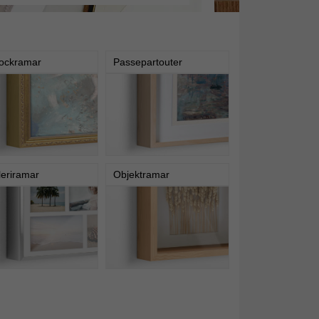
ockramar
Passepartouter
leriramar
Objektramar