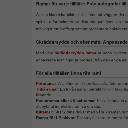
Ramar för varje tillfälle: Från autografer til
Är inte klassiska bilder eller foton på väggen din st
spira i utformningen av dina väggar! Även en trad
möjliggör ett proffsigt sätt att presentera dokumen
Skräddarsydda och efter mått: Anpassade f
Med våra
skräddarsydda ramar
är udda bildstor
anpassade lösningar är möjliga, från den enkla alu
För alla tillfällen finns rätt ram!
Fotoramar
: Alla känner till den klassiska fotorame
Trikå-ramar
: En trikå-ram är perfekt för din favori
liknande.
Posterramar eller affischramar
: För att rama in 
att byta ut innehållet, om så önskas.
Kilramar
: Sträck dina dukar med våra kilramar, so
Ramar för LP-skivor
: För vinylälskare är ramar f