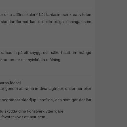
ler dina affärslokaler? Låt fantasin och kreativiteten
 standardformat kan du hitta billiga lösningar som
n ramas in på ett snyggt och säkert sätt. En mängd
ckramen för din nyinköpta målning.
barns födsel.
gar genom att rama in dina lagtröjor, uniformer eller
 begränsat sidodjup i profilen, och som gör det lätt
u skydda dina konstverk ytterligare.
favoritskivor ett nytt hem.