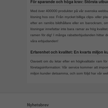
För sparande och höga krav: Största utbud a
Med över 400000 produkter på vår svenska webbutik 
lösning hos oss: Från mycket billiga clips- eller p
efter en ramlös bildhållare eller en barockram, om 
lösningar innefattar inte bara ramar av hög kvalite
ramen för dig! I många rabatterbjudanden hittar du 
våra erbjudanden!
Erfarenhet och kvalitet: En kvarts miljon k
Oavsett om du letar efter en högkvalitativ ram för 
företagsinformation: Vår service kommer att impo
miljon kunder detsamma, och som följd har vår webs
Nyhetsbrev