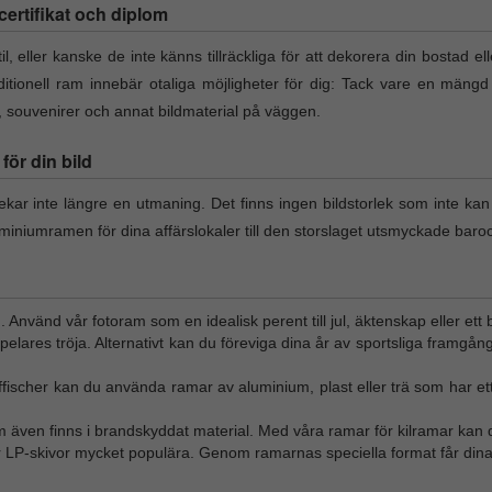
l certifikat och diplom
il, eller kanske de inte känns tillräckliga för att dekorera din bostad el
itionell ram innebär otaliga möjligheter för dig: Tack vare en mängd
t, souvenirer och annat bildmaterial på väggen.
ör din bild
lekar inte längre en utmaning. Det finns ingen bildstorlek som inte ka
miniumramen för dina affärslokaler till den storslaget utsmyckade baro
n. Använd vår fotoram som en idealisk perent till jul, äktenskap eller ett 
tspelares tröja. Alternativt kan du föreviga dina år av sportsliga framgån
affischer kan du använda ramar av aluminium, plast eller trä som har ett
m även finns i brandskyddat material. Med våra ramar för kilramar kan d
ör LP-skivor mycket populära. Genom ramarnas speciella format får dina 