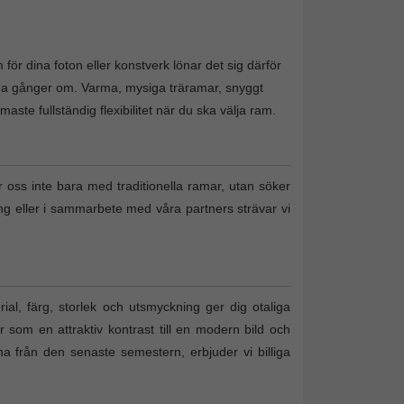
för dina foton eller konstverk lönar det sig därför
nga gånger om. Varma, mysiga träramar, snyggt
te fullständig flexibilitet när du ska välja ram.
r oss inte bara med traditionella ramar, utan söker
ing eller i sammarbete med våra partners strävar vi
al, färg, storlek och utsmyckning ger dig otaliga
r som en attraktiv kontrast till en modern bild och
tona från den senaste semestern, erbjuder vi billiga