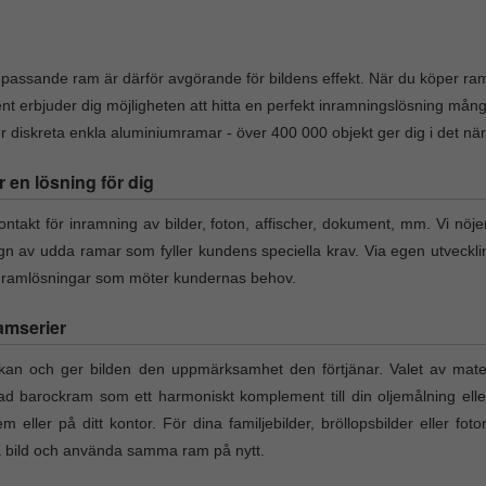
v passande ram är därför avgörande för bildens effekt. När du köper ram 
nt erbjuder dig möjligheten att hitta en perfekt inramningslösning må
diskreta enkla aluminiumramar - över 400 000 objekt ger dig i det närmas
r en lösning för dig
takt för inramning av bilder, foton, affischer, dokument, mm. Vi nöje
ign av udda ramar som fyller kundens speciella krav. Via egen utveckl
a ramlösningar som möter kundernas behov.
amserier
an och ger bilden den uppmärksamhet den förtjänar. Valet av materi
rad barockram som ett harmoniskt komplement till din oljemålning elle
em eller på ditt kontor. För dina familjebilder, bröllopsbilder eller fo
ta bild och använda samma ram på nytt.