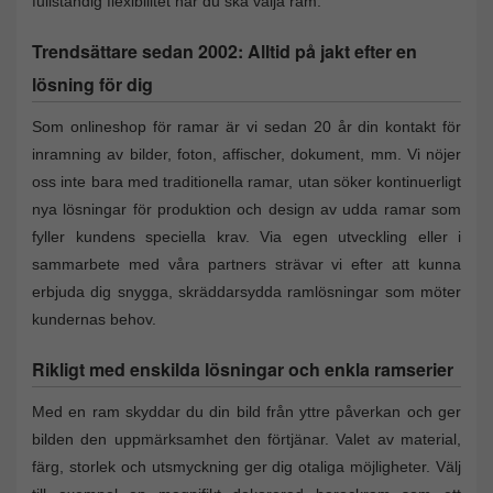
fullständig flexibilitet när du ska välja ram.
Trendsättare sedan 2002: Alltid på jakt efter en
lösning för dig
Som onlineshop för ramar är vi sedan 20 år din kontakt för
inramning av bilder, foton, affischer, dokument, mm. Vi nöjer
oss inte bara med traditionella ramar, utan söker kontinuerligt
nya lösningar för produktion och design av udda ramar som
fyller kundens speciella krav. Via egen utveckling eller i
sammarbete med våra partners strävar vi efter att kunna
erbjuda dig snygga, skräddarsydda ramlösningar som möter
kundernas behov.
Rikligt med enskilda lösningar och enkla ramserier
Med en ram skyddar du din bild från yttre påverkan och ger
bilden den uppmärksamhet den förtjänar. Valet av material,
färg, storlek och utsmyckning ger dig otaliga möjligheter. Välj