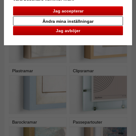
Jag accepterar
Aluminiumramar
Träramar
Ändra mina inställningar
Jag avböjer
Plastramar
Clipsramar
Barockramar
Passepartouter