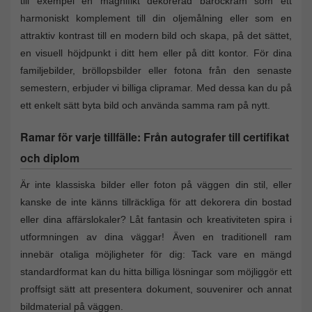
till exempel en magnifikt dekorerad barockram som ett
harmoniskt komplement till din oljemålning eller som en
attraktiv kontrast till en modern bild och skapa, på det sättet,
en visuell höjdpunkt i ditt hem eller på ditt kontor. För dina
familjebilder, bröllopsbilder eller fotona från den senaste
semestern, erbjuder vi billiga clipramar. Med dessa kan du på
ett enkelt sätt byta bild och använda samma ram på nytt.
Ramar för varje tillfälle: Från autografer till certifikat
och diplom
Är inte klassiska bilder eller foton på väggen din stil, eller
kanske de inte känns tillräckliga för att dekorera din bostad
eller dina affärslokaler? Låt fantasin och kreativiteten spira i
utformningen av dina väggar! Även en traditionell ram
innebär otaliga möjligheter för dig: Tack vare en mängd
standardformat kan du hitta billiga lösningar som möjliggör ett
proffsigt sätt att presentera dokument, souvenirer och annat
bildmaterial på väggen.