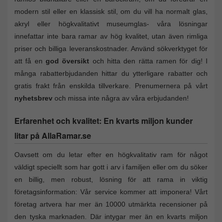
modern stil eller en klassisk stil, om du vill ha normalt glas,
akryl eller högkvalitativt museumglas- våra lösningar
innefattar inte bara ramar av hög kvalitet, utan även rimliga
priser och billiga leveranskostnader. Använd sökverktyget för
att få en
god översikt
och hitta den rätta ramen för dig! I
många rabatterbjudanden hittar du ytterligare rabatter och
gratis frakt från enskilda tillverkare. Prenumernera på vårt
nyhetsbrev
och missa inte några av våra erbjudanden!
Erfarenhet och kvalitet: En kvarts miljon kunder
litar på AllaRamar.se
Oavsett om du letar efter en högkvalitativ ram för något
väldigt speciellt som har gott i arv i familjen eller om du söker
en billig, men robust, lösning för att rama in viktig
företagsinformation: Vår service kommer att imponera! Vårt
företag artvera har mer än 10000 utmärkta recensioner på
den tyska marknaden. Där intygar mer än en kvarts miljon