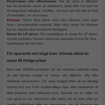
Posterramar eller affischramar
: För att rama in affischer
kan du använda ramar av aluminium, plast eller trä som har
ett begränsat sidodjup i profilen, och som gör det lätt att byta
ut innehållet, om så önskas.
Kilramar
: Sträck dina dukar med våra kilramar, som även
finns i brandskyddat material. Med våra ramar för kilramar
kan du skydda dina konstverk ytterligare.
Ramar för LP-skivor
: För vinylälskare är ramar för LP-skivor
mycket populära. Genom ramarnas speciella format får dina
favoritskivor ett nytt hem.
För sparande och höga krav: Största utbud av
ramar till rimliga priser
Med över 400000 produkter på vår svenska webbutik hittar
du det största urvalet av ramar och tillbehör, ofta från
välkända varumärken. För varje budget hittar du en lämplig
lösning hos oss: Från mycket billiga clips- eller plastramar till
äkta träramar med exklusiva krav. Oavsett om du väljer en
ram gjord av trä, aluminium eller plast, om du letar efter en
ramlös bildhållare eller en barockram, om du föredrar en