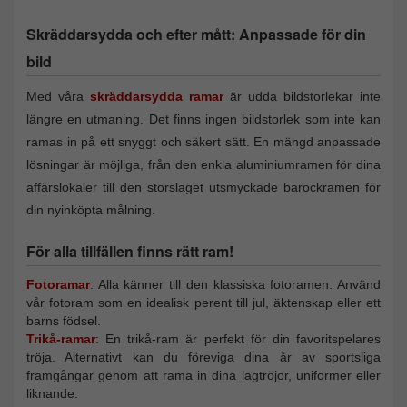
Skräddarsydda och efter mått: Anpassade för din
bild
Med våra
skräddarsydda ramar
är udda bildstorlekar inte
längre en utmaning. Det finns ingen bildstorlek som inte kan
ramas in på ett snyggt och säkert sätt. En mängd anpassade
lösningar är möjliga, från den enkla aluminiumramen för dina
affärslokaler till den storslaget utsmyckade barockramen för
din nyinköpta målning.
För alla tillfällen finns rätt ram!
Fotoramar
: Alla känner till den klassiska fotoramen. Använd
vår fotoram som en idealisk perent till jul, äktenskap eller ett
barns födsel.
Trikå-ramar
: En trikå-ram är perfekt för din favoritspelares
tröja. Alternativt kan du föreviga dina år av sportsliga
framgångar genom att rama in dina lagtröjor, uniformer eller
liknande.