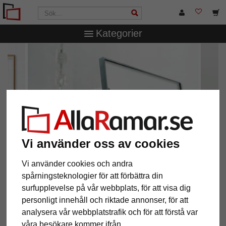
Kategorier
Vi använder oss av cookies
Vi använder cookies och andra
spårningsteknologier för att förbättra din
surfupplevelse på vår webbplats, för att visa dig
Design och kvalitet
personligt innehåll och riktade annonser, för att
aluminiumramar från Nielsen Design
analysera vår webbplatstrafik och för att förstå var
våra besökare kommer ifrån.