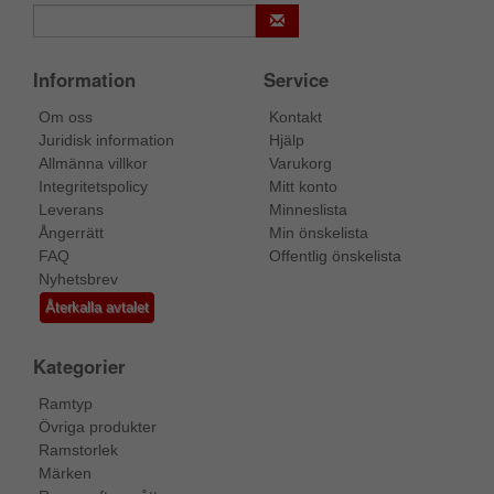
Information
Service
Om oss
Kontakt
Juridisk information
Hjälp
Allmänna villkor
Varukorg
Integritetspolicy
Mitt konto
Leverans
Minneslista
Ångerrätt
Min önskelista
FAQ
Offentlig önskelista
Nyhetsbrev
Återkalla avtalet
Kategorier
Ramtyp
Övriga produkter
Ramstorlek
Märken