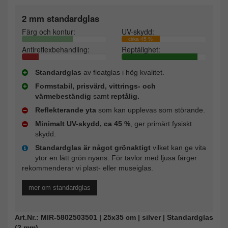
2 mm standardglas
Färg och kontur:
UV-skydd:
cirka 45 %
Antireflexbehandling:
Reptålighet:
Standardglas
av floatglas i hög kvalitet.
Formstabil, prisvärd, vittrings- och
värmebeständig
samt
reptålig.
Reflekterande yta
som kan upplevas som störande.
Minimalt UV-skydd, ca 45 %
, ger primärt fysiskt
skydd.
Standardglas är något grönaktigt
vilket kan ge vita
ytor en lätt grön nyans. För tavlor med ljusa färger
rekommenderar vi plast- eller museiglas.
mer om standardglas
Art.Nr.: MIR-5802503501 | 25x35 cm | silver | Standardglas
(2 mm)