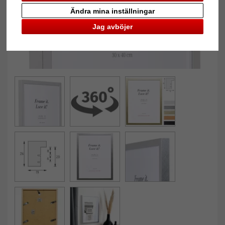
Ändra mina inställningar
Jag avböjer