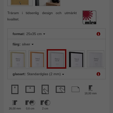
Träram i tidsenlig design och utmärkt
kvalitet.
format:
25x35 cm
färg:
silver
glasart:
Standardglas (2 mm)
18,00 mm
26,00 mm
0,6 cm
2 cm