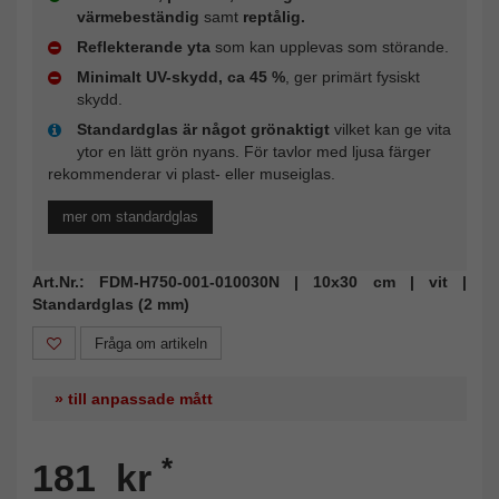
värmebeständig
samt
reptålig.
Reflekterande yta
som kan upplevas som störande.
Minimalt UV-skydd, ca 45 %
, ger primärt fysiskt
skydd.
Standardglas är något grönaktigt
vilket kan ge vita
ytor en lätt grön nyans. För tavlor med ljusa färger
rekommenderar vi plast- eller museiglas.
mer om standardglas
Art.Nr.: FDM-H750-001-010030N | 10x30 cm | vit |
Standardglas (2 mm)
Fråga om artikeln
» till anpassade mått
*
181 kr