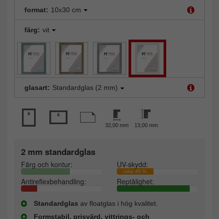
format:
10x30 cm
färg:
vit
glasart:
Standardglas (2 mm)
32,00 mm
13,00 mm
2 mm standardglas
Färg och kontur:
UV-skydd:
cirka 45 %
Antireflexbehandling:
Reptålighet:
Standardglas
av floatglas i hög kvalitet.
Formstabil, prisvärd, vittrings- och