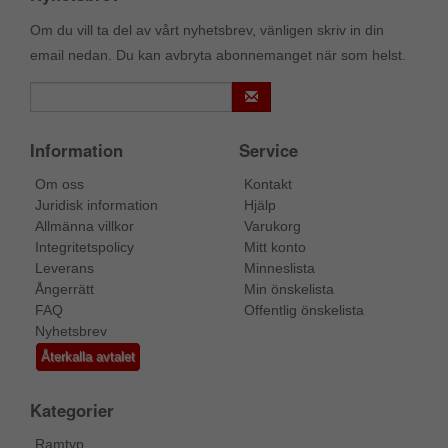
Om du vill ta del av vårt nyhetsbrev, vänligen skriv in din
email nedan. Du kan avbryta abonnemanget när som helst.
Information
Service
Om oss
Kontakt
Juridisk information
Hjälp
Allmänna villkor
Varukorg
Integritetspolicy
Mitt konto
Leverans
Minneslista
Ångerrätt
Min önskelista
FAQ
Offentlig önskelista
Nyhetsbrev
Återkalla avtalet
Kategorier
Ramtyp