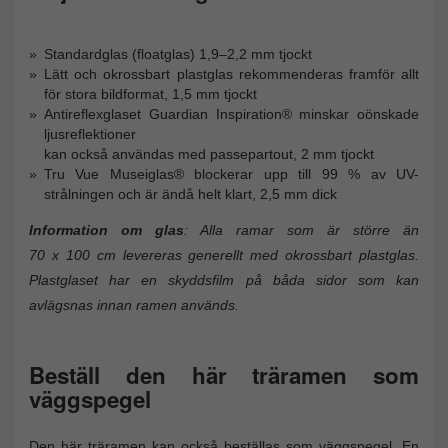
Standardglas (floatglas) 1,9–2,2 mm tjockt
Lätt och okrossbart plastglas rekommenderas framför allt
för stora bildformat, 1,5 mm tjockt
Antireflexglaset Guardian Inspiration® minskar oönskade
ljusreflektioner
kan också användas med passepartout, 2 mm tjockt
Tru Vue Museiglas® blockerar upp till 99 % av UV-
strålningen och är ändå helt klart, 2,5 mm dick
Information om glas
: Alla ramar som är större än
70 x 100 cm levereras generellt med okrossbart plastglas.
Plastglaset har en skyddsfilm på båda sidor som kan
avlägsnas innan ramen används.
Beställ den här träramen som
väggspegel
Den här träramen kan också beställas som väggspegel. En