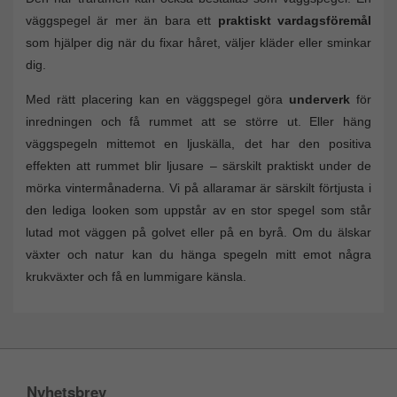
väggspegel är mer än bara ett
praktiskt vardagsföremål
som hjälper dig när du fixar håret, väljer kläder eller sminkar
dig.
Med rätt placering kan en väggspegel göra
underverk
för
inredningen och få rummet att se större ut. Eller häng
väggspegeln mittemot en ljuskälla, det har den positiva
effekten att rummet blir ljusare – särskilt praktiskt under de
mörka vintermånaderna. Vi på allaramar är särskilt förtjusta i
den lediga looken som uppstår av en stor spegel som står
lutad mot väggen på golvet eller på en byrå. Om du älskar
växter och natur kan du hänga spegeln mitt emot några
krukväxter och få en lummigare känsla.
Nyhetsbrev