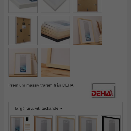
Premium massiv träram från DEHA
färg:
furu, vit, täckande