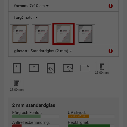
format:
7x10 cm
färg:
natur
glasart:
Standardglas (2 mm)
17,00 mm
17,00 mm
2 mm standardglas
Färg och kontur:
UV-skydd:
cirka 45 %
Antireflexbehandling:
Reptålighet: