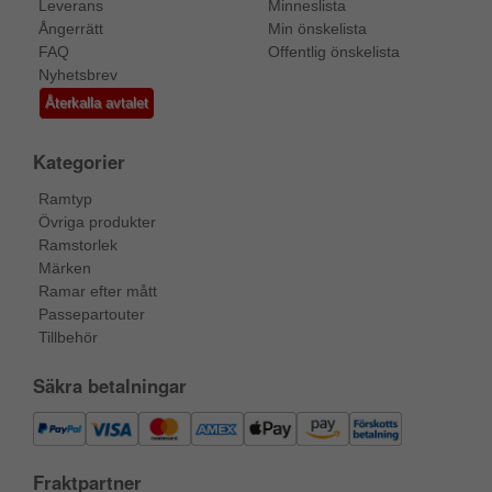
Leverans
Minneslista
Ångerrätt
Min önskelista
FAQ
Offentlig önskelista
Nyhetsbrev
Återkalla avtalet
Kategorier
Ramtyp
Övriga produkter
Ramstorlek
Märken
Ramar efter mått
Passepartouter
Tillbehör
Säkra betalningar
Fraktpartner