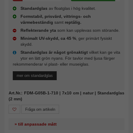
Standardglas
av floatglas i hög kvalitet.
Formstabil, prisvärd, vittrings- och
värmebeständig
samt
reptålig.
Reflekterande yta
som kan upplevas som störande.
Minimalt UV-skydd, ca 45 %
, ger primärt fysiskt
skydd.
Standardglas är något grönaktigt
vilket kan ge vita
ytor en lätt grön nyans. För tavlor med ljusa färger
rekommenderar vi plast- eller museiglas.
mer om standardglas
Art.Nr.: FDM-G05B-1-710 | 7x10 cm | natur | Standardglas
(2 mm)
Fråga om artikeln
» till anpassade mått