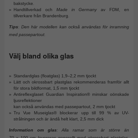
bakstycke.
Handtillverkad och
Made in Germany
av FDM, en
tillverkare från Brandenburg.
Tips
:
Den här modellen kan också användas för inramning
med passepartout.
Välj bland olika glas
Standardglas (floatglas) 1,9–2,2 mm tjockt
Lätt och okrossbart plastglas rekommenderas framför allt
för stora bildformat, 1,5 mm tjockt
Antireflexglaset Guardian Inspiration® minskar oönskade
ljusreflektioner
kan också användas med passepartout, 2 mm tjockt
Tru Vue Museiglas® blockerar upp till 99 % av UV-
strålningen och är ändå helt klart, 2,5 mm dick
Information om glas
: Alla ramar som är större än
70 x 100 cm levereras generellt med okrossbart plastglas.