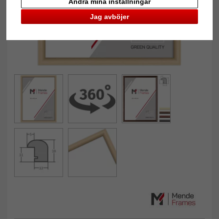
Ändra mina inställningar
Jag avböjer