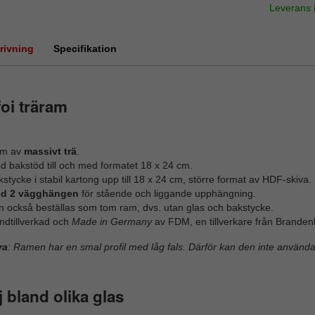
Leverans
rivning
Specifikation
oi träram
m av
massivt trä
.
d bakstöd till och med formatet 18 x 24 cm.
stycke i stabil kartong upp till 18 x 24 cm, större format av HDF-skiva.
d 2 vägghängen
för stående och liggande upphängning.
n också beställas som tom ram, dvs. utan glas och bakstycke.
ndtillverkad och
Made in Germany
av FDM, en tillverkare från Branden
ra
: Ramen har en smal profil med låg fals. Därför kan den inte använ
j bland olika glas