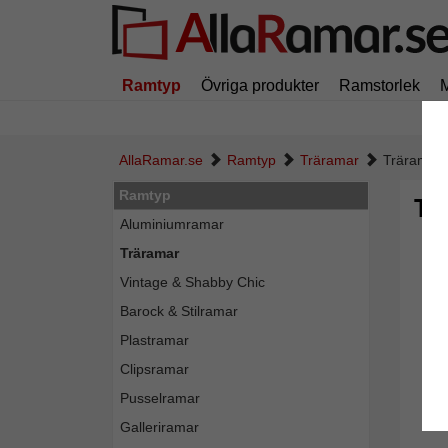
Ramtyp
Övriga produkter
Ramstorlek
AllaRamar.se
Ramtyp
Träramar
Träram Lo
Ramtyp
Tr
Aluminiumramar
Träramar
Vintage & Shabby Chic
Barock & Stilramar
Plastramar
Clipsramar
Pusselramar
Galleriramar
Tillba