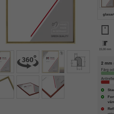
glasar
15,00 mm
2 mm 
Färg oc
Antirefl
Sta
For
vär
Ref
stö