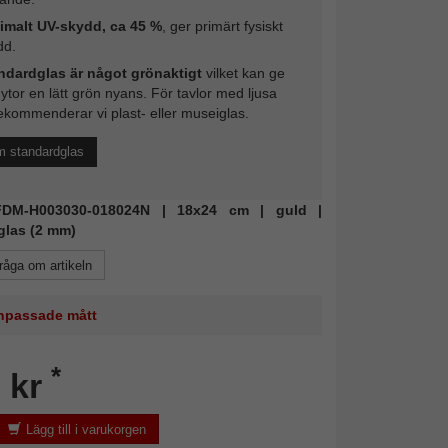
imalt UV-skydd, ca 45 %
, ger primärt fysiskt
dd.
ndardglas är något grönaktigt
vilket kan ge
 ytor en lätt grön nyans. För tavlor med ljusa
ekommenderar vi plast- eller museiglas.
m standardglas
 FDM-H003030-018024N | 18x24 cm | guld |
glas (2 mm)
råga om artikeln
 anpassade mått
*
 kr
Lägg till i varukorgen