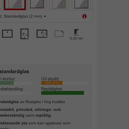
t:
Standardglas (2 mm)
11,00 mm
standardglas
h kontur:
UV-skydd:
cirka 45 %
exbehandling:
Reptålighet:
ndardglas
av floatglas i hög kvalitet.
mstabil, prisvärd, vittrings- och
mebeständig
samt
reptålig.
lekterande yta
som kan upplevas som
rande.