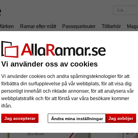
Märken
Ramar efter mått
Passepartouter
Tillbehör
Maga
195 kr
i leveranskostnad.
Oavsett hur mycket du beställer.
foi
äram Lofoi
Vi använder oss av cookies
Vi använder cookies och andra spårningsteknologier för att
förbättra din surfupplevelse på vår webbplats, för att visa dig
personligt innehåll och riktade annonser, för att analysera vår
webbplatstrafik och för att förstå var våra besökare kommer
ifrån.
format
Jag accepterar
Jag avböjer
Ändra mina inställningar
färg:
g
ka
Nästa