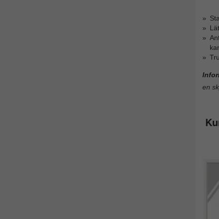
Sta
Lät
Ant
ka
Tru
Info
en sk
Ku