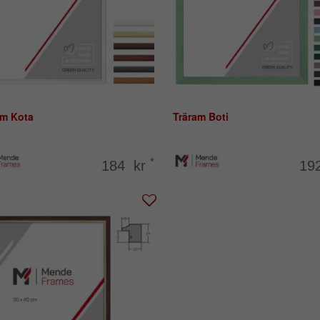
am Kota
Träram Boti
*
184 kr
19