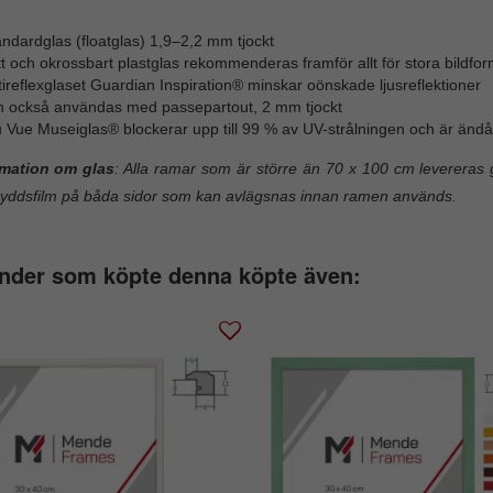
ndardglas (floatglas) 1,9–2,2 mm tjockt
t och okrossbart plastglas rekommenderas framför allt för stora bildfor
ireflexglaset Guardian Inspiration® minskar oönskade ljusreflektioner
n också användas med passepartout, 2 mm tjockt
 Vue Museiglas® blockerar upp till 99 % av UV-strålningen och är ändå 
rmation om glas
: Alla ramar som är större än 70 x 100 cm levereras g
yddsfilm på båda sidor som kan avlägsnas innan ramen används.
nder som köpte denna köpte även: