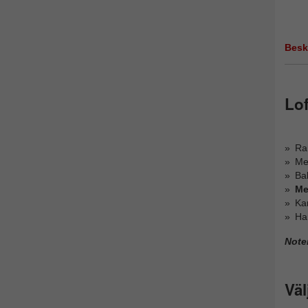
Besk
Lof
Ra
Me
Bak
Me
Ka
Ha
Note
Väl