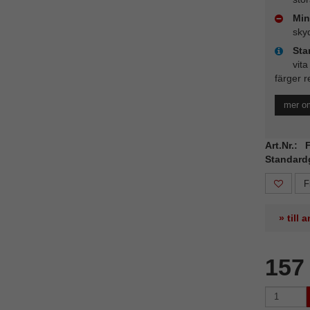
Min
sky
Sta
vita
färger r
mer o
Art.Nr.:
Standard
F
» till
157