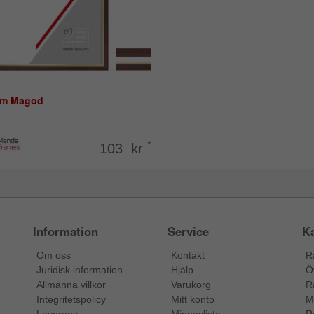
am Magod
*
103 kr
Information
Service
Ka
Om oss
Kontakt
R
Juridisk information
Hjälp
Ö
Allmänna villkor
Varukorg
R
Integritetspolicy
Mitt konto
M