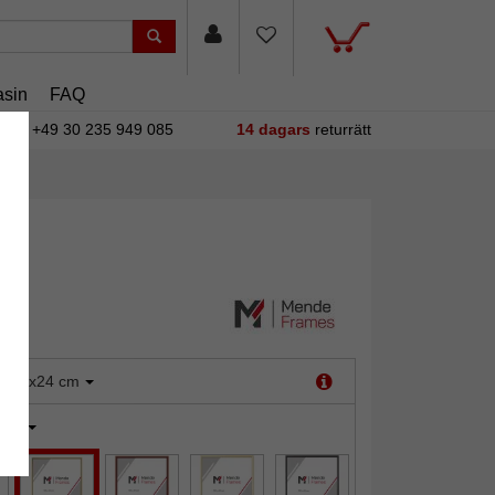
sin
FAQ
+49 30 235 949 085
14 dagars
returrätt
:
18x24 cm
uld