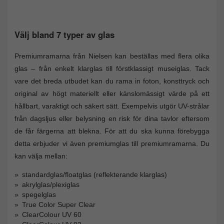
Välj bland 7 typer av glas
Premiumramarna från Nielsen kan beställas med flera olika
glas – från enkelt klarglas till förstklassigt museiglas. Tack
vare det breda utbudet kan du rama in foton, konsttryck och
original av högt materiellt eller känslomässigt värde på ett
hållbart, varaktigt och säkert sätt. Exempelvis utgör UV-strålar
från dagsljus eller belysning en risk för dina tavlor eftersom
de får färgerna att blekna. För att du ska kunna förebygga
detta erbjuder vi även premiumglas till premiumramarna. Du
kan välja mellan:
standardglas/floatglas (reflekterande klarglas)
akrylglas/plexiglas
spegelglas
True Color Super Clear
ClearColour UV 60