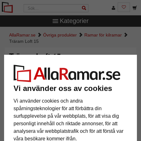
Kategorier
AllaRamar.se
Övriga produkter
Ramar för kilramar
Träram Loft 15
Träram Loft 15
Vi använder oss av cookies
Vi använder cookies och andra
spårningsteknologier för att förbättra din
surfupplevelse på vår webbplats, för att visa dig
personligt innehåll och riktade annonser, för att
analysera vår webbplatstrafik och för att förstå var
Tillbaka
Näst
våra besökare kommer ifrån.