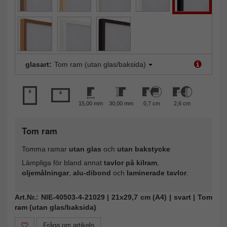
glasart:
Tom ram (utan glas/baksida)
15,00 mm
30,00 mm
0,7 cm
2,6 cm
Tom ram
Tomma ramar
utan glas
och
utan bakstycke
Lämpliga för bland annat
tavlor på kilram
,
oljemålningar
,
alu-dibond
och
laminerade tavlor
.
Art.Nr.: NIE-40503-4-21029 | 21x29,7 cm (A4) | svart | Tom
ram (utan glas/baksida)
Fråga om artikeln