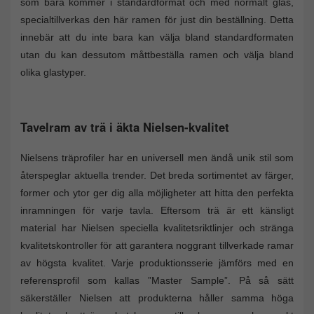
som bara kommer i standardformat och med normalt glas,
specialtillverkas den här ramen för just din beställning. Detta
innebär att du inte bara kan välja bland standardformaten
utan du kan dessutom måttbeställa ramen och välja bland
olika glastyper.
Tavelram av trä i äkta Nielsen-kvalitet
Nielsens träprofiler har en universell men ändå unik stil som
återspeglar aktuella trender. Det breda sortimentet av färger,
former och ytor ger dig alla möjligheter att hitta den perfekta
inramningen för varje tavla. Eftersom trä är ett känsligt
material har Nielsen speciella kvalitetsriktlinjer och stränga
kvalitetskontroller för att garantera noggrant tillverkade ramar
av högsta kvalitet. Varje produktionsserie jämförs med en
referensprofil som kallas ”Master Sample”. På så sätt
säkerställer Nielsen att produkterna håller samma höga