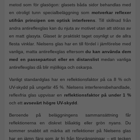
metod som för glasögon: glasets båda sidor behandlas med
en otroligt tunn specialbeläggning som
motverkar reflexer
utifrån principen om optisk interferens
. Till skillnad från
andra antireflexglas kan du njuta av motivet utan att störas av
en matt glasyta. Glaset är praktiskt taget osynligt ur de allra
flesta vinklar. Nielsens glas har en till fördel i jämförelse med
vanliga, matta antireflexglas eftersom
du kan använda dem
med en passepartout eller en distanslist
medan vanliga
antireflexglas då blir mjölkiga och oskarpa.
Vanligt standardglas har en reflektionsfaktor på ca 8 % och
UV-skydd på ungefär 45 %. Nielsens interferensbehandlade,
reflexfria glas uppvisar en
reflektionsfaktor på under 1 %
och ett
avsevärt högre UV-skydd
.
Beroende på beläggningens sammansättning får
reflektionerna en diskret blåaktig eller grön nyans. Du
kommer snabbt att märka att reflektioner på Nielsens glas
har en jämn färg som är fri från förvrängningar – ett tecken