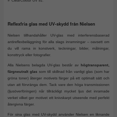
ClearColour UV 92.
Reflexfria glas med UV-skydd från Nielsen
Nielsen tillhandahåller UV-glas med interferensbaserad
antireflexbeläggning för alla slags inramningar – oavsett om
du vill rama in konstverk, teckningar, bilder, målningar,
konsttryck eller fotografier.
Alla Nielsens belagda UV-glas består av
högtransparent,
färgneutralt glas
som till skillnad från vanligt glas (som har
gröna toner) återger motivets färger på ett optimalt sätt och
utan att förvränga dem. Tack vare den höga transmissionen
(ljusöverföringen) når tillräckligt mycket ljus det inramade
verket vilket ger motivet ett knivskarpt utseende med perfekt
återgivna färger.
För sina glas med UV-skydd använder Nielsen en liknande