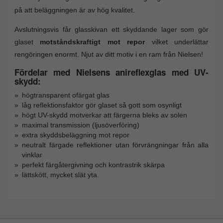
på att beläggningen är av hög kvalitet.
Avslutningsvis får glasskivan ett skyddande lager som gör
glaset
motståndskraftigt mot repor
vilket underlättar
rengöringen enormt. Njut av ditt motiv i en ram från Nielsen!
Fördelar med Nielsens anireflexglas med UV-
skydd:
högtransparent ofärgat glas
låg reflektionsfaktor gör glaset så gott som osynligt
högt UV-skydd motverkar att färgerna bleks av solen
maximal transmission (ljusöverföring)
extra skyddsbeläggning mot repor
neutralt färgade reflektioner utan förvrängningar från alla
vinklar
perfekt färgåtergivning och kontrastrik skärpa
lättskött, mycket slät yta.