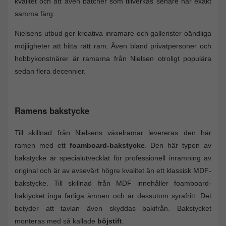
kvalitet och att även batcher som tillverkas senare har exakt
samma färg.
Nielsens utbud ger kreativa inramare och gallerister oändliga
möjligheter att hitta rätt ram. Även bland privatpersoner och
hobbykonstnärer är ramarna från Nielsen otroligt populära
sedan flera decennier.
Ramens bakstycke
Till skillnad från Nielsens växelramar levereras den här
ramen med ett
foamboard-bakstycke
. Den här typen av
bakstycke är specialutvecklat för professionell inramning av
original och är av avsevärt högre kvalitet än ett klassisk MDF-
bakstycke. Till skillnad från MDF innehåller foamboard-
baktycket inga farliga ämnen och är dessutom syrafritt. Det
betyder att tavlan även skyddas bakifrån. Bakstycket
monteras med så kallade
böjstift
.