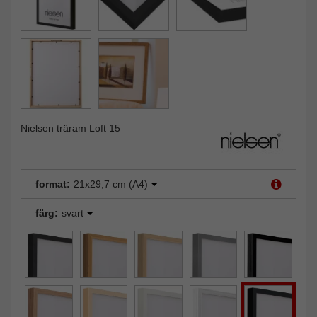
Nielsen träram Loft 15
format:
21x29,7 cm (A4)
färg:
svart