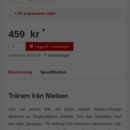
» till anpassade mått
*
459 kr
Lägg till i varukorgen
Leverans inom:
6 - 7 arbetsdagar
Beskrivning
Specifikation
Träram från Nielsen
Den här ramen från det tyska märket Nielsen-Design
tillverkas av högkvalitativa trälister. Den kan beställas med
sex olika glastyper. Till skillnad från Nielsens växelramar i trä,