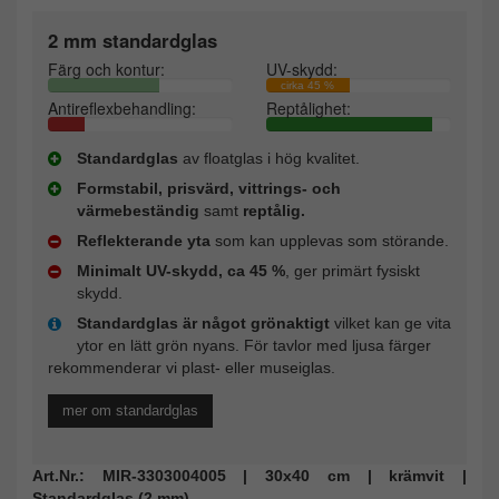
2 mm standardglas
Färg och kontur:
UV-skydd:
cirka 45 %
Antireflexbehandling:
Reptålighet:
Standardglas
av floatglas i hög kvalitet.
Formstabil, prisvärd, vittrings- och
värmebeständig
samt
reptålig.
Reflekterande yta
som kan upplevas som störande.
Minimalt UV-skydd, ca 45 %
, ger primärt fysiskt
skydd.
Standardglas är något grönaktigt
vilket kan ge vita
ytor en lätt grön nyans. För tavlor med ljusa färger
rekommenderar vi plast- eller museiglas.
mer om standardglas
Art.Nr.: MIR-3303004005 | 30x40 cm | krämvit |
Standardglas (2 mm)