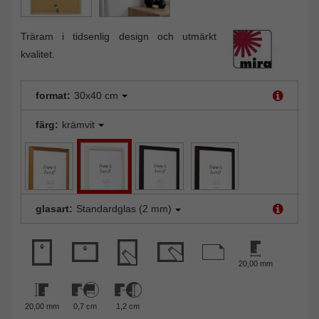
Träram i tidsenlig design och utmärkt
kvalitet.
format:
30x40 cm
färg:
krämvit
glasart:
Standardglas (2 mm)
20,00 mm
20,00 mm
0,7 cm
1,2 cm