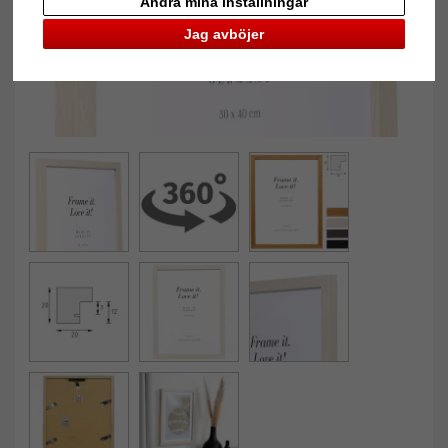
Ändra mina inställningar
Jag avböjer