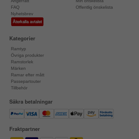
Ångerrätt
Min önskelista
FAQ
Offentlig önskelista
Nyhetsbrev
Återkalla avtalet
Kategorier
Ramtyp
Övriga produkter
Ramstorlek
Märken
Ramar efter mått
Passepartouter
Tillbehör
Säkra betalningar
Fraktpartner