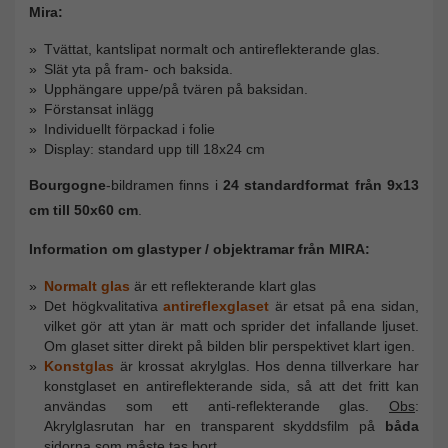
Mira:
Tvättat, kantslipat normalt och antireflekterande glas.
Slät yta på fram- och baksida.
Upphängare uppe/på tvären på baksidan.
Förstansat inlägg
Individuellt förpackad i folie
Display: standard upp till 18x24 cm
Bourgogne
-bildramen finns i
24 standardformat
från 9x13
cm till 50x60 cm
.
Information om glastyper / objektramar från MIRA:​​​​​​​
Normalt glas
är ett reflekterande klart glas
Det högkvalitativa
antireflexglaset
är etsat på ena sidan,
vilket gör att ytan är matt och sprider det infallande ljuset.
Om glaset sitter direkt på bilden blir perspektivet klart igen.
Konstglas
är krossat akrylglas. Hos denna tillverkare har
konstglaset en antireflekterande sida, så att det fritt kan
användas som ett anti-reflekterande glas.
Obs
:
Akrylglasrutan har en transparent skyddsfilm på
båda
sidorna som måste tas bort.