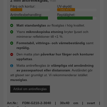
matt
Färg och kontur:
UV-skydd:
cirka 45 %
Antireflexbehandling:
Reptålighet:
Matt standardglas
av floatglas i hög kvalitet.
Ytans
mikroskopiska etsning
bryter ljuset och
minimerar reflektioner till <1 %.
Formstabil, vittrings- och värmebeständig
samt
reptålig.
Den matta ytan
påverkar hur färger och konturer
uppfattas
.
Matta antireflexglas är
olämpliga vid användning
av passepartout eller distansram
. Avståndet gör
att glaset ser grumligt ut. Vi rekommenderar istället
museiglas
.
Artikel om antireflexglas
Art.Nr.: FDM-G210-2-3040 | 30x40 cm | svart |