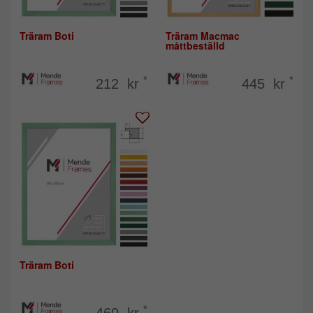
Träram Boti
Träram Macmac
måttbeställd
*
*
212 kr
445 kr
Träram Boti
*