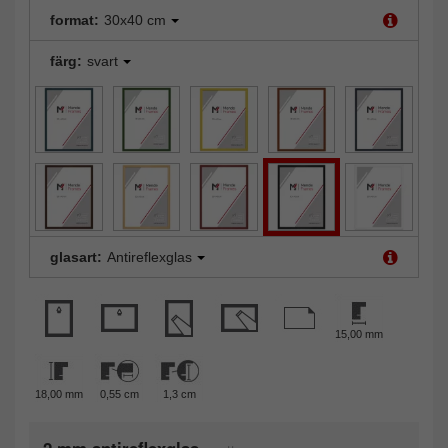
format:
30x40 cm
färg:
svart
glasart:
Antireflexglas
15,00 mm
18,00 mm
0,55 cm
1,3 cm
2 mm antireflexglas,