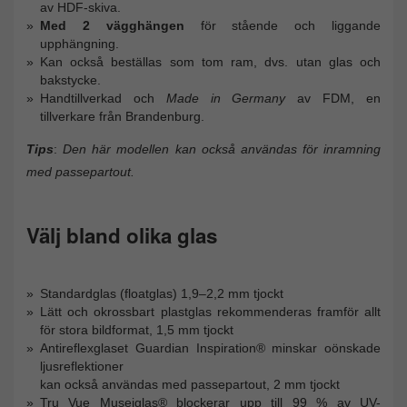
av HDF-skiva.
Med 2 vägghängen
för stående och liggande
upphängning.
Kan också beställas som tom ram, dvs. utan glas och
bakstycke.
Handtillverkad och
Made in Germany
av FDM, en
tillverkare från Brandenburg.
Tips
:
Den här modellen kan också användas för inramning
med passepartout.
Välj bland olika glas
Standardglas (floatglas) 1,9–2,2 mm tjockt
Lätt och okrossbart plastglas rekommenderas framför allt
för stora bildformat, 1,5 mm tjockt
Antireflexglaset Guardian Inspiration® minskar oönskade
ljusreflektioner
kan också användas med passepartout, 2 mm tjockt
Tru Vue Museiglas® blockerar upp till 99 % av UV-