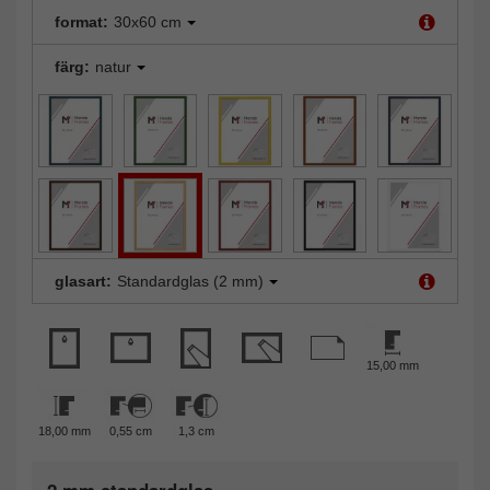
format:
30x60 cm
färg:
natur
glasart:
Standardglas (2 mm)
15,00 mm
18,00 mm
0,55 cm
1,3 cm
2 mm standardglas