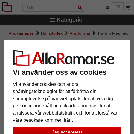
Kategorier
AllaRamar.se
Ramstorlek
Alla format
Träram Macmac
Träram Macmac
Vi använder oss av cookies
Vi använder cookies och andra
spårningsteknologier för att förbättra din
surfupplevelse på vår webbplats, för att visa dig
personligt innehåll och riktade annonser, för att
analysera vår webbplatstrafik och för att förstå var
Tillbaka
Näst
våra besökare kommer ifrån.
Jag accepterar