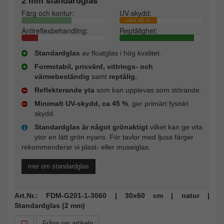
Färg och kontur:
UV-skydd:
cirka 45 %
Antireflexbehandling:
Reptålighet:
Standardglas
av floatglas i hög kvalitet.
Formstabil, prisvärd, vittrings- och
värmebeständig
samt
reptålig.
Reflekterande yta
som kan upplevas som störande.
Minimalt UV-skydd, ca 45 %
, ger primärt fysiskt
skydd.
Standardglas är något grönaktigt
vilket kan ge vita
ytor en lätt grön nyans. För tavlor med ljusa färger
rekommenderar vi plast- eller museiglas.
mer om standardglas
Art.Nr.: FDM-G201-1-3060 | 30x60 cm | natur |
Standardglas (2 mm)
Fråga om artikeln