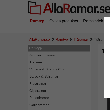
Ramtyp
Övriga produkter
Ramstorlek
AllaRamar.se
Ramtyp
Träramar
Träram M
Ramtyp
Tr
Aluminiumramar
Träramar
Vintage & Shabby Chic
Barock & Stilramar
Plastramar
Clipsramar
Pusselramar
Galleriramar
Tillba