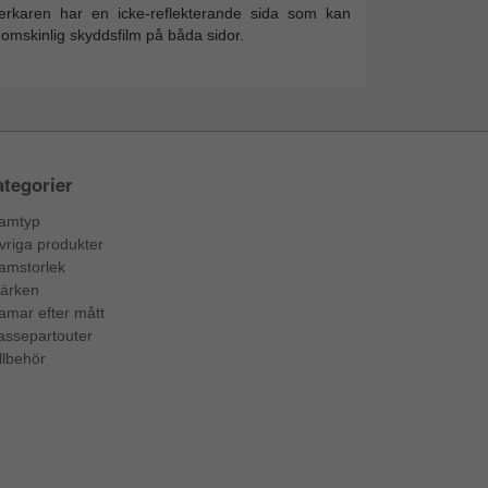
lverkaren har en icke-reflekterande sida som kan
omskinlig skyddsfilm på båda sidor.
tegorier
amtyp
vriga produkter
amstorlek
ärken
amar efter mått
assepartouter
llbehör