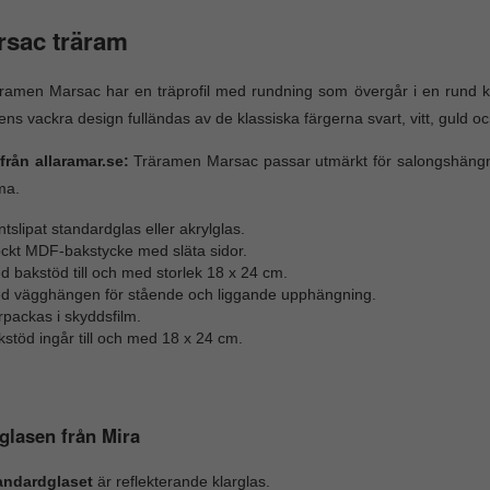
rsac träram
ramen Marsac har en träprofil med rundning som övergår i en rund kan
lens vackra design fulländas av de klassiska färgerna svart, vitt, guld och
från allaramar.se:
Träramen Marsac passar utmärkt för salongshängnin
ma.
tslipat standardglas eller akrylglas.
ockt MDF-bakstycke med släta sidor.
 bakstöd till och med storlek 18 x 24 cm.
d vägghängen för stående och liggande upphängning.
packas i skyddsfilm.
stöd ingår till och med 18 x 24 cm.
lasen från Mira
andardglaset
är reflekterande klarglas.