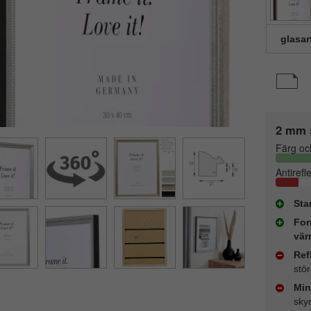
glasar
2 mm 
Färg oc
Antirefl
Sta
For
vär
Ref
stö
Min
sky