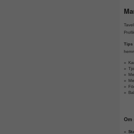
Ma
Tavel
Profi
Tips 
hem
Kan
Tj
Med
Me
För
Bak
Om g
St