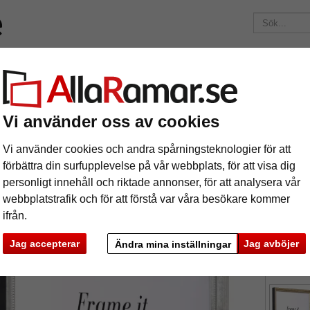
Märken
Ramar efter mått
Passepartouter
Tillbehör
Maga
195 kr
i leveranskostnad.
Oavsett hur mycket du beställer.
arsac
Vi använder oss av cookies
äram Marsac
Vi använder cookies och andra spårningsteknologier för att
förbättra din surfupplevelse på vår webbplats, för att visa dig
personligt innehåll och riktade annonser, för att analysera vår
webbplatstrafik och för att förstå var våra besökare kommer
ifrån.
format
Jag accepterar
Jag avböjer
Ändra mina inställningar
färg:
s
ka
Nästa