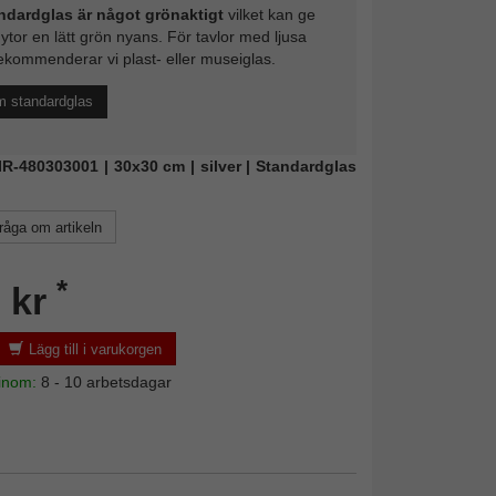
ndardglas är något grönaktigt
vilket kan ge
 ytor en lätt grön nyans. För tavlor med ljusa
ekommenderar vi plast- eller museiglas.
m standardglas
MIR-480303001 | 30x30 cm | silver | Standardglas
råga om artikeln
*
 kr
Lägg till i varukorgen
 inom:
8 - 10 arbetsdagar