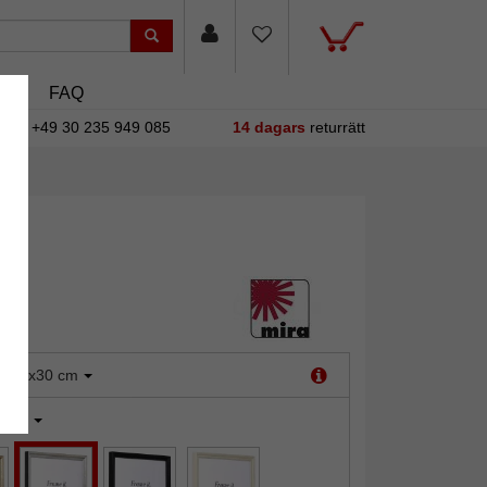
sin
FAQ
+49 30 235 949 085
14 dagars
returrätt
:
30x30 cm
ilver