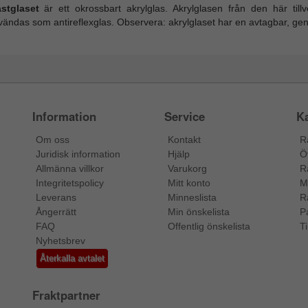
astglaset
är ett okrossbart akrylglas. Akrylglasen från den här til
ändas som antireflexglas. Observera: akrylglaset har en avtagbar, gen
Information
Service
Ka
Om oss
Kontakt
R
Juridisk information
Hjälp
Ö
Allmänna villkor
Varukorg
R
Integritetspolicy
Mitt konto
M
Leverans
Minneslista
R
Ångerrätt
Min önskelista
P
FAQ
Offentlig önskelista
Ti
Nyhetsbrev
Återkalla avtalet
Fraktpartner