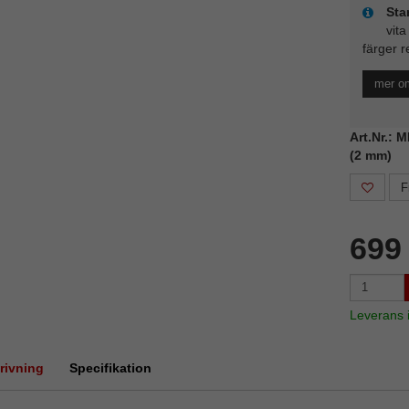
Sta
vita
färger r
mer o
Art.Nr.: 
(2 mm)
F
699
Leverans
rivning
Specifikation