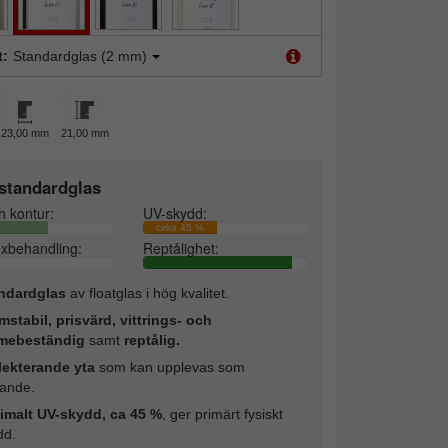
t:
Standardglas (2 mm)
23,00 mm
21,00 mm
standardglas
h kontur:
UV-skydd:
cirka 45 %
exbehandling:
Reptålighet:
ndardglas
av floatglas i hög kvalitet.
mstabil, prisvärd, vittrings- och
mebeständig
samt
reptålig.
lekterande yta
som kan upplevas som
rande.
imalt UV-skydd, ca 45 %
, ger primärt fysiskt
dd.