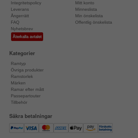
Integritetspolicy
Mitt konto
Leverans
Minneslista
Ångerrätt
Min önskelista
FAQ
Offentlig önskelista
Nyhetsbrev
Återkalla avtalet
Kategorier
Ramtyp
Övriga produkter
Ramstorlek
Märken
Ramar efter mått
Passepartouter
Tillbehör
Säkra betalningar