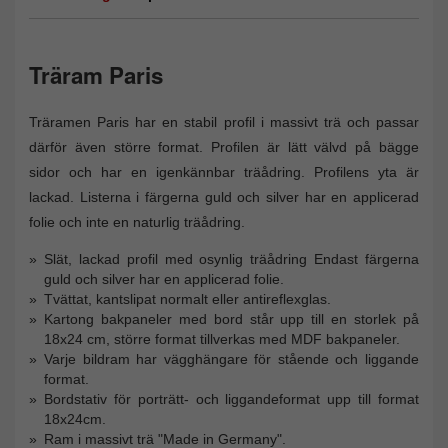
Träram Paris
Träramen Paris har en stabil profil i massivt trä och passar
därför även större format. Profilen är lätt välvd på bägge
sidor och har en igenkännbar träådring. Profilens yta är
lackad. Listerna i färgerna guld och silver har en applicerad
folie och inte en naturlig träådring.
Slät, lackad profil med osynlig träådring Endast färgerna
guld och silver har en applicerad folie.
Tvättat, kantslipat normalt eller antireflexglas.
Kartong bakpaneler med bord står upp till en storlek på
18x24 cm, större format tillverkas med MDF bakpaneler.
Varje bildram har vägghängare för stående och liggande
format.
Bordstativ för porträtt- och liggandeformat upp till format
18x24cm.
Ram i massivt trä "Made in Germany".