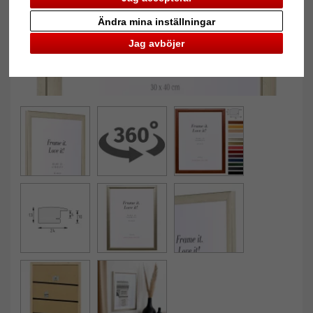
Ändra mina inställningar
Jag avböjer