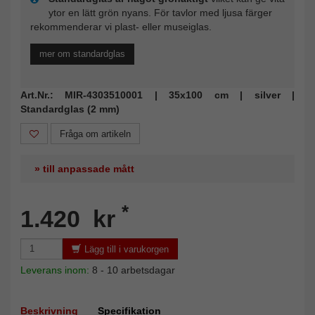
ytor en lätt grön nyans. För tavlor med ljusa färger
rekommenderar vi plast- eller museiglas.
mer om standardglas
Art.Nr.: MIR-4303510001 | 35x100 cm | silver |
Standardglas (2 mm)
Fråga om artikeln
» till anpassade mått
*
1.420 kr
Lägg till i varukorgen
Leverans inom:
8 - 10 arbetsdagar
Beskrivning
Specifikation