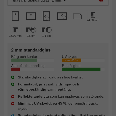
glasart:
Standardglas (2 mm)
24,00 mm
13,00 mm
0,6 cm
1,1 cm
2 mm standardglas
Färg och kontur:
UV-skydd:
cirka 45 %
Antireflexbehandling:
Reptålighet:
Standardglas
av floatglas i hög kvalitet.
Formstabil, prisvärd, vittrings- och
värmebeständig
samt
reptålig.
Reflekterande yta
som kan upplevas som störande.
Minimalt UV-skydd, ca 45 %
, ger primärt fysiskt
skydd.
Standardglas är något grönaktigt
vilket kan ge vita