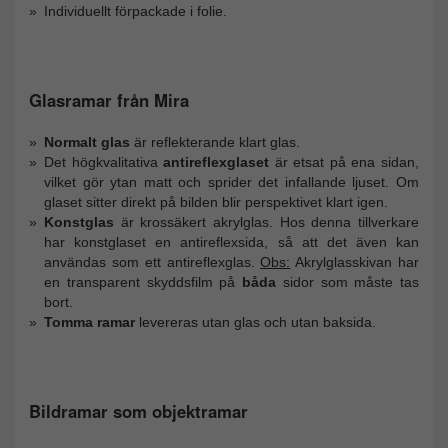
Individuellt förpackade i folie.
Glasramar från Mira
Normalt glas
är reflekterande klart glas.
Det högkvalitativa
antireflexglaset
är etsat på ena sidan,
vilket gör ytan matt och sprider det infallande ljuset. Om
glaset sitter direkt på bilden blir perspektivet klart igen.
Konstglas
är krossäkert akrylglas. Hos denna tillverkare
har konstglaset en antireflexsida, så att det även kan
användas som ett antireflexglas.
Obs:
Akrylglasskivan har
en transparent skyddsfilm på
båda
sidor som måste tas
bort.
Tomma ramar
levereras utan glas och utan baksida.
Bildramar som objektramar