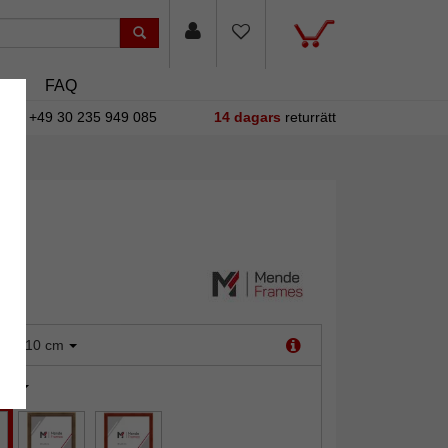
sin
FAQ
+49 30 235 949 085
14 dagars
returrätt
:
7x10 cm
bok