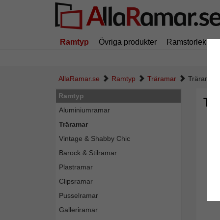
Ramtyp
Övriga produkter
Ramstorlek
AllaRamar.se
Ramtyp
Träramar
Träram P
Ramtyp
Tr
Aluminiumramar
Träramar
Vintage & Shabby Chic
Barock & Stilramar
Plastramar
Clipsramar
Pusselramar
Galleriramar
Tillba