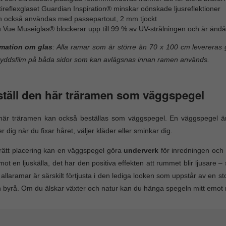
ireflexglaset Guardian Inspiration® minskar oönskade ljusreflektioner
n också användas med passepartout, 2 mm tjockt
 Vue Museiglas® blockerar upp till 99 % av UV-strålningen och är ändå 
rmation om glas
: Alla ramar som är större än 70 x 100 cm levereras g
yddsfilm på båda sidor som kan avlägsnas innan ramen används.
täll den här träramen som väggspegel
här träramen kan också beställas som väggspegel. En väggspegel ä
er dig när du fixar håret, väljer kläder eller sminkar dig.
ätt placering kan en väggspegel göra
underverk
för inredningen och 
mot en ljuskälla, det har den positiva effekten att rummet blir ljusare 
 allaramar är särskilt förtjusta i den lediga looken som uppstår av en s
 byrå. Om du älskar växter och natur kan du hänga spegeln mitt emot 