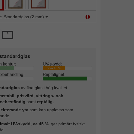
t:
Standardglas (2 mm)
standardglas
h kontur:
UV-skydd:
cirka 45 %
exbehandling:
Reptålighet:
ndardglas
av floatglas i hög kvalitet.
mstabil, prisvärd, vittrings- och
mebeständig
samt
reptålig.
lekterande yta
som kan upplevas som
rande.
imalt UV-skydd, ca 45 %
, ger primärt fysiskt
dd.