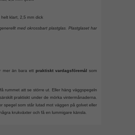
helt klart, 2,5 mm dick
enerellt med okrossbart plastglas. Plastglaset har
r mer än bara ett
praktiskt vardagsföremål
som
få rummet att se större ut. Eller häng väggspegeln
– särskilt praktiskt under de mörka vintermånaderna.
tor spegel som står lutad mot väggen på golvet eller
några krukväxter och få en lummigare känsla.