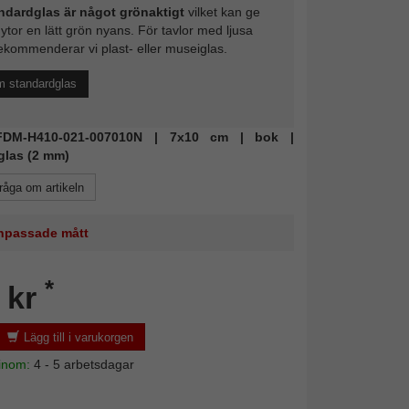
ndardglas är något grönaktigt
vilket kan ge
 ytor en lätt grön nyans. För tavlor med ljusa
ekommenderar vi plast- eller museiglas.
m standardglas
: FDM-H410-021-007010N | 7x10 cm | bok |
glas (2 mm)
råga om artikeln
 anpassade mått
*
 kr
Lägg till i varukorgen
 inom:
4 - 5 arbetsdagar