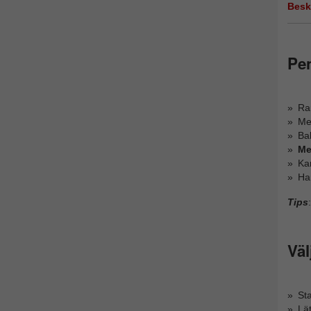
Besk
Pe
Ra
Me
Bak
Me
Ka
Ha
Tips
:
Väl
Sta
Lät