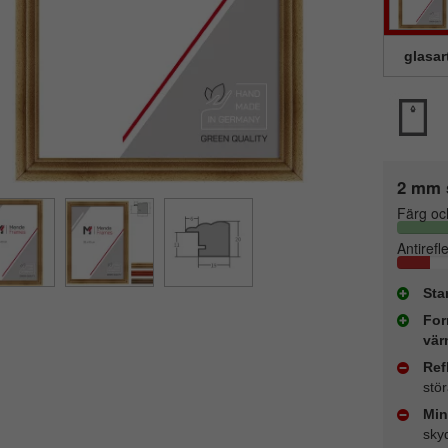
glasar
2 mm 
Färg oc
Antirefl
Sta
For
vär
Ref
stö
Min
sky