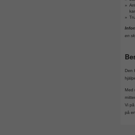
Ant
ka
Tru
Info
en sk
Bes
Den 
hjälp
Med r
mitte
Vi på
på en