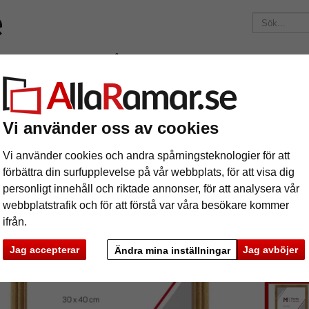
Märken
Ramar efter mått
Passepartouter
Tillbehör
Maga
195 kr
i leveranskostnad.
Oavsett hur mycket du beställer.
eneda
Vi använder oss av cookies
äram Peneda
Vi använder cookies och andra spårningsteknologier för att
förbättra din surfupplevelse på vår webbplats, för att visa dig
personligt innehåll och riktade annonser, för att analysera vår
webbplatstrafik och för att förstå var våra besökare kommer
ifrån.
format
Jag accepterar
Jag avböjer
Ändra mina inställningar
färg:
ka
Nästa