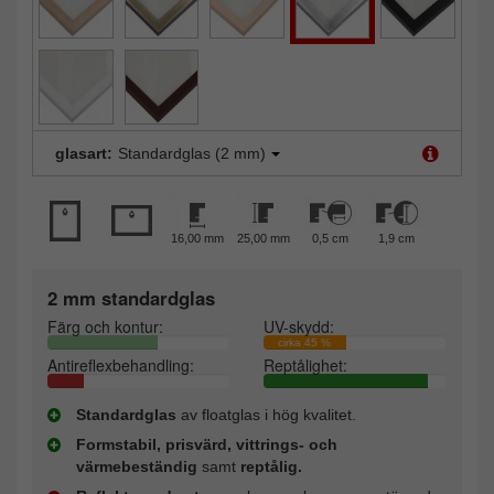
glasart:
Standardglas (2 mm)
16,00 mm
25,00 mm
0,5 cm
1,9 cm
2 mm standardglas
Färg och kontur:
UV-skydd:
cirka 45 %
Antireflexbehandling:
Reptålighet:
Standardglas
av floatglas i hög kvalitet.
Formstabil, prisvärd, vittrings- och
värmebeständig
samt
reptålig.