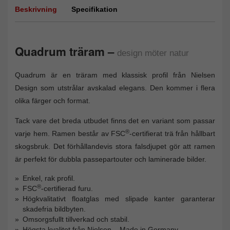
Beskrivning
Specifikation
Quadrum träram –
design möter natur
Quadrum är en träram med klassisk profil från Nielsen
Design som utstrålar avskalad elegans. Den kommer i flera
olika färger och format.
Tack vare det breda utbudet finns det en variant som passar
®
varje hem. Ramen består av FSC
-certifierat trä från hållbart
skogsbruk. Det förhållandevis stora falsdjupet gör att ramen
är perfekt för dubbla passepartouter och laminerade bilder.
Enkel, rak profil.
®
FSC
-certifierad furu.
Högkvalitativt floatglas med slipade kanter garanterar
skadefria bildbyten.
Omsorgsfullt tillverkad och stabil.
Högsta kvalitet från Nielsen – Made in Germany.