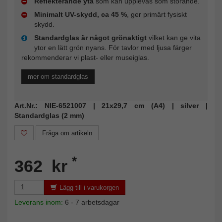
Reflekterande yta
som kan upplevas som störande.
Minimalt UV-skydd, ca 45 %
, ger primärt fysiskt
skydd.
Standardglas är något grönaktigt
vilket kan ge vita
ytor en lätt grön nyans. För tavlor med ljusa färger
rekommenderar vi plast- eller museiglas.
mer om standardglas
Art.Nr.: NIE-6521007 | 21x29,7 cm (A4) | silver |
Standardglas (2 mm)
Fråga om artikeln
*
362 kr
Lägg till i varukorgen
Leverans inom:
6 - 7 arbetsdagar