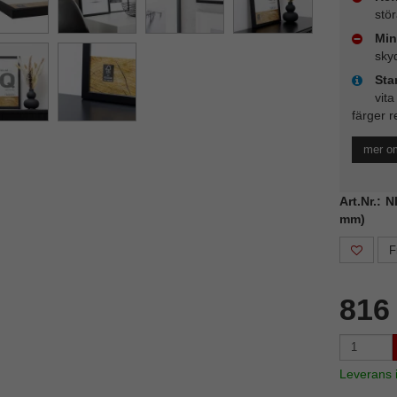
stö
Min
sky
Sta
vita
färger r
mer o
Art.Nr.: 
mm)
F
816
Leverans