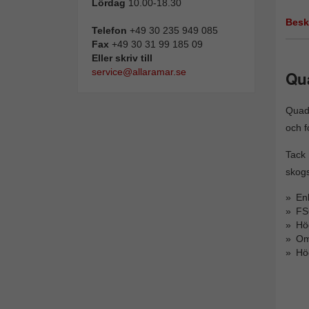
Lördag
10.00-18.30
Besk
Telefon
+49 30 235 949 085
Fax
+49 30 31 99 185 09
Eller skriv till
service@allaramar.se
Qu
Quadr
och f
Tack
skogs
Enk
FS
Hög
Oms
Hö