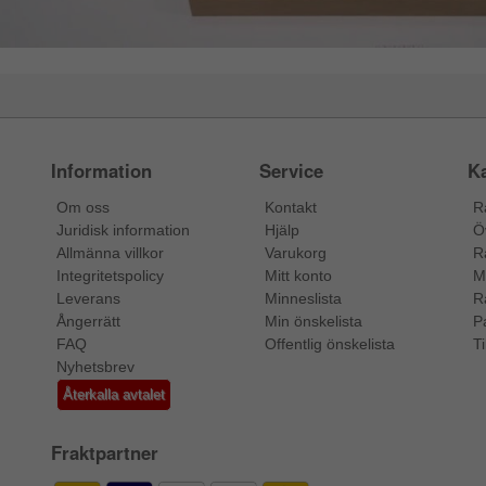
Information
Service
Ka
Om oss
Kontakt
R
Juridisk information
Hjälp
Ö
Allmänna villkor
Varukorg
R
Integritetspolicy
Mitt konto
M
Leverans
Minneslista
R
Ångerrätt
Min önskelista
P
FAQ
Offentlig önskelista
Ti
Nyhetsbrev
Återkalla avtalet
Fraktpartner