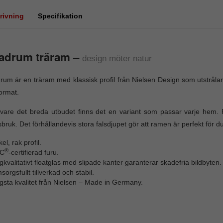
rivning
Specifikation
adrum träram –
design möter natur
um är en träram med klassisk profil från Nielsen Design som utstrålar
ormat.
 vare det breda utbudet finns det en variant som passar varje hem
bruk. Det förhållandevis stora falsdjupet gör att ramen är perfekt för 
el, rak profil.
®
C
-certifierad furu.
kvalitativt floatglas med slipade kanter garanterar skadefria bildbyten.
orgsfullt tillverkad och stabil.
gsta kvalitet från Nielsen – Made in Germany.