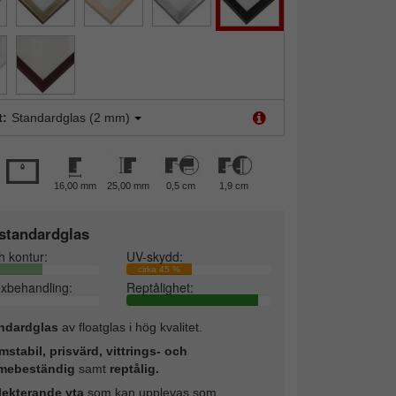
t:
Standardglas (2 mm)
16,00 mm
25,00 mm
0,5 cm
1,9 cm
standardglas
h kontur:
UV-skydd:
cirka 45 %
exbehandling:
Reptålighet:
ndardglas
av floatglas i hög kvalitet.
mstabil, prisvärd, vittrings- och
mebeständig
samt
reptålig.
lekterande yta
som kan upplevas som