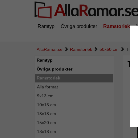
Ramtyp
Övriga produkter
Ramstorlek
AllaRamar.se
Ramstorlek
50x60 cm
Trär
Ramtyp
Tr
Övriga produkter
Ramstorlek
Alla format
9x13 cm
10x15 cm
13x18 cm
15x20 cm
18x18 cm
Tillba