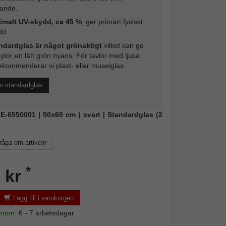
rande.
imalt UV-skydd, ca 45 %
, ger primärt fysiskt
dd.
ndardglas är något grönaktigt
vilket kan ge
 ytor en lätt grön nyans. För tavlor med ljusa
ekommenderar vi plast- eller museiglas.
m standardglas
NIE-6550001 | 50x60 cm | svart | Standardglas (2
råga om artikeln
*
 kr
Lägg till i varukorgen
 inom:
6 - 7 arbetsdagar