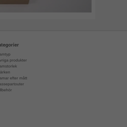
tegorier
amtyp
vriga produkter
amstorlek
ärken
amar efter mått
assepartouter
llbehör