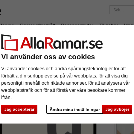
Märken
Ramar efter mått
Passepartouter
Tillbehör
Mag
195 kr
i leveranskostnad.
Oavsett hur mycket du beställer.
am Quadrum
Vi använder oss av cookies
äram Quadrum
Vi använder cookies och andra spårningsteknologier för att
förbättra din surfupplevelse på vår webbplats, för att visa dig
Quadrum tr
personligt innehåll och riktade annonser, för att analysera vår
webbplatstrafik och för att förstå var våra besökare kommer
ifrån.
format
Jag accepterar
Jag avböjer
Ändra mina inställningar
färg:
s
ka
Nästa