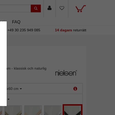
asin
FAQ
+49 30 235 949 085
14 dagars
returrätt
äram - klassisk och naturlig
:
50x60 cm
vart