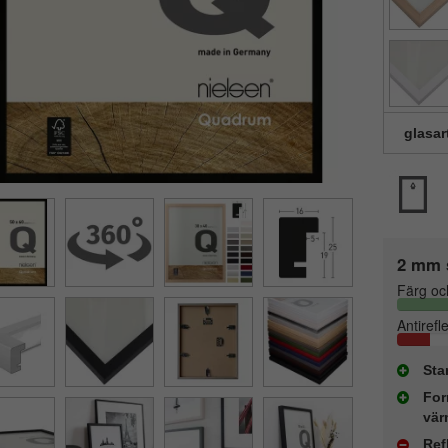
glasar
2 mm 
Färg oc
Antirefl
Sta
For
vär
Ref