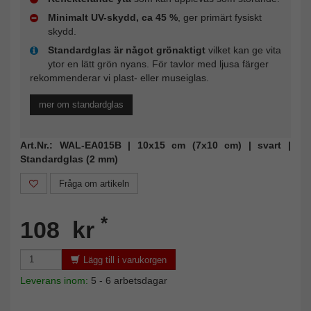
Minimalt UV-skydd, ca 45 %
, ger primärt fysiskt
skydd.
Standardglas är något grönaktigt
vilket kan ge vita
ytor en lätt grön nyans. För tavlor med ljusa färger
rekommenderar vi plast- eller museiglas.
mer om standardglas
Art.Nr.: WAL-EA015B | 10x15 cm (7x10 cm) | svart |
Standardglas (2 mm)
Fråga om artikeln
*
108 kr
Lägg till i varukorgen
Leverans inom:
5 - 6 arbetsdagar