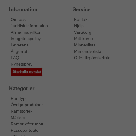
Information
Service
Om oss
Kontakt
Juridisk information
Hjälp
Allmänna villkor
Varukorg
Integritetspolicy
Mitt konto
Leverans
Minneslista
Ångerrätt
Min önskelista
FAQ
Offentlig önskelista
Nyhetsbrev
Återkalla avtalet
Kategorier
Ramtyp
Övriga produkter
Ramstorlek
Märken
Ramar efter mått
Passepartouter