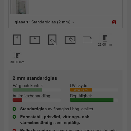
glasart:
Standardglas (2 mm)
21,00 mm
30,00 mm
2 mm standardglas
Färg och kontur:
UV-skydd:
cirka 45 %
Antireflexbehandling:
Reptålighet:
Standardglas
av floatglas i hög kvalitet.
Formstabil, prisvärd, vittrings- och
värmebeständig
samt
reptålig.
Reflekterande yta
som kan upplevas som störande.