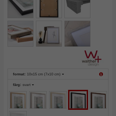
format:
10x15 cm (7x10 cm)
färg:
svart