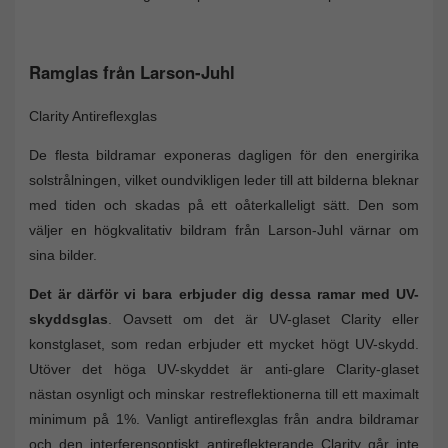
Ramglas från Larson-Juhl
Clarity Antireflexglas
De flesta bildramar exponeras dagligen för den energirika
solstrålningen, vilket oundvikligen leder till att bilderna bleknar
med tiden och skadas på ett oåterkalleligt sätt. Den som
väljer en högkvalitativ bildram från Larson-Juhl värnar om
sina bilder.
Det är därför vi bara erbjuder dig dessa ramar med UV-
skyddsglas
. Oavsett om det är UV-glaset Clarity eller
konstglaset, som redan erbjuder ett mycket högt UV-skydd.
Utöver det höga UV-skyddet är anti-glare Clarity-glaset
nästan osynligt och minskar restreflektionerna till ett maximalt
minimum på 1%. Vanligt antireflexglas från andra bildramar
och den interferensoptiskt antireflekterande Clarity går inte