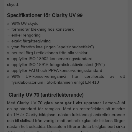
skydd.
Specifikationer för Clarity UV 99
99% UV-skydd
förhindrar blekning hos konstverk
enkel rengöring
exakt färgåtergivning
ytan förstörs inte (ingen "apelsinhudseffekt")
neutral färg i reflektionen från alla vinklar
uppfyller ISO 18902 konserveringsstandard
uppfyller ISO 18916 fotografisk aktivitetstest (PAT)
uppfyller FATG och PPFA konserveringsstandard
99% UV-konserveringsnivå har certifierats av ett
fysiklaboratorium i Storbritannien enligt EN 410
Clarity UV 70 (antireflekterande)
Med Clarity UV 70
glas som går i vitt
upprättar Larson-Juhl
en ny standard för ramglas. Med en restreflektion på mindre
än 1% är Clarity-bildglaset nästan fullständigt antireflekterande
och till skillnad från vanligt matt antireflexglas blir bildens färger
nästan helt oskadda. Dessutom filtrerar detta bildglas bort cirka