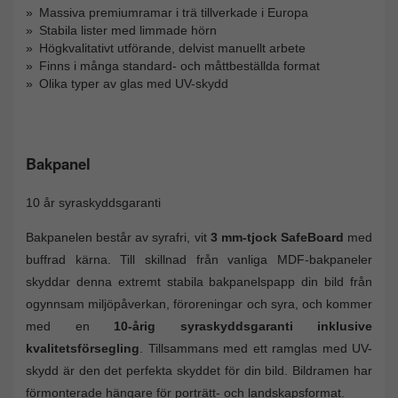
Massiva premiumramar i trä tillverkade i Europa
Stabila lister med limmade hörn
Högkvalitativt utförande, delvist manuellt arbete
Finns i många standard- och måttbeställda format
Olika typer av glas med UV-skydd
Bakpanel
10 år syraskyddsgaranti
Bakpanelen består av syrafri, vit
3 mm-tjock SafeBoard
med
buffrad kärna. Till skillnad från vanliga MDF-bakpaneler
skyddar denna extremt stabila bakpanelspapp din bild från
ogynnsam miljöpåverkan, föroreningar och syra, och kommer
med en
10-årig syraskyddsgaranti inklusive
kvalitetsförsegling
. Tillsammans med ett ramglas med UV-
skydd är den det perfekta skyddet för din bild. Bildramen har
förmonterade hängare för porträtt- och landskapsformat.