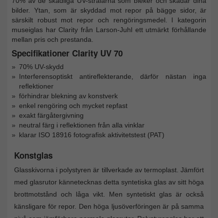
70% av de skadliga UV-strålarna som bleker och skadar dina
bilder. Ytan, som är skyddad mot repor på bägge sidor, är
särskilt robust mot repor och rengöringsmedel. I kategorin
museiglas har Clarity från Larson-Juhl ett utmärkt förhållande
mellan pris och prestanda.
Specifikationer Clarity UV 70
70% UV-skydd
Interferensoptiskt antireflekterande, därför nästan inga
reflektioner
förhindrar blekning av konstverk
enkel rengöring och mycket repfast
exakt färgåtergivning
neutral färg i reflektionen från alla vinklar
klarar ISO 18916 fotografisk aktivitetstest (PAT)
Konstglas
Glasskivorna i polystyren är tillverkade av termoplast. Jämfört
med glasrutor kännetecknas detta syntetiska glas av sitt höga
brottmotstånd och låga vikt. Men syntetiskt glas är också
känsligare för repor. Den höga ljusöverföringen är på samma