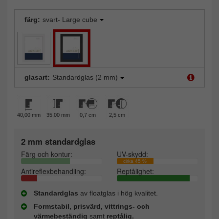
färg:
svart- Large cube
glasart:
Standardglas (2 mm)
40,00 mm
35,00 mm
0,7 cm
2,5 cm
2 mm standardglas
Färg och kontur:
UV-skydd:
cirka 45 %
Antireflexbehandling:
Reptålighet:
Standardglas
av floatglas i hög kvalitet.
Formstabil, prisvärd, vittrings- och
värmebeständig
samt
reptålig.