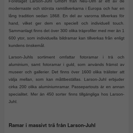
Företaget Larson-Juhl GmbH från Neu-Ulm är ett av de
modernaste och största ramtillverkarna i Europa och har en
lång tradition sedan 1868. En del av varorna tillverkas för
hand, vilket ger dem en speciell och individuell touch.
Sammanlagt finns det över 300 olika träprofiler med mer än 1
600 ytor, som individuella bildramar kan tillverkas från enligt
kundens önskemål.
Larson-Juhls sortiment omfattar fotoramar i trä och
aluminium, samt fotoramar i guld, som används främst av
museer och gallerier. Det finns över 1600 olika trälister att
välja mellan, som kan måttbeställas. Larson-Juhl erbjuder
cirka 200 olika aluminiumramar. Passepartouts är en annan
specialitet. Mer än 450 sorter finns tillgängliga hos Larson-
Juhl.
Ramar i massivt trä från Larson-Juhl