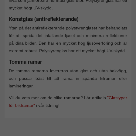
nivå som jämförbara normala glasrutor. Polystyrenglas har ett
mycket högt UV-skydd.
Konstglas (antireflekterande)
Ytan på det antireflekterande polystyrenglaset har behandlats
för att sprida det infallande ljuset och minimera reflektioner
på dina bilder. Den har en mycket hög ljusöverföring och är
extremt robust. Polystyrenglas har ett mycket högt UV-skydd.
Tomma ramar
De tomma ramarna levereras utan glas och utan bakvägg,
och passar bäst till att rama in spända kilramar eller
lamineringar.
Vill du veta mer om de olika ramarna? Lär artikeln
"Glastyper
för bildramar"
i vår tidning!