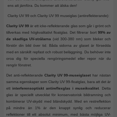
ens att jämföra. Du kommer att älska den!
Clarity UV 99 och Clarity UV 99 museiglas (antireflekterande):
Clarity UV 99
är ett icke-reflekterande glas som går i grönt och
tillverkas med högkvalitativt floatglas. Det filtrerar bort
99% av
de skadliga UV-strålarna
(vid 300-380 nm) som bleker och
förstör din bild över tid. Båda sidorna av glaset är försedda
med en särskilt repfast och robust beläggning. Du behöver inte
oroa dig för speciella rengöringsmedel eller repor när du
rengör fönstret.
Det anti-reflekterande
Clarity UV 99-museiglaset
har nästan
samma egenskaper som Clarity UV 99-floatglas, bara att det är
ett
interferensoptiskt antireflexglas i museikvalitet
. Detta
glas är speciellt utvecklat för konservatorisk bildramning och
kombinerar UV-skydd med bländskydd. Med en restreflektion
på mindre än 1% är den knappt synlig och reducerar
reflektioner till ett absolut minimum, med bästa möjliga UV-