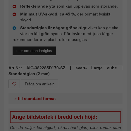
Reflekterande yta
som kan upplevas som störande.
Minimalt UV-skydd, ca 45 %
, ger primärt fysiskt
skydd.
Standardglas är något grönaktigt
vilket kan ge vita
ytor en lätt grön nyans. För tavlor med ljusa färger
rekommenderar vi plast- eller museiglas.
mer om standardglas
Art.Nr.: AIC-382285D170-SZ | svart- Large cube |
Standardglas (2 mm)
Fråga om artikeln
» till standard format
Ange bildstorlek i bredd och höjd:
Om du väljer konstgjort, okrossbart glas, eller ramar utan